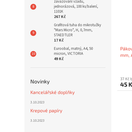
zavazování vzadu,
jednorázová, 100 ks/balení,
1101K
267 Kč
Grafitová tuha do mikrotužky
"Mars Micro", H, 0,7mm,
STAEDTLER
17 Kč
Pákov
Euroobal, matný, A4, 50
micron, VICTORIA
mm, 
49 Kč
kován
37 Kč 
Novinky
45 
Kancelářské doplňky
3.10.2023
Krepové papíry
3.10.2023