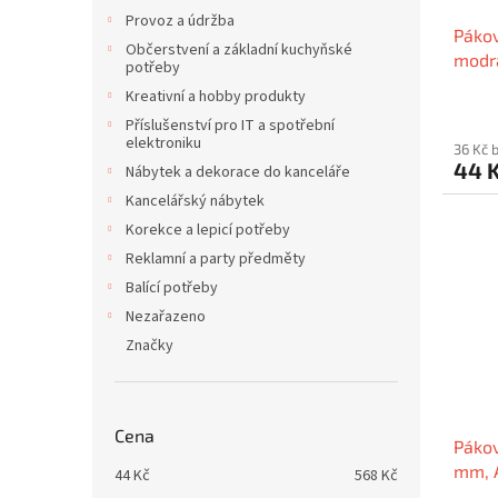
Provoz a údržba
Pákov
Občerstvení a základní kuchyňské
modrá
potřeby
VICT
Kreativní a hobby produkty
Příslušenství pro IT a spotřební
elektroniku
36 Kč 
44 
Nábytek a dekorace do kanceláře
Kancelářský nábytek
Korekce a lepicí potřeby
Reklamní a party předměty
Balící potřeby
Nezařazeno
Značky
Cena
Pákov
mm, A
44
Kč
568
Kč