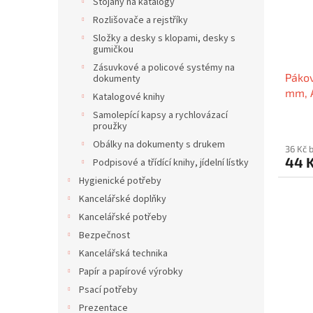
p
Stojany na katalogy
d
r
u
Rozlišovače a rejstříky
o
k
Složky a desky s klopami, desky s
d
t
gumičkou
u
ů
Zásuvkové a policové systémy na
Pákov
k
dokumenty
mm, A
t
Katalogové knihy
ů
Samolepící kapsy a rychlovázací
proužky
Obálky na dokumenty s drukem
36 Kč 
44 
Podpisové a třídící knihy, jídelní lístky
Hygienické potřeby
Kancelářské doplňky
Kancelářské potřeby
Bezpečnost
Kancelářská technika
Papír a papírové výrobky
Psací potřeby
Prezentace