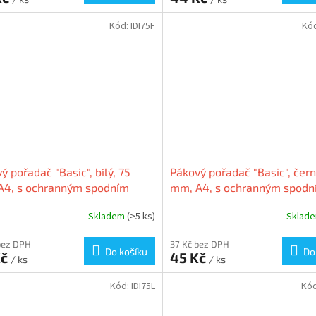
Kód:
IDI75F
Kó
ý pořadač "Basic", bílý, 75
Pákový pořadač "Basic", čern
A4, s ochranným spodním
mm, A4, s ochranným spodn
ím, PP/karton, VICTORIA
kováním, PP/karton, VICTOR
Skladem
(>5 ks)
Sklad
bez DPH
37 Kč bez DPH
Do košíku
Do
Kč
45 Kč
/ ks
/ ks
Kód:
IDI75L
Kó