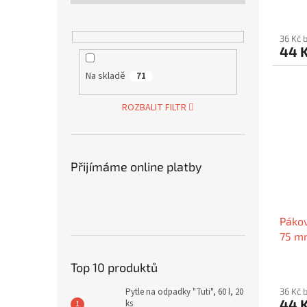
36 Kč 
44 
Na skladě
71
ROZBALIT FILTR
Přijímáme online platby
Pákov
75 mm
OFFI
Top 10 produktů
Pytle na odpadky "Tuti", 60 l, 20
36 Kč 
44 
ks