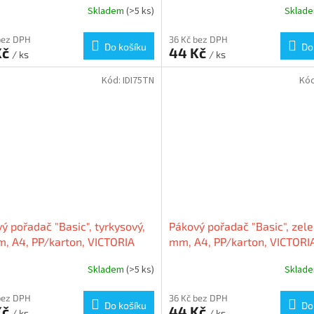
Skladem
(>5 ks)
Sklad
bez DPH
36 Kč bez DPH
Do košíku
Do
Kč
44 Kč
/ ks
/ ks
Kód:
IDI75TN
Kó
ý pořadač "Basic", tyrkysový,
Pákový pořadač "Basic", zele
, A4, PP/karton, VICTORIA
mm, A4, PP/karton, VICTORI
CE
Skladem
(>5 ks)
Sklad
bez DPH
36 Kč bez DPH
Do košíku
Do
Kč
44 Kč
/ ks
/ ks