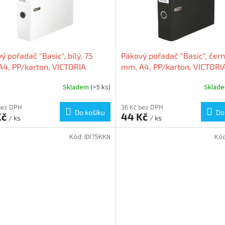
ý pořadač "Basic", bílý, 75
Pákový pořadač "Basic", čern
4, PP/karton, VICTORIA
mm, A4, PP/karton, VICTORI
Skladem
(>5 ks)
Sklad
bez DPH
36 Kč bez DPH
Do košíku
Do
Kč
44 Kč
/ ks
/ ks
Kód:
IDI75KKN
Kó