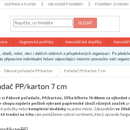
DOPRAVA A PLATBY
OBCHODNÍ PODMÍNKY
PODMÍNKY OCHRANY 
HLEDAT
ivace
Hygienické potřeby
Kancelářské doplňky
Kancelář
ek, úřadů, měst, obcí i dalších státních a příspěvkových organizací. Po pře
vás připravíme individuální řešení odpovídající interním procesům vaší organi
Pákové pořadače PP/karton
Pořadač PP/karton 7 cm
adač PP/karton 7 cm
 si Pákové pořadače, PP/karton, šířka hřbetu 70-80mm za výhodné c
-shopu najdete pečlivě vybrané papírenské zboží různých značek
pr
ivé položky nebo
kompletní dodávky
na jedno místo. Zákazníkům
ve Zlíně
eté tradici na trhu
vám pomůžeme vybrat sortiment, který opravdu fungu
rodávanější