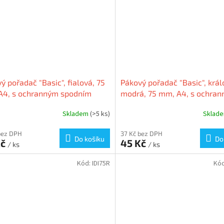
ý pořadač "Basic", fialová, 75
Pákový pořadač "Basic", krá
A4, s ochranným spodním
modrá, 75 mm, A4, s ochra
ím, PP/karton, VICTORIA
spodním kováním, PP/karton
Skladem
(>5 ks)
Sklad
VICTORIA
bez DPH
37 Kč bez DPH
Do košíku
Do
Kč
45 Kč
/ ks
/ ks
Kód:
IDI75R
Kó