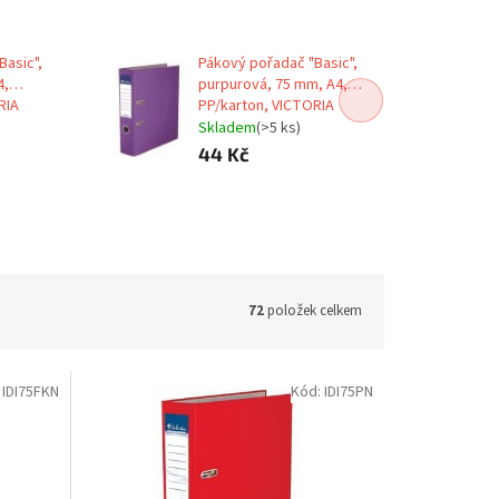
Basic",
Pákový pořadač "Basic",
4,
purpurová, 75 mm, A4,
RIA
PP/karton, VICTORIA
Skladem
(>5 ks)
44 Kč
72
položek celkem
:
IDI75FKN
Kód:
IDI75PN