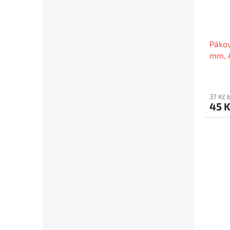
Pákov
mm, 
kován
37 Kč 
45 