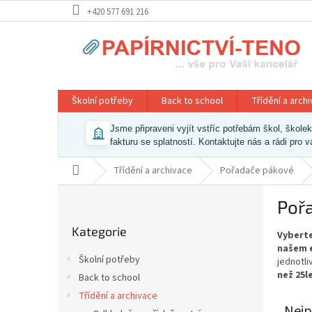
Přejít
+420 577 691 216
na
obsah
Školní potřeby
Back to school
Třídění a arch
Jsme připraveni vyjít vstříc potřebám škol, škol
fakturu se splatností. Kontaktujte nás a rádi pro 
Domů
Třídění a archivace
Pořadače pákové
P
Poř
o
Přeskočit
s
Kategorie
kategorie
Vyberte
t
našem e
r
Školní potřeby
jednotl
a
než 25l
Back to school
n
Třídění a archivace
n
Nejp