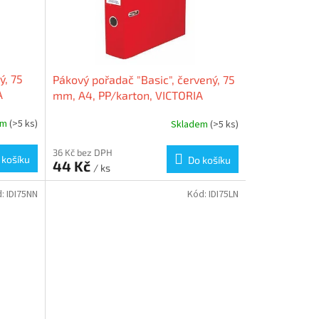
ý, 75
Pákový pořadač "Basic", červený, 75
A
mm, A4, PP/karton, VICTORIA
em
(>5 ks)
Skladem
(>5 ks)
36 Kč bez DPH
 košíku
Do košíku
44 Kč
/ ks
d:
IDI75NN
Kód:
IDI75LN