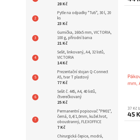
28 Kč
Pytle na odpadky "Tuti", 30 l, 20
ks
23 Kč
Gumička, 160x5 mm, VICTORIA,
100 g, přírodní barva
21 Kč
Sešit, linkovaný, A4, 32 listů,
VICTORIA
14 Kč
Prezentační stojan Q-Connect
Pákov
A5, tvar T plastový
77 Kč
mm, 
kován
Sešit č. 445, A4, 40 listů,
čtverečkovaný
25 Kč
37 Kč 
Permanentní popisovač "PM01",
45 
černá, 0,4/1,0mm, kužel.hrot,
oboustranný, FLEXOFFICE
7 Kč
Chirurgická čepice, modrá,