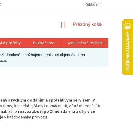
OSOBNÍCH ÚDAJŮ
Přihlášení
NÁKUPNÍ
Prázdný košík
KOŠÍK
ské potřeby
Bezpečnost
Kancelářská technika
Papír a 
dchozí domluvě umožňujeme realizaci objednávek na
zace.
eny s rychlým dodáním a spolehlivým servisem. V
o firmy, kanceláře, školy i domácnosti, ať už objednáváte
nabízíme
rozvoz zboží po Zlíně zdarma
a díky
více
je v každodenním provozu.