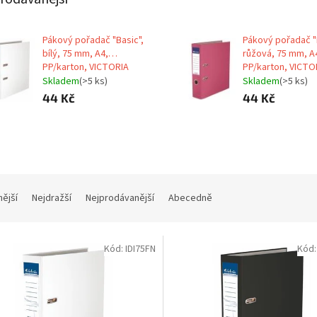
Pákový pořadač "Basic",
Pákový pořadač "
bílý, 75 mm, A4,
růžová, 75 mm, A
PP/karton, VICTORIA
PP/karton, VICTO
Skladem
(>5 ks)
Skladem
(>5 ks)
44 Kč
44 Kč
nější
Nejdražší
Nejprodávanější
Abecedně
Kód:
IDI75FN
Kód