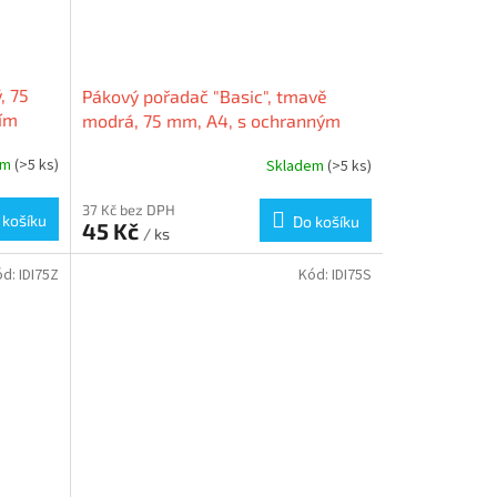
, 75
Pákový pořadač "Basic", tmavě
ím
modrá, 75 mm, A4, s ochranným
IA
spodním kováním, PP/karton,
em
(>5 ks)
Skladem
(>5 ks)
VICTORIA
37 Kč bez DPH
 košíku
Do košíku
45 Kč
/ ks
ód:
IDI75Z
Kód:
IDI75S