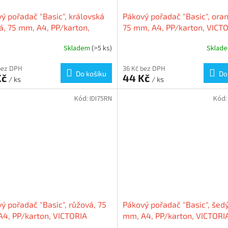
ý pořadač "Basic", královská
Pákový pořadač "Basic", ora
, 75 mm, A4, PP/karton,
75 mm, A4, PP/karton, VICT
ORIA
Skladem
(>5 ks)
Sklad
bez DPH
36 Kč bez DPH
Do košíku
Do
Kč
44 Kč
/ ks
/ ks
Kód:
IDI75RN
Kód
ý pořadač "Basic", růžová, 75
Pákový pořadač "Basic", šedý
4, PP/karton, VICTORIA
mm, A4, PP/karton, VICTORI