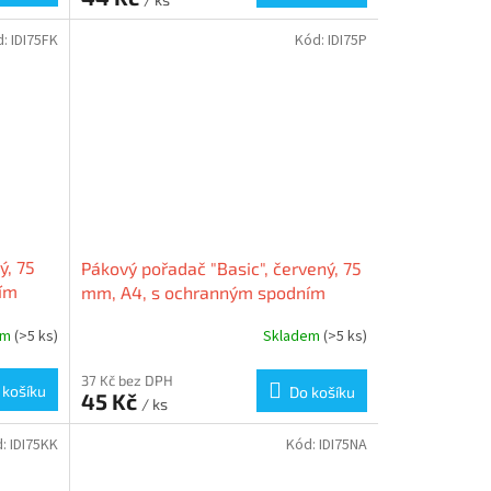
d:
IDI75FK
Kód:
IDI75P
ý, 75
Pákový pořadač "Basic", červený, 75
ím
mm, A4, s ochranným spodním
IA
kováním, PP/karton, VICTORIA
em
(>5 ks)
Skladem
(>5 ks)
37 Kč bez DPH
 košíku
Do košíku
45 Kč
/ ks
d:
IDI75KK
Kód:
IDI75NA