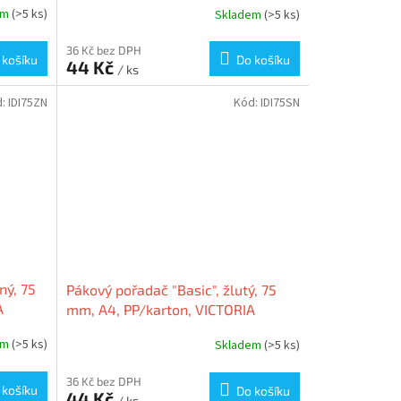
em
(>5 ks)
Skladem
(>5 ks)
36 Kč bez DPH
 košíku
Do košíku
44 Kč
/ ks
d:
IDI75ZN
Kód:
IDI75SN
ný, 75
Pákový pořadač "Basic", žlutý, 75
A
mm, A4, PP/karton, VICTORIA
em
(>5 ks)
Skladem
(>5 ks)
36 Kč bez DPH
 košíku
Do košíku
44 Kč
/ ks