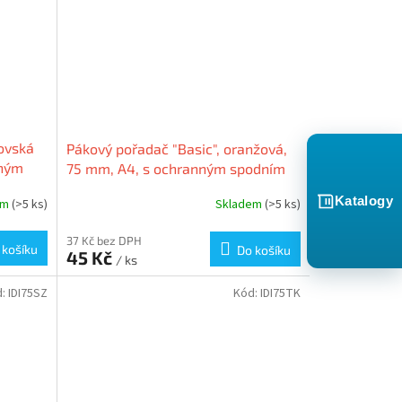
lovská
Pákový pořadač "Basic", oranžová,
nným
75 mm, A4, s ochranným spodním
,
kováním, PP/karton, VICTORIA
Katalogy
em
(>5 ks)
Skladem
(>5 ks)
37 Kč bez DPH
 košíku
Do košíku
45 Kč
/ ks
d:
IDI75SZ
Kód:
IDI75TK