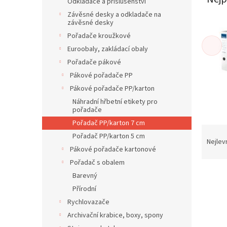
í
Odkladače a příslušenství
p
Závěsné desky a odkladače na
závěsné desky
a
n
Pořadače kroužkové
e
Euroobaly, zakládací obaly
l
Pořadače pákové
Pákové pořadače PP
Pákové pořadače PP/karton
Náhradní hřbetní etikety pro
pořadače
Pořadač PP/karton 7 cm
Ř
Pořadač PP/karton 5 cm
a
Nejlev
Pákové pořadače kartonové
z
e
Pořadač s obalem
V
n
Barevný
ý
í
Přírodní
p
p
Rychlovazače
i
r
Archivační krabice, boxy, spony
s
o