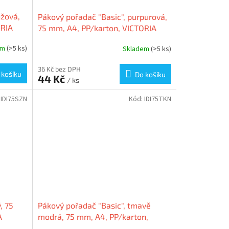
nžová,
Pákový pořadač "Basic", purpurová,
ORIA
75 mm, A4, PP/karton, VICTORIA
em
(>5 ks)
Skladem
(>5 ks)
36 Kč bez DPH
 košíku
Do košíku
44 Kč
/ ks
:
IDI75SZN
Kód:
IDI75TKN
, 75
Pákový pořadač "Basic", tmavě
A
modrá, 75 mm, A4, PP/karton,
VICTORIA