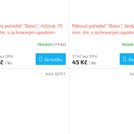
ý pořadač "Basic", růžová, 75
Pákový pořadač "Basic", šedý
A4, s ochranným spodním
mm, A4, s ochranným spodn
ím, PP/karton, VICTORIA
kováním, PP/karton, VICTOR
Skladem
(>5 ks)
Sklad
bez DPH
37 Kč bez DPH
Do košíku
Do
Kč
45 Kč
/ ks
/ ks
Kód:
IDI75T
K