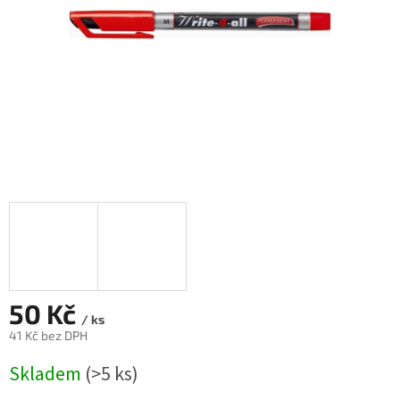
50 Kč
/ ks
41 Kč bez DPH
Měrná
Skladem
(>5 ks)
cena: