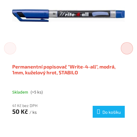
Permanentní popisovač "Write-4-all", modrá,
1mm, kuželový hrot, STABILO
Skladem
(>5 ks)
41 Kč bez DPH
50 Kč
/ ks
Do košíku