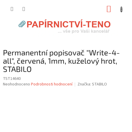
Přejít
NÁKUP
na
obsah
KOŠÍK
Permanentní popisovač "Write-4-
all", červená, 1mm, kuželový hrot,
STABILO
TST14640
Průměrné
Neohodnoceno
Podrobnosti hodnocení
Značka:
STABILO
hodnocení
produktu
je
0,0
z
5
hvězdiček.