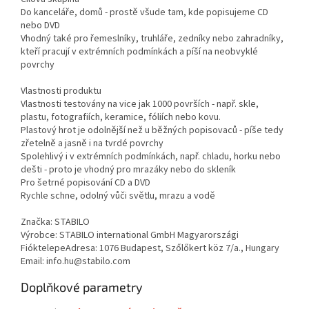
Do kanceláře, domů - prostě všude tam, kde popisujeme CD
nebo DVD
Vhodný také pro řemeslníky, truhláře, zedníky nebo zahradníky,
kteří pracují v extrémních podmínkách a píší na neobvyklé
povrchy
Vlastnosti produktu
Vlastnosti testovány na vice jak 1000 površích - např. skle,
plastu, fotografiích, keramice, fóliích nebo kovu.
Plastový hrot je odolnější než u běžných popisovaců - píše tedy
zřetelně a jasně i na tvrdé povrchy
Spolehlivý i v extrémních podmínkách, např. chladu, horku nebo
dešti - proto je vhodný pro mrazáky nebo do skleník
Pro šetrné popisování CD a DVD
Rychle schne, odolný vůči světlu, mrazu a vodě
Značka: STABILO
Výrobce: STABILO international GmbH Magyarországi
FióktelepeAdresa: 1076 Budapest, Szőlőkert köz 7/a., Hungary
Email: info.hu@stabilo.com
Doplňkové parametry