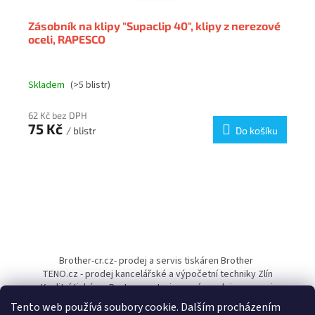
Zásobník na klipy "Supaclip 40", klipy z nerezové
oceli, RAPESCO
Skladem
(>5 blistr)
62 Kč bez DPH
75 Kč
/ blistr
Do košíku
Z
á
Brother-cr.cz- prodej a servis tiskáren Brother
p
TENO.cz - prodej kancelářské a výpočetní techniky Zlín
a
Kvalitní tiskárny Pantum - autorizovaný prodejce a servis
t
Tento web používá soubory cookie. Dalším procházením