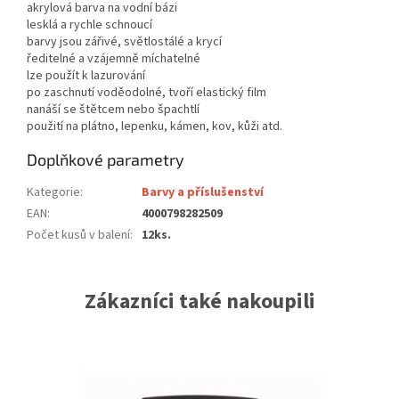
akrylová barva na vodní bázi
lesklá a rychle schnoucí
barvy jsou zářivé, světlostálé a krycí
ředitelné a vzájemně míchatelné
lze použít k lazurování
po zaschnutí voděodolné, tvoří elastický film
nanáší se štětcem nebo špachtlí
použití na plátno, lepenku, kámen, kov, kůži atd.
Doplňkové parametry
Kategorie
:
Barvy a příslušenství
EAN
:
4000798282509
Počet kusů v balení
:
12ks.
Zákazníci také nakoupili