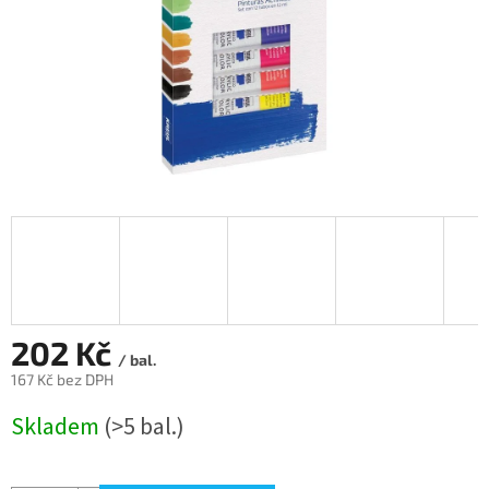
202 Kč
/ bal.
167 Kč bez DPH
Měrná
Skladem
(>5 bal.)
cena: