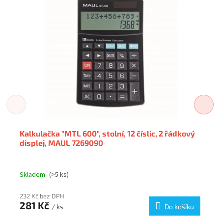
Kalkulačka "MTL 600", stolní, 12 číslic, 2 řádkový
displej, MAUL 7269090
Skladem
(>5 ks)
232 Kč bez DPH
281 Kč
/ ks
Do košíku