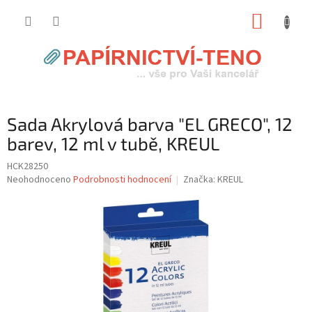
Přejít
NÁKUP
na
obsah
KOŠÍK
Sada Akrylová barva "EL GRECO", 12
barev, 12 ml v tubě, KREUL
HCK28250
Průměrné
Neohodnoceno
Podrobnosti hodnocení
Značka:
KREUL
hodnocení
produktu
je
0,0
z
5
hvězdiček.