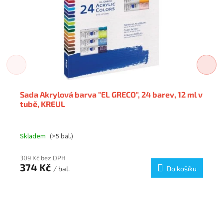
Sada Akrylová barva "EL GRECO", 24 barev, 12 ml v
tubě, KREUL
Skladem
(>5 bal.)
309 Kč bez DPH
374 Kč
/ bal.
Do košíku