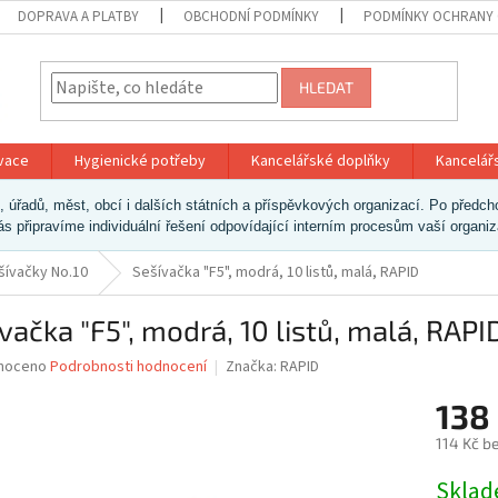
DOPRAVA A PLATBY
OBCHODNÍ PODMÍNKY
PODMÍNKY OCHRANY 
HLEDAT
ivace
Hygienické potřeby
Kancelářské doplňky
Kancelář
ek, úřadů, měst, obcí i dalších státních a příspěvkových organizací. Po pře
vás připravíme individuální řešení odpovídající interním procesům vaší organi
šívačky No.10
Sešívačka "F5", modrá, 10 listů, malá, RAPID
vačka "F5", modrá, 10 listů, malá, RAPI
né
noceno
Podrobnosti hodnocení
Značka:
RAPID
ní
138
u
114 Kč b
Měrná
Skla
cena: