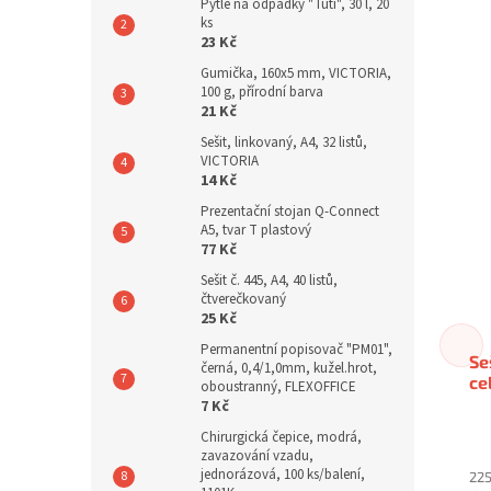
Pytle na odpadky "Tuti", 30 l, 20
ks
23 Kč
Gumička, 160x5 mm, VICTORIA,
100 g, přírodní barva
21 Kč
Sešit, linkovaný, A4, 32 listů,
VICTORIA
14 Kč
Prezentační stojan Q-Connect
A5, tvar T plastový
77 Kč
Sešit č. 445, A4, 40 listů,
čtverečkovaný
25 Kč
Permanentní popisovač "PM01",
Se
černá, 0,4/1,0mm, kužel.hrot,
ce
oboustranný, FLEXOFFICE
7 Kč
Chirurgická čepice, modrá,
zavazování vzadu,
jednorázová, 100 ks/balení,
225