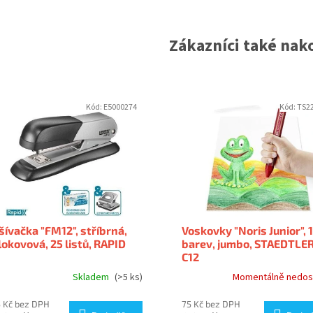
Zákazníci také nako
Kód:
E5000274
Kód:
TS2
šívačka "FM12", stříbrná,
Voskovky "Noris Junior", 
lokovová, 25 listů, RAPID
barev, jumbo, STAEDTLER
C12
Skladem
(>5 ks)
Momentálně nedos
 Kč bez DPH
75 Kč bez DPH