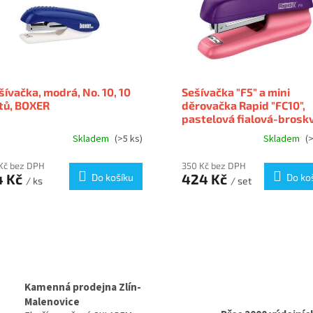
šívačka, modrá, No. 10, 10
Sešívačka "F5" a mini
stů, BOXER
děrovačka Rapid "FC10",
pastelová fialová-brosk
set, 10 listů, RAPID
Skladem
(>5 ks)
Skladem
(>
Kč bez DPH
350 Kč bez DPH
4 Kč
424 Kč
Do košíku
Do ko
/ ks
/ set
Kamenná prodejna Zlín-
Malenovice