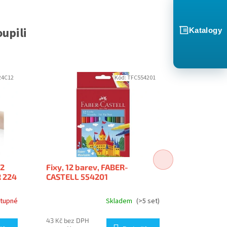
upili
Katalogy
24C12
Kód:
TFC554201
12
Fixy, 12 barev, FABER-
Laminovac
 224
CASTELL 554201
A4, 2x 80 
tupné
Skladem
(>5 set)
43 Kč bez DPH
132 Kč bez D