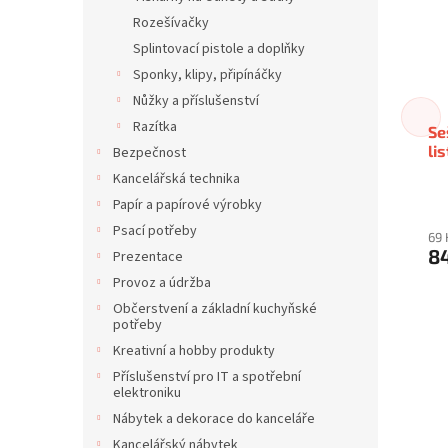
Rozešívačky
Splintovací pistole a doplňky
Sponky, klipy, připínáčky
Nůžky a příslušenství
Razítka
Se
li
Bezpečnost
Kancelářská technika
Papír a papírové výrobky
Psací potřeby
69 
8
Prezentace
Provoz a údržba
Občerstvení a základní kuchyňské
potřeby
Kreativní a hobby produkty
Příslušenství pro IT a spotřební
elektroniku
Nábytek a dekorace do kanceláře
Kancelářský nábytek