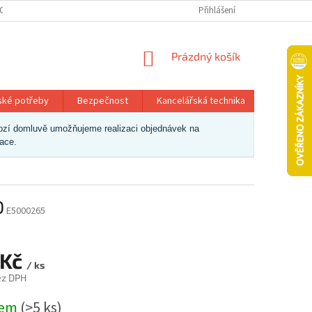
OSOBNÍCH ÚDAJŮ
Přihlášení
NÁKUPNÍ
Prázdný košík
KOŠÍK
ské potřeby
Bezpečnost
Kancelářská technika
Papír a 
dchozí domluvě umožňujeme realizaci objednávek na
zace.
D
E5000265
 Kč
/ ks
ez DPH
dem
(>5 ks)