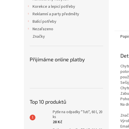
Korekce a lepicí potřeby
Reklamní a party předměty
Balící potřeby
Nezařazeno
Popi
Značky
Det
Přijímáme online platby
Chyt
polo
použi
Sešij
Chyt
Zabu
Poho
Top 10 produktů
Na d
Pytle na odpadky "Tuti", 60 l, 20
Znač
ks
Výrob
28 Kč
Emai