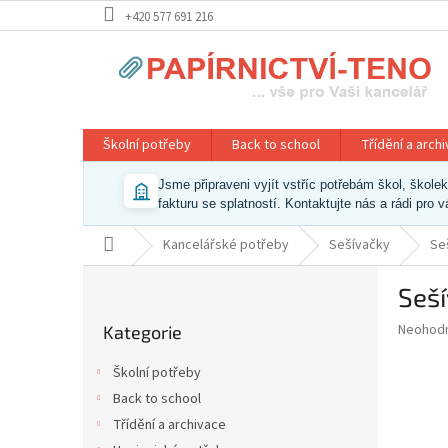
Přejít
+420 577 691 216
na
obsah
Školní potřeby
Back to school
Třídění a arch
Jsme připraveni vyjít vstříc potřebám škol, škol
fakturu se splatností. Kontaktujte nás a rádi pro 
Domů
Kancelářské potřeby
Sešívačky
Se
P
Seší
o
Přeskočit
s
Průměr
Neohod
Kategorie
kategorie
t
hodnoce
r
produkt
Školní potřeby
a
je
Back to school
0,0
n
z
Třídění a archivace
n
5