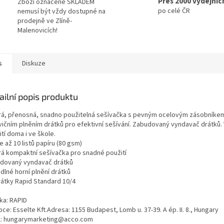
Přes 2000 výdejníc
Zboží označené SKLADEM
po celé ČR
nemusí být vždy dostupné na
prodejně ve Zlíně-
Malenovicích!
s
Diskuze
ailní popis produktu
rá, přenosná, snadno použitelná sešívačka s pevným ocelovým zásobníke
vičním plněním drátků pro efektivní sešívání. Zabudovaný vyndavač drátků.
tí doma i ve škole.
e až 10 listů papíru (80 gsm)
rá kompaktní sešívačka pro snadné použití
dovaný vyndavač drátků
dlné horní plnění drátků
rátky Rapid Standard 10/4
ka: RAPID
ce: Esselte Kft.Adresa: 1155 Budapest, Lomb u. 37-39. A ép. II. 8., Hungary
l: hungarymarketing@acco.com