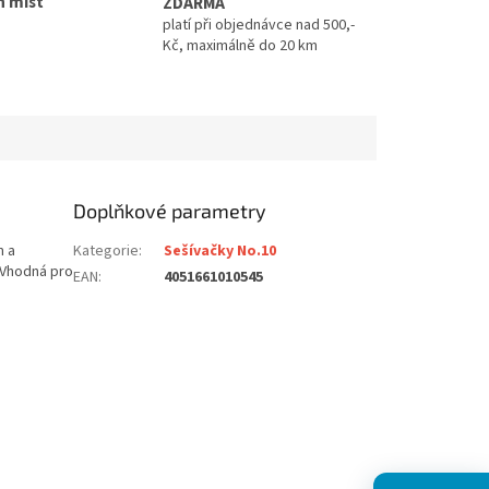
h míst
ZDARMA
platí při objednávce nad 500,-
Kč, maximálně do 20 km
Doplňkové parametry
m a
Kategorie
:
Sešívačky No.10
 Vhodná pro
EAN
:
4051661010545