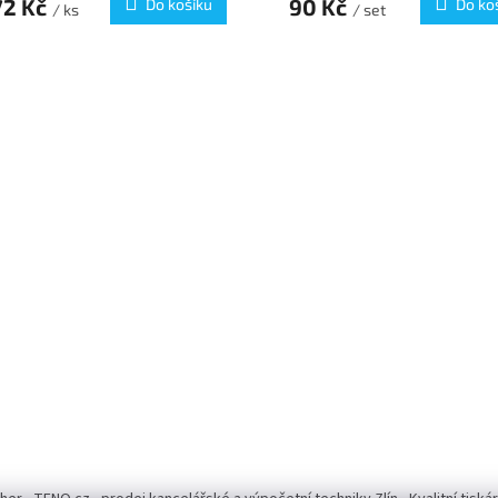
72 Kč
90 Kč
Do košíku
Do ko
/ ks
/ set