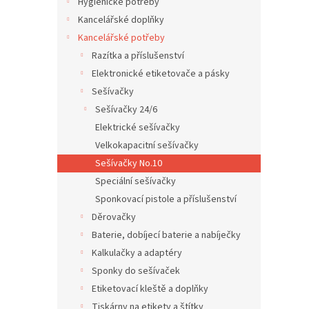
í
Hygienické potřeby
hvězdič
p
Kancelářské doplňky
a
Kancelářské potřeby
n
Razítka a příslušenství
e
Elektronické etiketovače a pásky
l
Sešívačky
Sešívačky 24/6
Elektrické sešívačky
Velkokapacitní sešívačky
Sešívačky No.10
Speciální sešívačky
Sponkovací pistole a příslušenství
Děrovačky
Baterie, dobíjecí baterie a nabíječky
Kalkulačky a adaptéry
Sponky do sešívaček
Etiketovací kleště a doplňky
Tiskárny na etikety a štítky