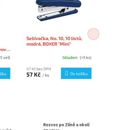
Sešívačka, No. 10, 10 listů,
Sešívačka, 
modrá, BOXER "Mini"
listů, BOX
vová,
5 set)
Skladem
(>5 ks)
47 Kč bez DPH
69 Kč bez D
57 Kč
84 Kč
šíku
Do košíku
/ ks
/ k
Rozvoz po Zlíně a okolí