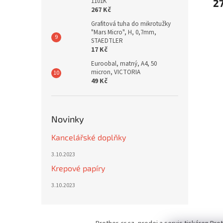
1101K
2
267 Kč
Grafitová tuha do mikrotužky
"Mars Micro", H, 0,7mm,
STAEDTLER
17 Kč
Euroobal, matný, A4, 50
micron, VICTORIA
49 Kč
Novinky
Kancelářské doplňky
3.10.2023
Krepové papíry
3.10.2023
Z
á