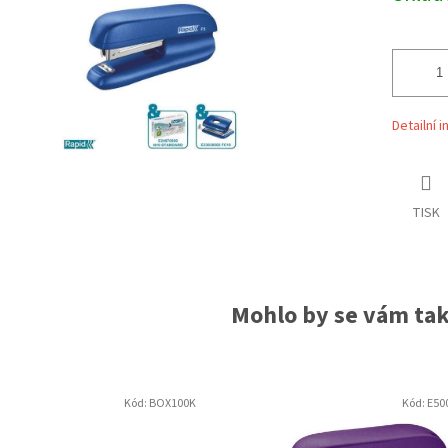
ek.
Detailní 
TISK
Mohlo by se vám také
Kód:
BOX100K
Kód:
E50