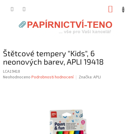
Přejít
NÁKUP
na
obsah
KOŠÍK
Štětcové tempery "Kids", 6
neonových barev, APLI 19418
LCA19418
Průměrné
Neohodnoceno
Podrobnosti hodnocení
Značka:
APLI
hodnocení
produktu
je
0,0
z
5
hvězdiček.