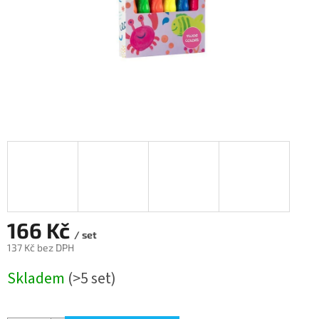
166 Kč
/ set
137 Kč bez DPH
Měrná
Skladem
(>5 set)
cena: