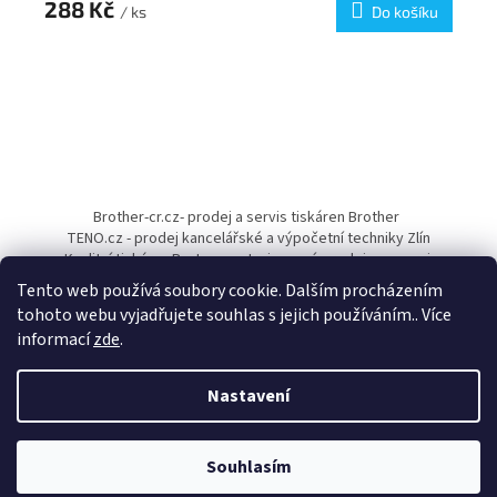
288 Kč
/ ks
Do košíku
Z
á
Brother-cr.cz- prodej a servis tiskáren Brother
p
TENO.cz - prodej kancelářské a výpočetní techniky Zlín
a
Kvalitní tiskárny Pantum - autorizovaný prodejce a servis
t
Tento web používá soubory cookie. Dalším procházením
í
tohoto webu vyjadřujete souhlas s jejich používáním.. Více
informací
zde
.
Nastavení
Vytvořil Shoptet
Souhlasím
Copyright 2026
Papírnictví TENO
. Všechna práva vyhrazena.