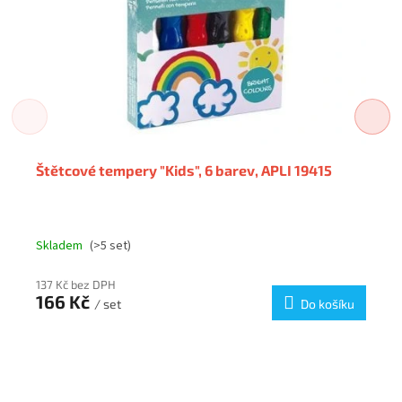
Štětcové tempery "Kids", 6 barev, APLI 19415
Skladem
(>5 set)
137 Kč bez DPH
166 Kč
/ set
Do košíku