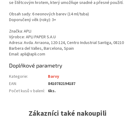
se štětcovým hrotem, který umožňuje snadné a přesné použití.
Obsah sady: 6 neonových barev (14 ml/tuba)
Doporučený věk (roky): 3+
Značka: APLI
Výrobce: APLI PAPER S.A.U
Adresa: Avda. Arraona, 120-124, Centro Industrial Santiga, 08210
Barbera del Valles, Barcelona, Spain
Email: apli@apli.com
Doplňkové parametry
Kategorie
:
Barvy
EAN
:
8410782194187
Počet kusů v balení
:
6ks.
Zákazníci také nakoupili