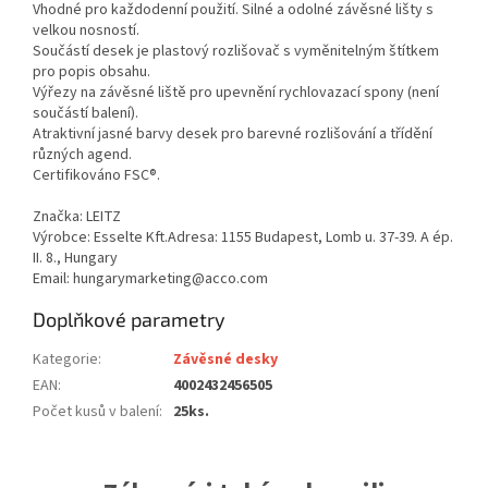
Vhodné pro každodenní použití. Silné a odolné závěsné lišty s
velkou nosností.
Součástí desek je plastový rozlišovač s vyměnitelným štítkem
pro popis obsahu.
Výřezy na závěsné liště pro upevnění rychlovazací spony (není
součástí balení).
Atraktivní jasné barvy desek pro barevné rozlišování a třídění
různých agend.
Certifikováno FSC®.
Značka: LEITZ
Výrobce: Esselte Kft.Adresa: 1155 Budapest, Lomb u. 37-39. A ép.
II. 8., Hungary
Email: hungarymarketing@acco.com
Doplňkové parametry
Kategorie
:
Závěsné desky
EAN
:
4002432456505
Počet kusů v balení
:
25ks.