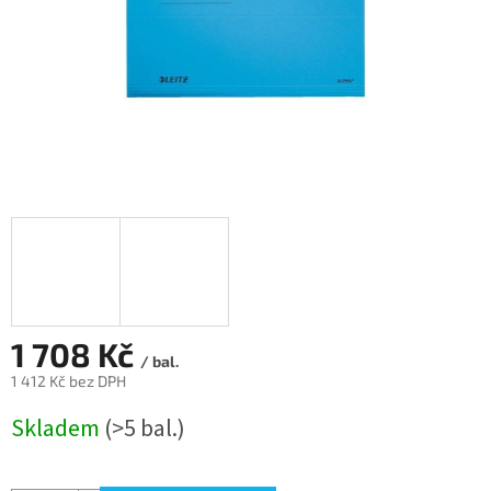
1 708 Kč
/ bal.
1 412 Kč bez DPH
Měrná
Skladem
(>5 bal.)
cena: