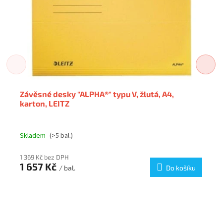
Závěsné desky "ALPHA®" typu V, žlutá, A4,
karton, LEITZ
Skladem
(>5 bal.)
1 369 Kč bez DPH
1 657 Kč
/ bal.
Do košíku