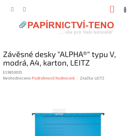
Přejít
NÁKUP
na
obsah
KOŠÍK
Závěsné desky "ALPHA®" typu V,
modrá, A4, karton, LEITZ
E19850035
Průměrné
Neohodnoceno
Podrobnosti hodnocení
Značka:
LEITZ
hodnocení
produktu
je
0,0
z
5
hvězdiček.