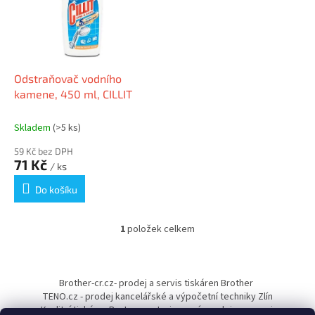
i
r
s
o
p
d
r
u
o
k
d
t
Odstraňovač vodního
u
ů
kamene, 450 ml, CILLIT
k
t
Skladem
(>5 ks)
ů
59 Kč bez DPH
71 Kč
/ ks
Do košíku
1
položek celkem
O
v
l
Z
á
á
Brother-cr.cz- prodej a servis tiskáren Brother
d
p
TENO.cz - prodej kancelářské a výpočetní techniky Zlín
a
a
Kvalitní tiskárny Pantum - autorizovaný prodejce a servis