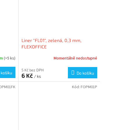
Liner "FL01", zelená, 0,3 mm,
FLEXOFFICE
em
(>5 ks)
Momentálně nedostupné
5 Kč bez DPH
 košíku
Do košíku
6 Kč
/ ks
OPM01FK
Kód:
FOPM01P