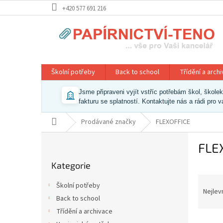
Přejít
+420 577 691 216
na
obsah
Školní potřeby
Back to school
Třídění a arch
Jsme připraveni vyjít vstříc potřebám škol, škol
fakturu se splatností. Kontaktujte nás a rádi pro 
Domů
Prodávané značky
FLEXOFFICE
P
FLE
o
Přeskočit
s
Kategorie
kategorie
t
Ř
r
Školní potřeby
a
a
Nejlev
Back to school
z
n
Třídění a archivace
e
n