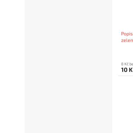
Popis
zelen
FLEX
8 Kč b
10 