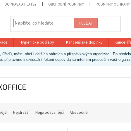
DOPRAVA A PLATBY
OBCHODNÍ PODMÍNKY
PODMÍNKY OCHRANY 
HLEDAT
ivace
Hygienické potřeby
Kancelářské doplňky
Kancelář
ek, úřadů, měst, obcí i dalších státních a příspěvkových organizací. Po pře
vás připravíme individuální řešení odpovídající interním procesům vaší organi
XOFFICE
nější
Nejdražší
Nejprodávanější
Abecedně