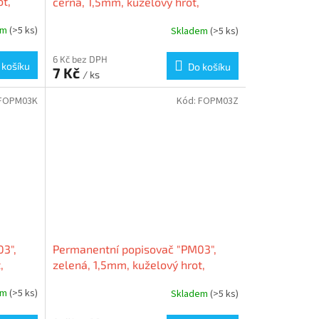
ot,
černá, 1,5mm, kuželový hrot,
FLEXOFFICE
em
(>5 ks)
Skladem
(>5 ks)
6 Kč bez DPH
 košíku
Do košíku
7 Kč
/ ks
FOPM03K
Kód:
FOPM03Z
3",
Permanentní popisovač "PM03",
,
zelená, 1,5mm, kuželový hrot,
FLEXOFFICE
em
(>5 ks)
Skladem
(>5 ks)