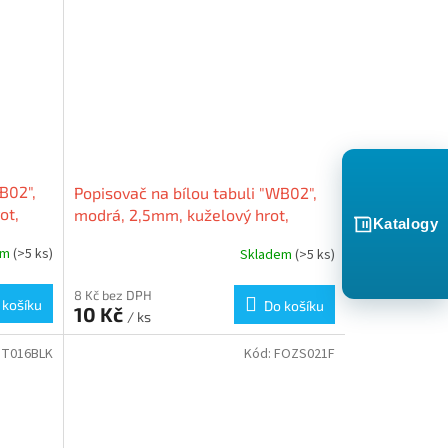
B02",
Popisovač na bílou tabuli "WB02",
ot,
modrá, 2,5mm, kuželový hrot,
Katalogy
FLEXOFFICE
em
(>5 ks)
Skladem
(>5 ks)
8 Kč bez DPH
 košíku
Do košíku
10 Kč
/ ks
T016BLK
Kód:
FOZS021F