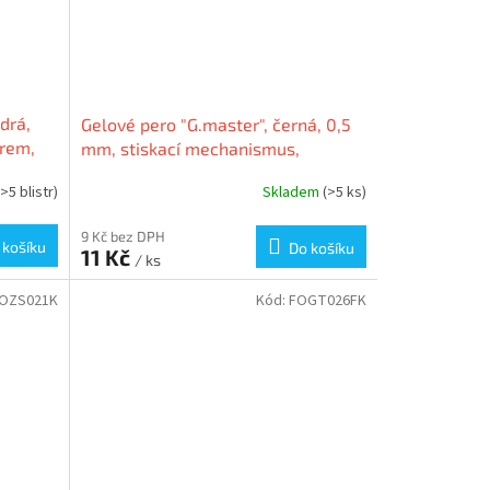
drá,
Gelové pero "G.master", černá, 0,5
ěrem,
mm, stiskací mechanismus,
FLEXOFFICE
(>5 blistr)
Skladem
(>5 ks)
9 Kč bez DPH
 košíku
Do košíku
11 Kč
/ ks
OZS021K
Kód:
FOGT026FK