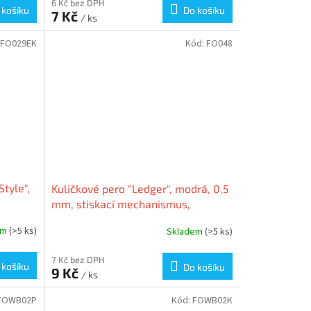
6 Kč bez DPH
 košíku
Do košíku
7 Kč
/ ks
FO029EK
Kód:
FO048
tyle",
Kuličkové pero "Ledger", modrá, 0,5
mm, stiskací mechanismus,
FO-
FLEXOFFICE FO-048
em
(>5 ks)
Skladem
(>5 ks)
7 Kč bez DPH
 košíku
Do košíku
9 Kč
/ ks
FOWB02P
Kód:
FOWB02K