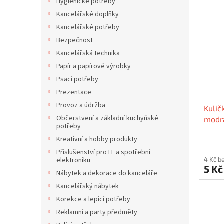
V
n
í
Hygienické potřeby
ý
í
p
Kancelářské doplňky
p
p
a
Kancelářské potřeby
i
r
n
Bezpečnost
s
o
e
Kancelářská technika
p
d
l
r
u
Papír a papírové výrobky
o
k
Psací potřeby
d
t
Prezentace
u
ů
Provoz a údržba
Kulič
k
Občerstvení a základní kuchyňské
modrá
t
potřeby
mech
ů
Kreativní a hobby produkty
09/E
Příslušenství pro IT a spotřební
4 Kč b
elektroniku
5 K
Nábytek a dekorace do kanceláře
Kancelářský nábytek
Korekce a lepicí potřeby
Reklamní a party předměty