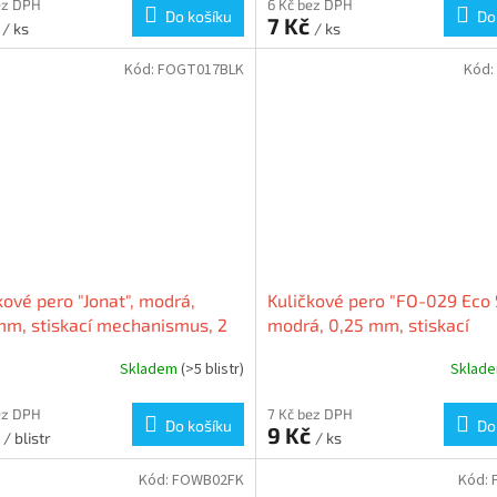
ez DPH
6 Kč bez DPH
Do košíku
Do
č
7 Kč
/ ks
/ ks
Kód:
FOGT017BLK
Kód:
kové pero "Jonat", modrá,
Kuličkové pero "FO-029 Eco S
m, stiskací mechanismus, 2
modrá, 0,25 mm, stiskací
listr, FLEXOFFICE
mechanismus, FLEXOFFICE 
Skladem
(>5 blistr)
Sklad
029/ECO
ez DPH
7 Kč bez DPH
Do košíku
Do
č
9 Kč
/ blistr
/ ks
Kód:
FOWB02FK
Kód: