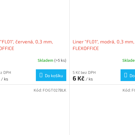
 "FL01", červená, 0,3 mm,
Liner "FL01", modrá, 0,3 mm,
OFFICE
FLEXOFFICE
Skladem
(>5 ks)
Sklad
ez DPH
5 Kč bez DPH
Do košíku
Do
č
6 Kč
/ ks
/ ks
Kód:
FOGT027BLK
Kód:
F