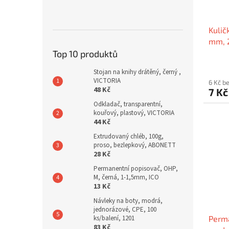
Kulič
mm, 2
FLEX
Top 10 produktů
Stojan na knihy drátěný, černý ,
VICTORIA
6 Kč b
48 Kč
7 K
Odkladač, transparentní,
kouřový, plastový, VICTORIA
44 Kč
Extrudovaný chléb, 100g,
proso, bezlepkový, ABONETT
28 Kč
Permanentní popisovač, OHP,
M, černá, 1-1,5mm, ICO
13 Kč
Návleky na boty, modrá,
jednorázové, CPE, 100
ks/balení, 1201
Perma
83 Kč