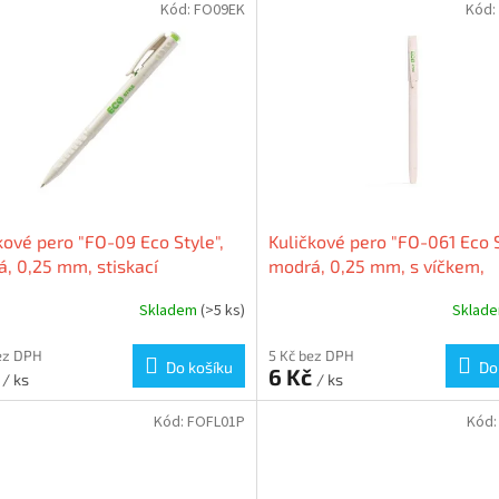
Kód:
FO09EK
Kód:
kové pero "FO-09 Eco Style",
Kuličkové pero "FO-061 Eco S
, 0,25 mm, stiskací
modrá, 0,25 mm, s víčkem,
anismus, FLEXOFFICE FO-
FLEXOFFICE FO-061/ECO
Skladem
(>5 ks)
Sklad
CO
ez DPH
5 Kč bez DPH
Do košíku
Do
č
6 Kč
/ ks
/ ks
Kód:
FOFL01P
Kód