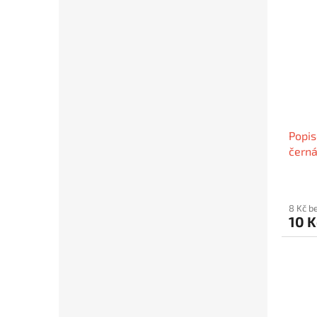
Popis
černá
FLEX
8 Kč b
10 