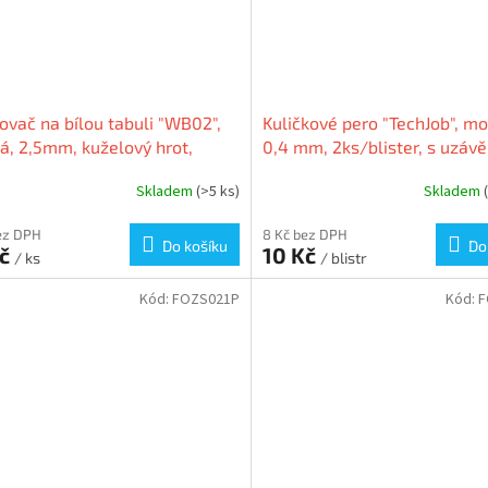
ovač na bílou tabuli "WB02",
Kuličkové pero "TechJob", mo
á, 2,5mm, kuželový hrot,
0,4 mm, 2ks/blister, s uzáv
OFFICE
FLEXOFFICE
Skladem
(>5 ks)
Skladem
ez DPH
8 Kč bez DPH
Do košíku
Do
Kč
10 Kč
/ ks
/ blistr
Kód:
FOZS021P
Kód:
F