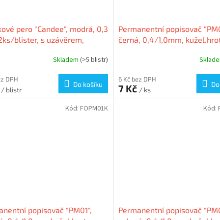
kové pero "Candee", modrá, 0,3
Permanentní popisovač "PM0
ks/blister, s uzávěrem,
černá, 0,4/1,0mm, kužel.hrot
OFFICE
oboustranný, FLEXOFFICE
Skladem
(>5 blistr)
Sklad
ez DPH
6 Kč bez DPH
Do košíku
Do
č
7 Kč
/ blistr
/ ks
Kód:
FOPM01K
Kód:
nentní popisovač "PM01",
Permanentní popisovač "PM0