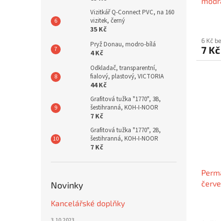
modrá
obou
Vizitkář Q-Connect PVC, na 160
vizitek, černý
35 Kč
6 Kč b
Pryž Donau, modro-bílá
7 K
4 Kč
Odkladač, transparentní,
fialový, plastový, VICTORIA
44 Kč
Grafitová tužka "1770", 3B,
šestihranná, KOH-I-NOOR
7 Kč
Grafitová tužka "1770", 2B,
šestihranná, KOH-I-NOOR
7 Kč
Perma
červe
Novinky
FLEX
Kancelářské doplňky
3.10.2023