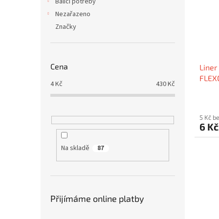
Balící potřeby
Nezařazeno
Značky
Cena
Liner
FLEX
4
Kč
430
Kč
5 Kč b
6 K
Na skladě
87
Přijímáme online platby