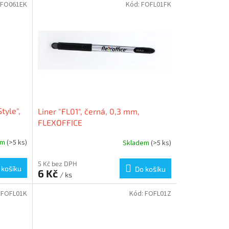
FO061EK
Kód:
FOFL01FK
tyle",
Liner "FL01", černá, 0,3 mm,
FLEXOFFICE
em
(>5 ks)
Skladem
(>5 ks)
5 Kč bez DPH
 košíku
Do košíku
6 Kč
/ ks
:
FOFL01K
Kód:
FOFL01Z