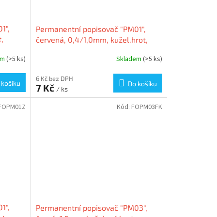
1",
Permanentní popisovač "PM01",
,
červená, 0,4/1,0mm, kužel.hrot,
oboustranný, FLEXOFFICE
em
(>5 ks)
Skladem
(>5 ks)
6 Kč bez DPH
 košíku
Do košíku
7 Kč
/ ks
FOPM01Z
Kód:
FOPM03FK
1",
Permanentní popisovač "PM03",