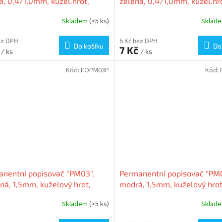
, 0,4/1,0mm, kužel.hrot,
zelená, 0,4/1,0mm, kužel.hr
stranný, FLEXOFFICE
oboustranný, FLEXOFFICE
Skladem
(>5 ks)
Sklad
ez DPH
6 Kč bez DPH
Do košíku
Do
č
7 Kč
/ ks
/ ks
Kód:
FOPM03P
Kód:
nentní popisovač "PM03",
Permanentní popisovač "PM0
ná, 1,5mm, kuželový hrot,
modrá, 1,5mm, kuželový hrot
OFFICE
FLEXOFFICE
Skladem
(>5 ks)
Sklad