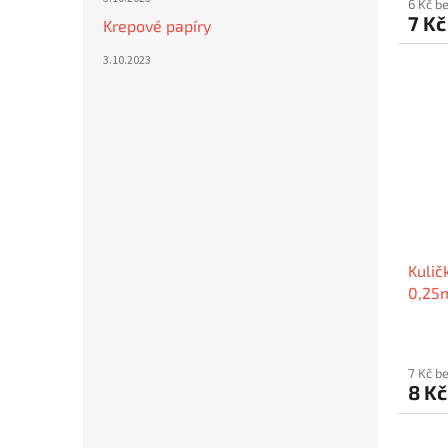
6 Kč b
7 K
Krepové papíry
3.10.2023
Kulič
0,25m
ks, b
7 Kč b
8 K