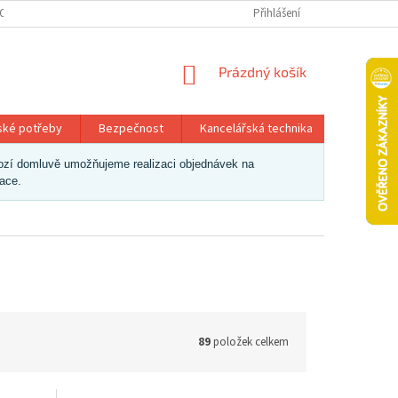
OSOBNÍCH ÚDAJŮ
Přihlášení
NÁKUPNÍ
Prázdný košík
KOŠÍK
ské potřeby
Bezpečnost
Kancelářská technika
Papír a 
dchozí domluvě umožňujeme realizaci objednávek na
zace.
89
položek celkem