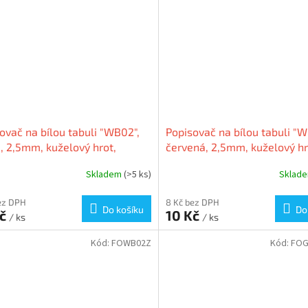
ovač na bílou tabuli "WB02",
Popisovač na bílou tabuli "W
, 2,5mm, kuželový hrot,
červená, 2,5mm, kuželový hr
OFFICE
FLEXOFFICE
Skladem
(>5 ks)
Sklad
ez DPH
8 Kč bez DPH
Do košíku
Do
Kč
10 Kč
/ ks
/ ks
Kód:
FOWB02Z
Kód:
FOG