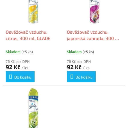
i
r
s
o
p
d
r
u
o
k
d
t
Osvěžovač vzduchu,
Osvěžovač vzduchu,
u
ů
citrus, 300 ml, GLADE
japonská zahrada, 300 ml,
k
GLADE
t
Skladem
(>5 ks)
Skladem
(>5 ks)
ů
76 Kč bez DPH
76 Kč bez DPH
92 Kč
92 Kč
/ ks
/ ks
Do košíku
Do košíku