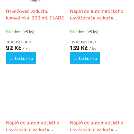
Osvěžovač vzduchu,
Náplň do automatického
konvalinka, 300 ml, GLADE
osvěžovače vzduchu
"Automatic Spray",
japonská zahrada, GLADE
Skladem
(>5 ks)
Skladem
(>5 ks)
76 Kč bez DPH
115 Kč bez DPH
92 Kč
139 Kč
/ ks
/ ks
Do košíku
Do košíku
Náplň do automatického
Náplň do automatického
osvěžovače vzduchu
osvěžovače vzduchu