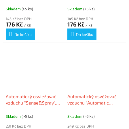
"Sense&Spray", japonská
"Sense&Spray", levandule,
zahrada, GLADE
GLADE 31090484
Skladem
(>5 ks)
Skladem
(>5 ks)
145 Kč bez DPH
145 Kč bez DPH
176 Kč
176 Kč
/ ks
/ ks
Do košíku
Do košíku
Automatický osviežovač
Automatický osvěžovač
vzduchu "Sense&Spray",
vzduchu "Automatic
japonská záhrada, GLADE
Spray", Japonská zahrada",
GLADE
Skladem
(>5 ks)
Skladem
(>5 ks)
231 Kč bez DPH
249 Kč bez DPH