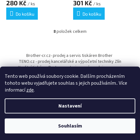
280 Kč
301 Kč
/ ks
/ ks
Do košíku
Do košíku
8
položek celkem
O
v
l
Z
á
á
Brother-cr.cz- prodej a servis tiskáren Brother
d
p
TENO.cz - prodej kancelářské a výpočetní techniky Zlín
a
a
Kvalitní tiskárny Pantum - autorizovaný prodejce a servis
c
t
í
Tento web používá soubory cookie. Dalším procházením
í
p
tohoto webu vyjadřujete souhlas s jejich používáním.. Více
r
informací
zde
.
v
k
y
Nastavení
Vytvořil Shoptet
v
ý
p
Souhlasím
Copyright 2026
Papírnictví TENO
. Všechna práva vyhrazena.
i
s