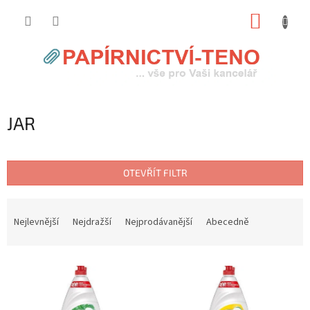
Přejít
NÁKUP
na
obsah
KOŠÍK
JAR
OTEVŘÍT FILTR
Ř
a
Nejlevnější
Nejdražší
Nejprodávanější
Abecedně
z
e
V
n
ý
í
p
p