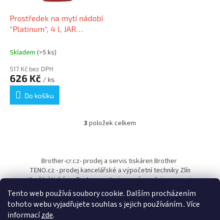
Prostředek na mytí nádobí
"Platinum", 4 l, JAR
PG200051
Skladem
(>5 ks)
517 Kč bez DPH
626 Kč
/ ks
Do košíku
3
položek celkem
O
v
l
Z
á
á
Brother-cr.cz- prodej a servis tiskáren Brother
d
p
TENO.cz - prodej kancelářské a výpočetní techniky Zlín
a
a
Kvalitní tiskárny Pantum - autorizovaný prodejce a servis
c
t
í
Tento web používá soubory cookie. Dalším procházením
í
p
tohoto webu vyjadřujete souhlas s jejich používáním.. Více
r
informací
zde
.