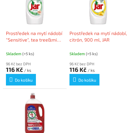
i
r
s
o
p
d
r
u
o
k
d
t
Prostředek na mytí nádobí
Prostředek na mytí nádobí,
u
ů
"Sensitive", tea tree&mint,
citrón, 900 ml, JAR
k
900 ml, JAR
t
Skladem
(>5 ks)
Skladem
(>5 ks)
ů
96 Kč bez DPH
96 Kč bez DPH
116 Kč
116 Kč
/ ks
/ ks
Do košíku
Do košíku