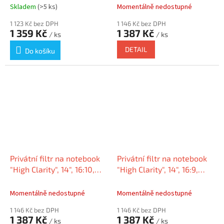
KENSINGTON EQ140A1610E
Skladem
(>5 ks)
Momentálně nedostupné
1 123 Kč bez DPH
1 146 Kč bez DPH
1 359 Kč
1 387 Kč
/ ks
/ ks
DETAIL
Do košíku
Privátní filtr na notebook
Privátní filtr na notebook
"High Clarity", 14", 16:10,
"High Clarity", 14", 16:9,
KENSINGTON HC140A1610E
KENSINGTON HC140A169E
Momentálně nedostupné
Momentálně nedostupné
1 146 Kč bez DPH
1 146 Kč bez DPH
1 387 Kč
1 387 Kč
/ ks
/ ks