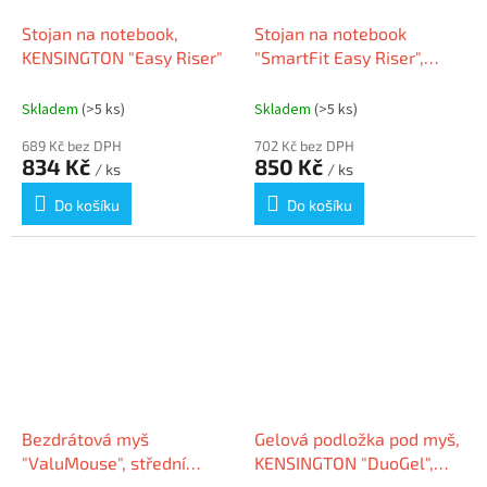
Stojan na notebook,
Stojan na notebook
KENSINGTON "Easy Riser"
"SmartFit Easy Riser",
černá, KENSINGTON
K52788WW
Skladem
(>5 ks)
Skladem
(>5 ks)
689 Kč bez DPH
702 Kč bez DPH
834 Kč
850 Kč
/ ks
/ ks
Do košíku
Do košíku
Bezdrátová myš
Gelová podložka pod myš,
"ValuMouse", střední
KENSINGTON "DuoGel",
velikost, KENSINGTON
černá/šedá