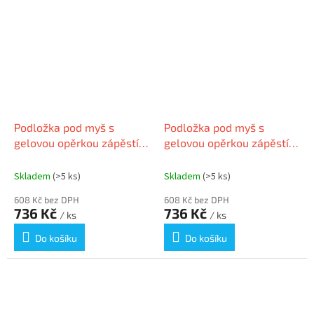
Podložka pod myš s
Podložka pod myš s
gelovou opěrkou zápěstí,
gelovou opěrkou zápěstí,
KENSINGTON "DuoGel",
KENSINGTON "DuoGel",
černá/modrá
červená/černá
Skladem
(>5 ks)
Skladem
(>5 ks)
608 Kč bez DPH
608 Kč bez DPH
736 Kč
736 Kč
/ ks
/ ks
Do košíku
Do košíku