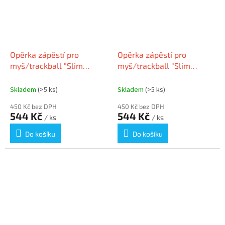
Opěrka zápěstí pro
Opěrka zápěstí pro
myš/trackball "Slim
myš/trackball "Slim
DuoGel", černo-modrá,
DuoGel", černo-šedá,
gelová výplň, KENSINGTON
gelová výplň, KENSINGTON
Skladem
(>5 ks)
Skladem
(>5 ks)
K62439WW
K62438WW
450 Kč bez DPH
450 Kč bez DPH
544 Kč
544 Kč
/ ks
/ ks
Do košíku
Do košíku