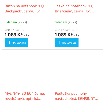
Batoh na notebook "EQ
Taška na notebook "EQ
Backpack", černá, 16“,
Briefcase", černá, 16“,
recyklovaný materiál,
recyklovaný materiál,
KENSINGTON K60392WW
KENSINGTON K60390WW
Skladem
(>5 ks)
Skladem
(>5 ks)
900 Kč bez DPH
900 Kč bez DPH
1 089 Kč
1 089 Kč
/ ks
/ ks
Do košíku
Do košíku
Myš "MY430 EQ", černá,
Podložka pod nohy,
bezdrátová, optická,
nastavitelná, KENSINGTON
Bluetooth, vestavěná
"SoleRest"