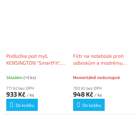
Podložka pod myš,
Filtr na notebook proti
KENSINGTON "SmartFit",
odleskům a modrému
černá
světlu, 14“, 16:9, 310 x 175
mm, odnímatelný,
Skladem
(>5 ks)
Momentálně nedostupné
KENSINGTON
771 Kč bez DPH
783 Kč bez DPH
933 Kč
948 Kč
/ ks
/ ks
Do košíku
Do košíku