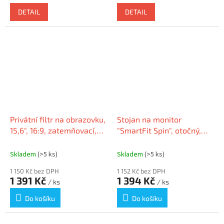
DETAIL
DETAIL
Privátní filtr na obrazovku,
Stojan na monitor
15,6", 16:9, zatemňovací,
"SmartFit Spin", otočný,
pro notebooky,
KENSINGTON
KENSINGTON
Skladem
(>5 ks)
Skladem
(>5 ks)
1 150 Kč bez DPH
1 152 Kč bez DPH
1 391 Kč
1 394 Kč
/ ks
/ ks
Do košíku
Do košíku