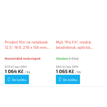
Privátní filtr na notebook
Myš "Pro Fit", modrá,
12.5", 16:9, 278 x 156 mm,
bezdrátová, optická,
odnímatelný, KENSINGTON
velikost střední, USB,
KENSINGTON
Momentálně nedostupné
Skladem
(>5 ks)
879 Kč bez DPH
880 Kč bez DPH
1 064 Kč
1 065 Kč
/ ks
/ ks
Do košíku
Do košíku