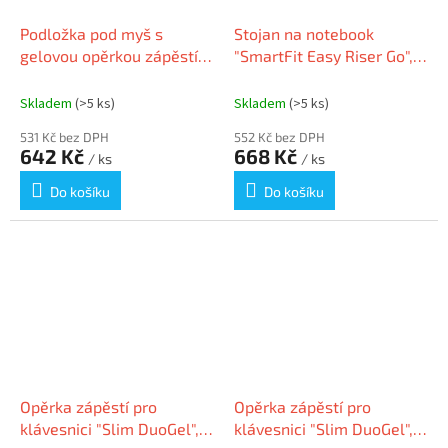
Podložka pod myš s
Stojan na notebook
gelovou opěrkou zápěstí,
"SmartFit Easy Riser Go",
KENSINGTON, černá
šedá, KENSINGTON
K50421EU
Skladem
(>5 ks)
Skladem
(>5 ks)
531 Kč bez DPH
552 Kč bez DPH
642 Kč
668 Kč
/ ks
/ ks
Do košíku
Do košíku
Opěrka zápěstí pro
Opěrka zápěstí pro
klávesnici "Slim DuoGel",
klávesnici "Slim DuoGel",