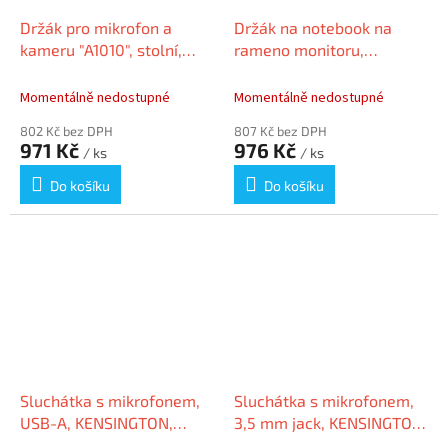
Držák pro mikrofon a
Držák na notebook na
kameru "A1010", stolní,
rameno monitoru,
teleskopický, KENSINGTON
univerzální, KENSINGTON
K87651WW
K53801WW
Momentálně nedostupné
Momentálně nedostupné
802 Kč bez DPH
807 Kč bez DPH
971 Kč
976 Kč
/ ks
/ ks
Do košíku
Do košíku
Sluchátka s mikrofonem,
Sluchátka s mikrofonem,
USB-A, KENSINGTON,
3,5 mm jack, KENSINGTON,
K97601WW
K33597WW