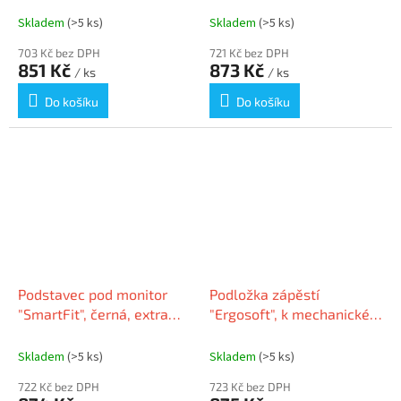
Skladem
(>5 ks)
Skladem
(>5 ks)
703 Kč bez DPH
721 Kč bez DPH
851 Kč
873 Kč
/ ks
/ ks
Do košíku
Do košíku
Podstavec pod monitor
Podložka zápěstí
"SmartFit", černá, extra
"Ergosoft", k mechanické a
široký, KENSINGTON
herní klávesnici, gelová,
K55726EU
KENSINGTON
Skladem
(>5 ks)
Skladem
(>5 ks)
722 Kč bez DPH
723 Kč bez DPH