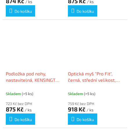
874 Kč
875 Kč
/ ks
/ ks
Do košíku
Do košíku
Podložka pod nohy,
Optická myš "Pro Fit",
nastavitelná, KENSINGTON
černá, střední velikost,
"SoleSaver, 450x350mm"
KENSINGTON
Skladem
(>5 ks)
Skladem
(>5 ks)
723 Kč bez DPH
759 Kč bez DPH
875 Kč
918 Kč
/ ks
/ ks
Do košíku
Do košíku