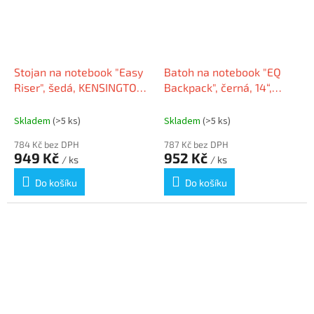
Stojan na notebook "Easy
Batoh na notebook "EQ
Riser", šedá, KENSINGTON
Backpack", černá, 14“,
K50417WW
recyklovaný materiál,
KENSINGTON K60391WW
Skladem
(>5 ks)
Skladem
(>5 ks)
784 Kč bez DPH
787 Kč bez DPH
949 Kč
952 Kč
/ ks
/ ks
Do košíku
Do košíku