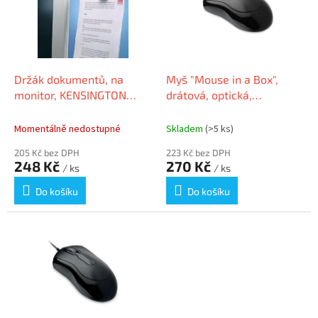
i
r
s
o
p
d
r
u
o
k
d
t
Držák dokumentů, na
Myš "Mouse in a Box",
u
ů
monitor, KENSINGTON
drátová, optická,
k
"FlexClip"
standardní velikost, USB,
t
KENSINGTON
Momentálně nedostupné
Skladem
(>5 ks)
ů
205 Kč bez DPH
223 Kč bez DPH
248 Kč
270 Kč
/ ks
/ ks
Do košíku
Do košíku