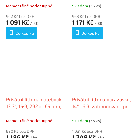
dobíjecí baterie,
Momentálně nedostupné
Skladem
(>5 ks)
KENSINGTON K75507
902 Kč bez DPH
968 Kč bez DPH
1 091 Kč
1 171 Kč
/ ks
/ ks
Do košíku
Do košíku
Privátní filtr na notebook
Privátní filtr na obrazovku,
13.3", 16:9, 292 x 165 mm,
14", 16:9, zatemňovací, pro
odnímatelný, KENSINGTON
notebooky, KENSINGTON
Momentálně nedostupné
Skladem
(>5 ks)
980 Kč bez DPH
1 031 Kč bez DPH
1 186 Kč
1 248 Kč
/ ks
/ ks