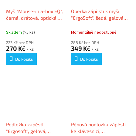
Myš "Mouse-in a-box EQ",
Opěrka zápěstí k myši
černá, drátová, optická,
"ErgoSoft", šedá, gelová
recyklovaný plast,
výplň, KENSINGTON
KENSINGTON K72480WW
Skladem
(>5 ks)
Momentálně nedostupné
223 Kč bez DPH
288 Kč bez DPH
270 Kč
349 Kč
/ ks
/ ks
Do košíku
Do košíku
Podložka zápěstí
Pěnová podložka zápěstí
"Ergosoft", gelová,
ke klávesnici,