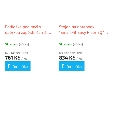
Podložka pod myš s
Stojan na notebook
opěrkou zápěstí, černá,
"SmartFit Easy Riser EQ“,
gelová, KENSINGTON
černá, recyklovaný
materiál, KENSINGTON
Skladem
(>5 ks)
Skladem
(>5 ks)
K52805EU
629 Kč bez DPH
689 Kč bez DPH
761 Kč
834 Kč
/ ks
/ ks
Do košíku
Do košíku