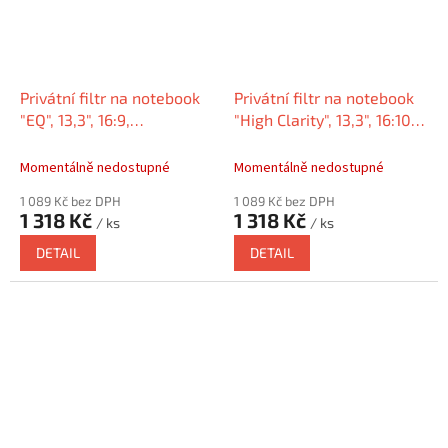
Privátní filtr na notebook
Privátní filtr na notebook
"EQ", 13,3", 16:9,
"High Clarity", 13,3", 16:10,
matný/lesklý,
KENSINGTON HC133A1610E
KENSINGTON EQ133A169E
Momentálně nedostupné
Momentálně nedostupné
1 089 Kč bez DPH
1 089 Kč bez DPH
1 318 Kč
1 318 Kč
/ ks
/ ks
DETAIL
DETAIL