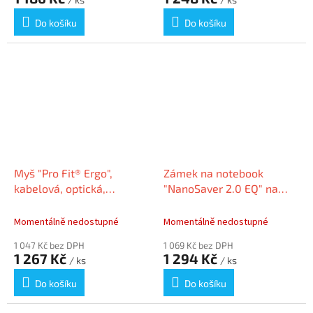
Do košíku
Do košíku
Myš "Pro Fit® Ergo",
Zámek na notebook
kabelová, optická,
"NanoSaver 2.0 EQ" na
ergonomická,
klíč, recyklovaný materiál,
KENSINGTON K75403EU
KENSINGTON K60630WW
Momentálně nedostupné
Momentálně nedostupné
1 047 Kč bez DPH
1 069 Kč bez DPH
1 267 Kč
1 294 Kč
/ ks
/ ks
Do košíku
Do košíku