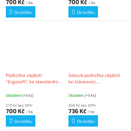
700 Kč
700 Kč
/ ks
/ ks
Do košíku
Do košíku
Podložka zápěstí
Gelová podložka zápěstí
"Ergosoft", ke standardní
ke klávesnici,
klávesnici, gelová, 10 mm,
KENSINGTON "DuoGel",
KENSINGTON
černá/modrá
Skladem
(>5 ks)
Skladem
(>5 ks)
579 Kč bez DPH
608 Kč bez DPH
700 Kč
736 Kč
/ ks
/ ks
Do košíku
Do košíku