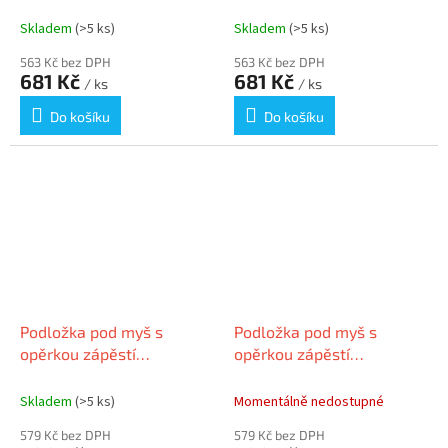
černo-červená, gelová
černo-modrá, gelová
výplň, KENSINGTON
výplň, KENSINGTON
Skladem
(>5 ks)
Skladem
(>5 ks)
K62442WW
K62441WW
563 Kč bez DPH
563 Kč bez DPH
681 Kč
681 Kč
/ ks
/ ks
Do košíku
Do košíku
Podložka pod myš s
Podložka pod myš s
opěrkou zápěstí
opěrkou zápěstí
"ErgoSoft™, černá, gelová
"ErgoSoft™, světle šedá,
výplň, KENSINGTON
gelová výplň, KENSINGTON
Skladem
(>5 ks)
Momentálně nedostupné
579 Kč bez DPH
579 Kč bez DPH