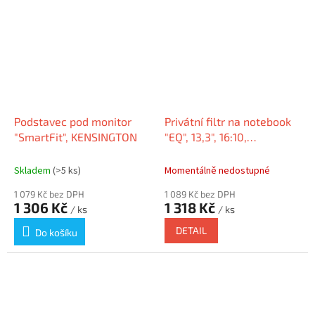
Podstavec pod monitor
Privátní filtr na notebook
"SmartFit", KENSINGTON
"EQ", 13,3", 16:10,
matný/lesklý,
KENSINGTON EQ133A1610E
Skladem
(>5 ks)
Momentálně nedostupné
1 079 Kč bez DPH
1 089 Kč bez DPH
1 306 Kč
1 318 Kč
/ ks
/ ks
DETAIL
Do košíku