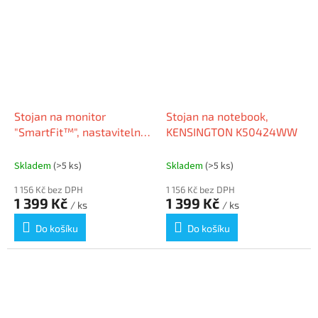
Stojan na monitor
Stojan na notebook,
"SmartFit™", nastavitelná
KENSINGTON K50424WW
výška, se šuplíkem,
KENSINGTON
Skladem
(>5 ks)
Skladem
(>5 ks)
1 156 Kč bez DPH
1 156 Kč bez DPH
1 399 Kč
1 399 Kč
/ ks
/ ks
Do košíku
Do košíku