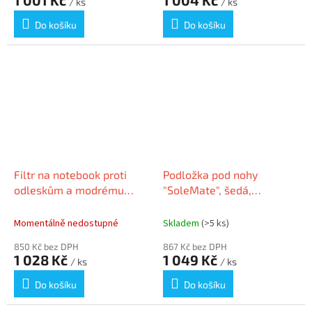
/ ks
/ ks
Do košíku
Do košíku
Filtr na notebook proti
Podložka pod nohy
odleskům a modrému
"SoleMate", šedá,
světlu, 15.6“, 16:9, 345 x
nastavitelná, KENSINGTON
194 mm, odnímatelný,
Momentálně nedostupné
Skladem
(>5 ks)
KENSINGTO
850 Kč bez DPH
867 Kč bez DPH
1 028 Kč
1 049 Kč
/ ks
/ ks
Do košíku
Do košíku