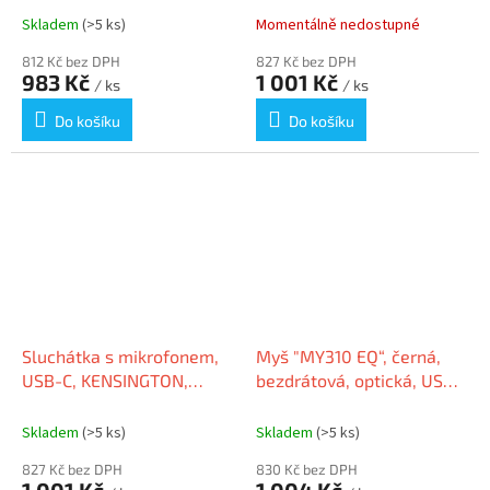
Skladem
(>5 ks)
Momentálně nedostupné
812 Kč bez DPH
827 Kč bez DPH
983 Kč
1 001 Kč
/ ks
/ ks
Do košíku
Do košíku
Sluchátka s mikrofonem,
Myš "MY310 EQ“, černá,
USB-C, KENSINGTON,
bezdrátová, optická, USB,
K97457WW
recyklovaný plast,
KENSINGTON K72481WW
Skladem
(>5 ks)
Skladem
(>5 ks)
827 Kč bez DPH
830 Kč bez DPH
1 001 Kč
1 004 Kč