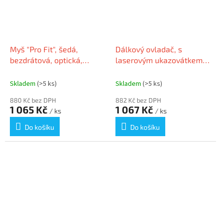
Myš "Pro Fit", šedá,
Dálkový ovladač, s
bezdrátová, optická,
laserovým ukazovátkem,
velikost střední, USB,
bezdrátový, KENSINGTON
KENSINGTON
Skladem
(>5 ks)
Skladem
(>5 ks)
880 Kč bez DPH
882 Kč bez DPH
1 065 Kč
1 067 Kč
/ ks
/ ks
Do košíku
Do košíku