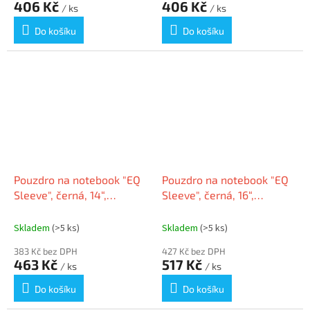
406 Kč
406 Kč
/ ks
/ ks
Do košíku
Do košíku
Pouzdro na notebook "EQ
Pouzdro na notebook "EQ
Sleeve", černá, 14“,
Sleeve", černá, 16“,
recyklovaný materiál,
recyklovaný materiál,
KENSINGTON K60394WW
KENSINGTON K60395WW
Skladem
(>5 ks)
Skladem
(>5 ks)
383 Kč bez DPH
427 Kč bez DPH
463 Kč
517 Kč
/ ks
/ ks
Do košíku
Do košíku