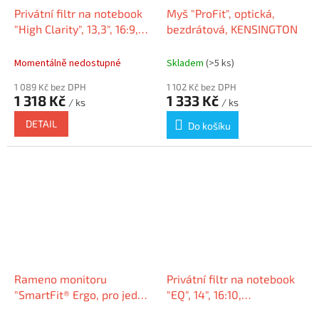
Privátní filtr na notebook
Myš "ProFit", optická,
"High Clarity", 13,3", 16:9,
bezdrátová, KENSINGTON
KENSINGTON HC133A169E
Momentálně nedostupné
Skladem
(>5 ks)
1 089 Kč bez DPH
1 102 Kč bez DPH
1 318 Kč
1 333 Kč
/ ks
/ ks
DETAIL
Do košíku
Rameno monitoru
Privátní filtr na notebook
"SmartFit® Ergo, pro jeden
"EQ", 14", 16:10,
monitor, KENSINGTON
matný/lesklý,