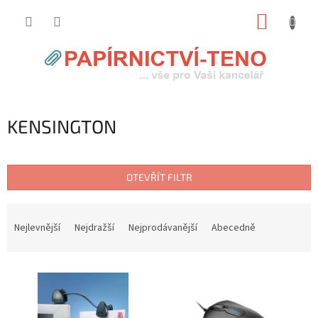
Přejít
NÁKUP
na
obsah
KOŠÍK
KENSINGTON
OTEVŘÍT FILTR
Ř
a
Nejlevnější
Nejdražší
Nejprodávanější
Abecedně
z
e
V
n
ý
í
p
p