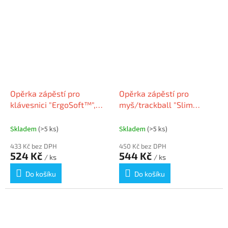
Opěrka zápěstí pro
Opěrka zápěstí pro
klávesnici "ErgoSoft™",
myš/trackball "Slim
černá, gelová výplň, pro
DuoGel", černo-červená,
nízké, kompaktní
gelová výplň, KENSINGTON
Skladem
(>5 ks)
Skladem
(>5 ks)
klávesnice, KEN
K62440WW
433 Kč bez DPH
450 Kč bez DPH
524 Kč
544 Kč
/ ks
/ ks
Do košíku
Do košíku