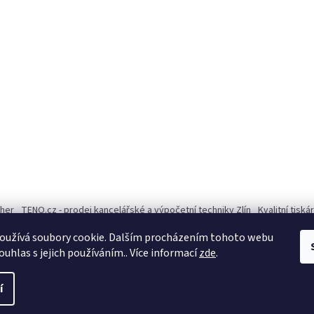
ther
TENO.cz - prodej kancelářské a výpočetní techniky Zlín
Kvalitní tisk
oužívá soubory cookie. Dalším procházením tohoto webu
ouhlas s jejich používáním.. Více informací
zde
.
í
ena.