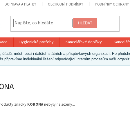
DOPRAVA A PLATBY
OBCHODNÍ PODMÍNKY
PODMÍNKY OCHRANY 
HLEDAT
ivace
Hygienické potřeby
Kancelářské doplňky
Kancelář
ek, úřadů, měst, obcí i dalších státních a příspěvkových organizací. Po pře
vás připravíme individuální řešení odpovídající interním procesům vaší organi
ONA
rodukty značky
KORONA
nebyly nalezeny...