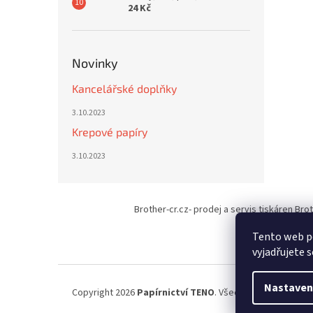
24 Kč
Novinky
Kancelářské doplňky
3.10.2023
Krepové papíry
3.10.2023
Z
á
Brother-cr.cz- prodej a servis tiskáren Bro
p
a
Tento web p
t
vyjadřujete s
í
Nastaven
Copyright 2026
Papírnictví TENO
. Všechna práva vyhraz