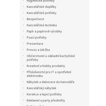
í
Hygienické potřeby
p
Kancelářské doplňky
a
Kancelářské potřeby
n
Bezpečnost
e
Kancelářská technika
l
Papír a papírové výrobky
Psací potřeby
Prezentace
Provoz a údržba
Občerstvení a základní kuchyňské
potřeby
Kreativní a hobby produkty
Příslušenství pro IT a spotřební
elektroniku
Nábytek a dekorace do kanceláře
Kancelářský nábytek
Korekce a lepicí potřeby
Reklamní a party předměty