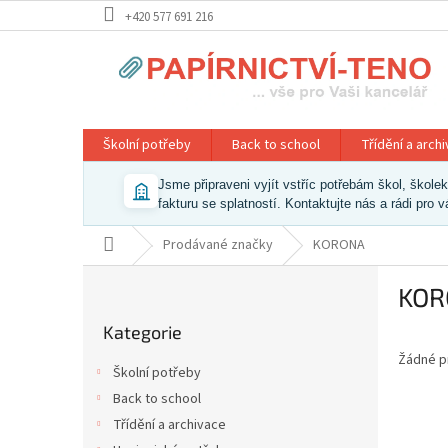
Přejít
+420 577 691 216
na
obsah
Školní potřeby
Back to school
Třídění a arch
Jsme připraveni vyjít vstříc potřebám škol, škol
fakturu se splatností. Kontaktujte nás a rádi pro 
Domů
Prodávané značky
KORONA
P
KOR
o
Přeskočit
s
Kategorie
kategorie
t
Žádné p
r
Školní potřeby
a
Back to school
n
Třídění a archivace
n