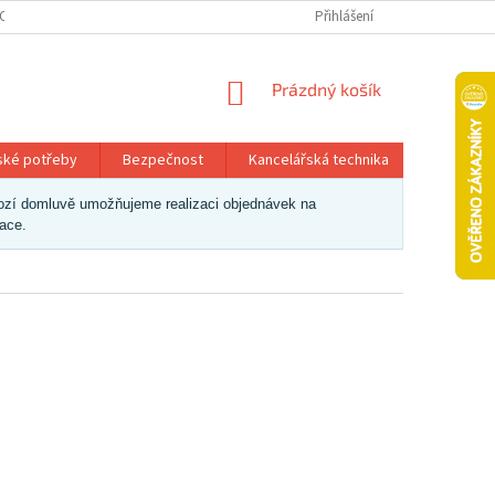
OSOBNÍCH ÚDAJŮ
Přihlášení
NÁKUPNÍ
Prázdný košík
KOŠÍK
ské potřeby
Bezpečnost
Kancelářská technika
Papír a 
dchozí domluvě umožňujeme realizaci objednávek na
zace.