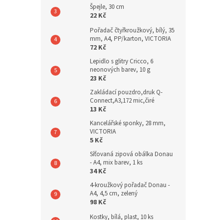
Špejle, 30 cm
22 Kč
Pořadač čtyřkroužkový, bílý, 35
mm, A4, PP/karton, VICTORIA
72 Kč
Lepidlo s glitry Cricco, 6
neonových barev, 10 g
23 Kč
Zakládací pouzdro,druk Q-
Connect,A3,172 mic,čiré
13 Kč
Kancelářské sponky, 28 mm,
VICTORIA
5 Kč
Síťovaná zipová obálka Donau
- A4, mix barev, 1 ks
34 Kč
4-kroužkový pořadač Donau -
A4, 4,5 cm, zelený
98 Kč
Kostky, bílá, plast, 10 ks