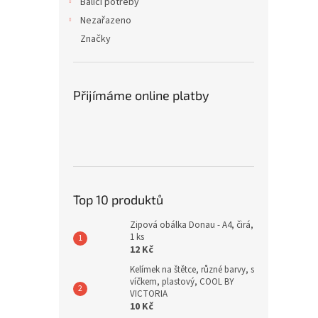
Balící potřeby
Nezařazeno
Značky
Přijímáme online platby
Top 10 produktů
Zipová obálka Donau - A4, čirá,
1 ks
12 Kč
Kelímek na štětce, různé barvy, s
víčkem, plastový, COOL BY
VICTORIA
10 Kč