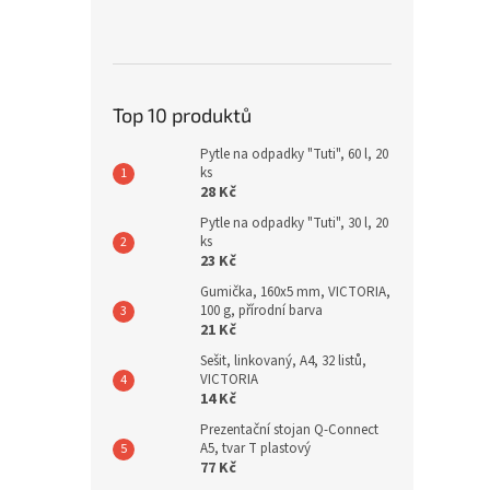
Top 10 produktů
Pytle na odpadky "Tuti", 60 l, 20
ks
28 Kč
Pytle na odpadky "Tuti", 30 l, 20
ks
23 Kč
Gumička, 160x5 mm, VICTORIA,
100 g, přírodní barva
21 Kč
Sešit, linkovaný, A4, 32 listů,
VICTORIA
14 Kč
Prezentační stojan Q-Connect
A5, tvar T plastový
77 Kč