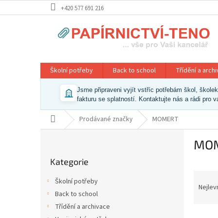
Přejít
+420 577 691 216
na
obsah
Školní potřeby
Back to school
Třídění a arch
Jsme připraveni vyjít vstříc potřebám škol, škol
fakturu se splatností. Kontaktujte nás a rádi pro 
Domů
Prodávané značky
MOMERT
P
MO
o
Přeskočit
s
Kategorie
kategorie
t
Ř
r
Školní potřeby
a
a
Nejlev
Back to school
z
n
Třídění a archivace
e
n