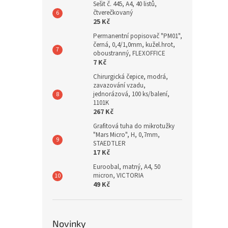
Sešit č. 445, A4, 40 listů,
čtverečkovaný
25 Kč
Permanentní popisovač "PM01",
černá, 0,4/1,0mm, kužel.hrot,
oboustranný, FLEXOFFICE
7 Kč
Chirurgická čepice, modrá,
zavazování vzadu,
jednorázová, 100 ks/balení,
1101K
267 Kč
Grafitová tuha do mikrotužky
"Mars Micro", H, 0,7mm,
STAEDTLER
17 Kč
Euroobal, matný, A4, 50
micron, VICTORIA
49 Kč
Novinky