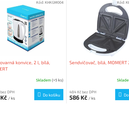
Kód:
KHKGM004
Kód:
K
ovarná konvice, 2 l, bílá,
Sendvičovač, bílá, MOMERT 
ERT
Skladem
(>5 ks)
Sklad
 bez DPH
484 Kč bez DPH
Do košíku
Do
 Kč
586 Kč
/ ks
/ ks
O
v
l
á