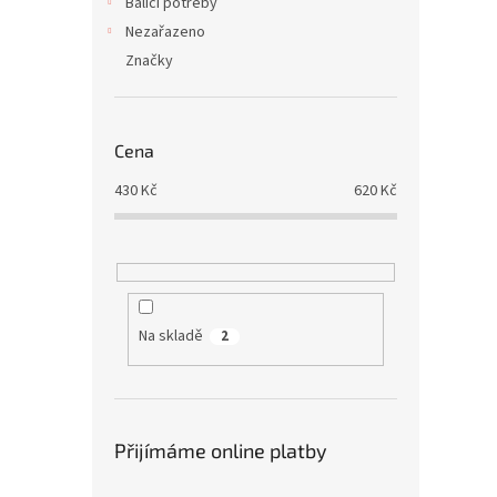
Balící potřeby
Nezařazeno
Značky
Cena
430
Kč
620
Kč
Na skladě
2
Přijímáme online platby