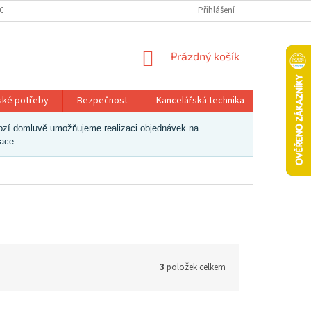
OSOBNÍCH ÚDAJŮ
Přihlášení
NÁKUPNÍ
Prázdný košík
KOŠÍK
ské potřeby
Bezpečnost
Kancelářská technika
Papír a 
dchozí domluvě umožňujeme realizaci objednávek na
zace.
3
položek celkem