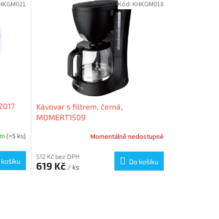
HKGM021
Kód:
KHKGM018
2017
Kávovar s filtrem, černá,
MOMERT1509
em
(>5 ks)
Momentálně nedostupné
512 Kč bez DPH
 košíku
Do košíku
619 Kč
/ ks