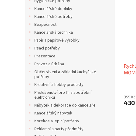
V
n
í
Hygienické potřeby
ý
í
p
Kancelářské doplňky
p
p
a
Kancelářské potřeby
i
r
n
Bezpečnost
s
o
e
Kancelářská technika
p
d
l
r
u
Papír a papírové výrobky
o
k
Psací potřeby
d
t
Prezentace
u
ů
Provoz a údržba
Rychl
k
Občerstvení a základní kuchyňské
MOM
t
potřeby
ů
Kreativní a hobby produkty
Příslušenství pro IT a spotřební
355 Kč
elektroniku
430
Nábytek a dekorace do kanceláře
Kancelářský nábytek
Korekce a lepicí potřeby
Reklamní a party předměty