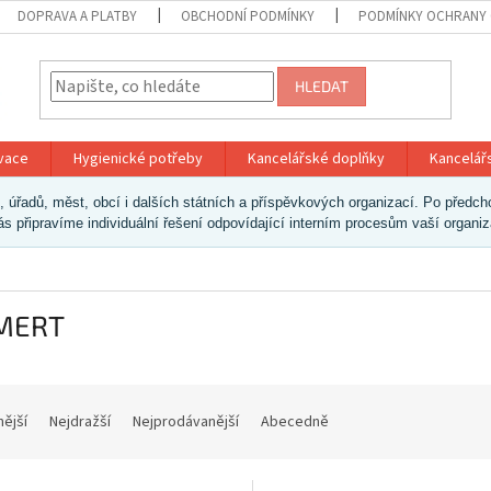
DOPRAVA A PLATBY
OBCHODNÍ PODMÍNKY
PODMÍNKY OCHRANY 
HLEDAT
ivace
Hygienické potřeby
Kancelářské doplňky
Kancelář
ek, úřadů, měst, obcí i dalších státních a příspěvkových organizací. Po pře
vás připravíme individuální řešení odpovídající interním procesům vaší organi
MERT
nější
Nejdražší
Nejprodávanější
Abecedně