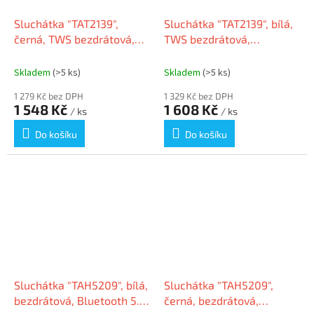
Sluchátka "TAT2139",
Sluchátka "TAT2139", bílá,
černá, TWS bezdrátová,
TWS bezdrátová,
Bluetooth 5.3, PHILIPS
Bluetooth 5.3, PHILIPS
TAT2139BK/00
TAT2139WT/00
Skladem
(>5 ks)
Skladem
(>5 ks)
1 279 Kč bez DPH
1 329 Kč bez DPH
1 548 Kč
1 608 Kč
/ ks
/ ks
Do košíku
Do košíku
Sluchátka "TAH5209", bílá,
Sluchátka "TAH5209",
bezdrátová, Bluetooth 5.3,
černá, bezdrátová,