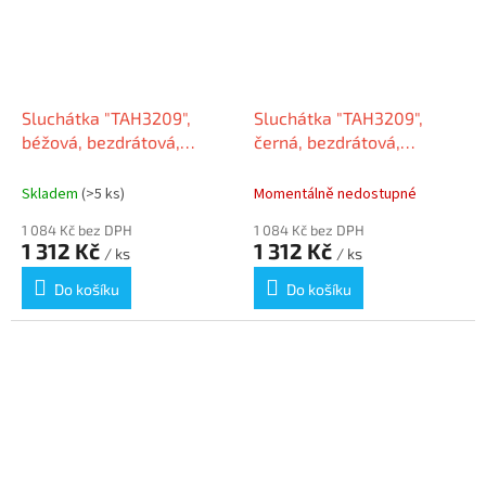
Sluchátka "TAH3209",
Sluchátka "TAH3209",
béžová, bezdrátová,
černá, bezdrátová,
Bluetooth 5.3, PHILIPS
Bluetooth 5.3, PHILIPS
TAH3209BG/00
TAH3209BK/00
Skladem
(>5 ks)
Momentálně nedostupné
1 084 Kč bez DPH
1 084 Kč bez DPH
1 312 Kč
1 312 Kč
/ ks
/ ks
Do košíku
Do košíku