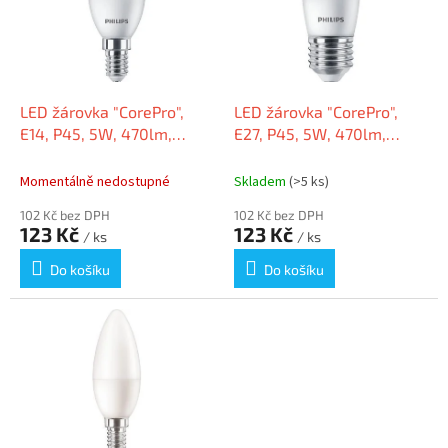
i
r
s
o
p
d
r
u
o
k
d
t
LED žárovka "CorePro",
LED žárovka "CorePro",
u
ů
E14, P45, 5W, 470lm,
E27, P45, 5W, 470lm,
k
2700K, PHILIPS
2700K, PHILIPS
t
Momentálně nedostupné
Skladem
(>5 ks)
ů
102 Kč bez DPH
102 Kč bez DPH
123 Kč
123 Kč
/ ks
/ ks
Do košíku
Do košíku