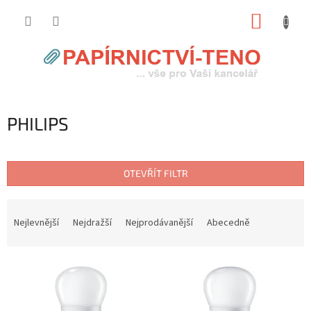
Přejít
NÁKUP
na
obsah
KOŠÍK
PHILIPS
OTEVŘÍT FILTR
Ř
a
Nejlevnější
Nejdražší
Nejprodávanější
Abecedně
z
e
V
n
ý
í
p
p