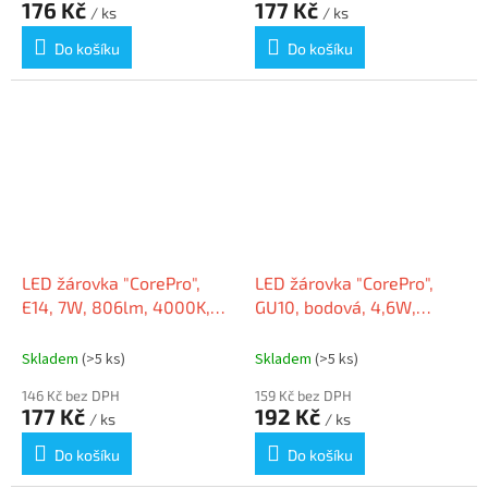
176 Kč
177 Kč
/ ks
/ ks
Do košíku
Do košíku
LED žárovka "CorePro",
LED žárovka "CorePro",
E14, 7W, 806lm, 4000K,
GU10, bodová, 4,6W,
B38, PHILIPS
390lm, 230V, 4000K, 36D,
PHILIPS
Skladem
(>5 ks)
Skladem
(>5 ks)
146 Kč bez DPH
159 Kč bez DPH
177 Kč
192 Kč
/ ks
/ ks
Do košíku
Do košíku