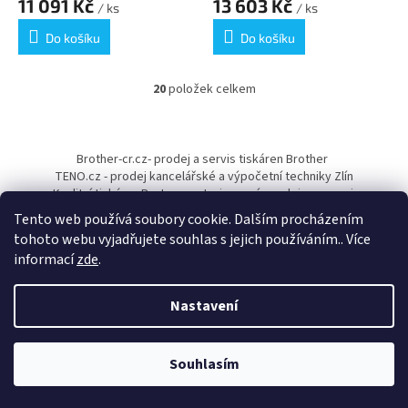
11 091 Kč
13 603 Kč
/ ks
/ ks
Do košíku
Do košíku
20
položek celkem
O
v
l
Z
á
á
Brother-cr.cz- prodej a servis tiskáren Brother
d
p
TENO.cz - prodej kancelářské a výpočetní techniky Zlín
a
a
Kvalitní tiskárny Pantum - autorizovaný prodejce a servis
c
t
í
Tento web používá soubory cookie. Dalším procházením
í
p
tohoto webu vyjadřujete souhlas s jejich používáním.. Více
r
informací
zde
.
v
k
y
Nastavení
Vytvořil Shoptet
v
ý
p
Souhlasím
Copyright 2026
Papírnictví TENO
. Všechna práva vyhrazena.
i
s
u