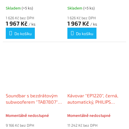
PHILIPS TAH5209WT/00
Bluetooth 5.3, PHILIPS
TAH5209BK/00
Skladem
(>5 ks)
Skladem
(>5 ks)
1 626 Kč bez DPH
1 626 Kč bez DPH
1 967 Kč
1 967 Kč
/ ks
/ ks
Do košíku
Do košíku
Soundbar s bezdrátovým
Kávovar "EP1220", černá,
subwooferem "TAB7807",
automatický, PHILIPS
černá, PHILIPS
PHIEP1220/00
TAB7807/10
Momentálně nedostupné
Momentálně nedostupné
9 166 Kč bez DPH
11 242 Kč bez DPH