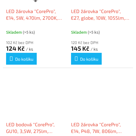
LED žárovka "CorePro",
LED žárovka "CorePro",
E14, 5W, 470lm, 2700K,
E27, globe, 10W, 1055lm,
B35, PHILIPS
230V, 4000K, A60, PHILIPS
Skladem
(>5 ks)
Skladem
(>5 ks)
102 Kč bez DPH
120 Kč bez DPH
124 Kč
145 Kč
/ ks
/ ks
Do košíku
Do košíku
LED bodová "CorePro",
LED žárovka "CorePro",
GU10, 3,5W, 275lm,
E14, P48, 7W, 806lm,