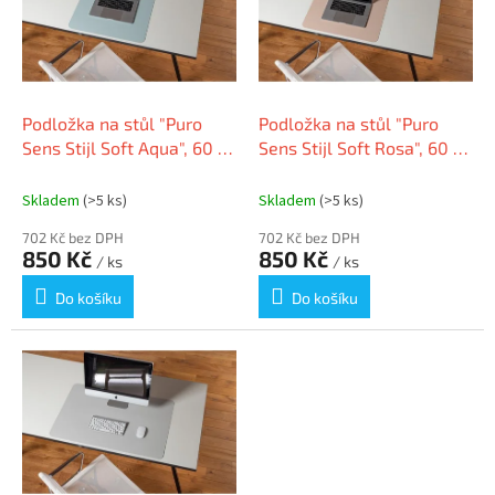
i
r
s
o
p
d
r
u
o
k
d
t
Podložka na stůl "Puro
Podložka na stůl "Puro
u
ů
Sens Stijl Soft Aqua", 60 x
Sens Stijl Soft Rosa", 60 x
k
60 cm, PP, RS OFFICE 05-
60 cm, PP, RS OFFICE 05-
t
6060SA
6060SR
Skladem
(>5 ks)
Skladem
(>5 ks)
ů
702 Kč bez DPH
702 Kč bez DPH
850 Kč
850 Kč
/ ks
/ ks
Do košíku
Do košíku