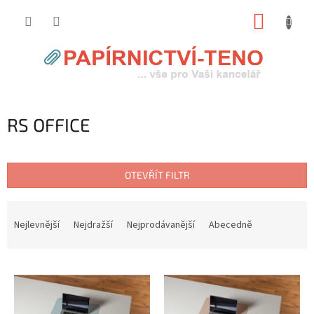
Přejít
NÁKUP
na
obsah
KOŠÍK
RS OFFICE
OTEVŘÍT FILTR
Ř
a
Nejlevnější
Nejdražší
Nejprodávanější
Abecedně
z
e
V
n
ý
í
p
p