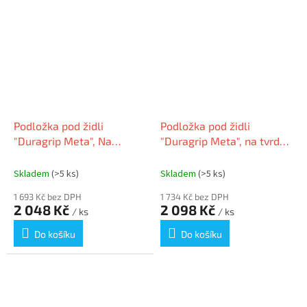
Podložka pod židli
Podložka pod židli
"Duragrip Meta", Na
"Duragrip Meta", na tvrdé
koberec, PET, 150 x 120
podlahové krytiny, PET,
cm, RS OFFICE 17-1500
150 x 120 cm, RS OFFICE
Skladem
(>5 ks)
Skladem
(>5 ks)
18-1500
1 693 Kč bez DPH
1 734 Kč bez DPH
2 048 Kč
2 098 Kč
/ ks
/ ks
Do košíku
Do košíku