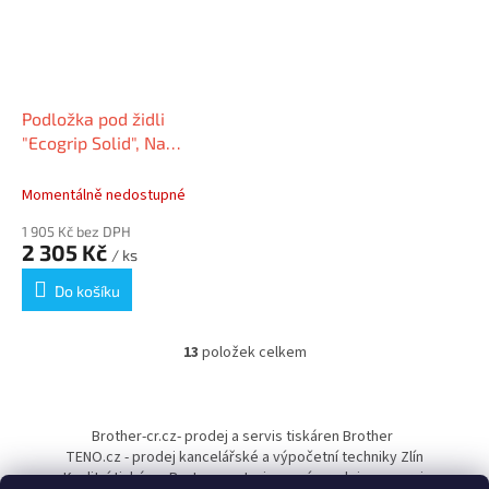
Podložka pod židli
"Ecogrip Solid", Na
koberec, polykarbonát,
130 x 120cm, RS OFFICE
Momentálně nedostupné
43-1300
1 905 Kč bez DPH
2 305 Kč
/ ks
Do košíku
13
položek celkem
O
v
l
Z
á
á
Brother-cr.cz- prodej a servis tiskáren Brother
d
p
TENO.cz - prodej kancelářské a výpočetní techniky Zlín
a
a
Kvalitní tiskárny Pantum - autorizovaný prodejce a servis
c