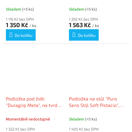
podlahové krytiny, PET, 90
koberec, PET, 110 x 120 cm,
x 120 cm, RS OFFICE 18-
RS OFFICE 17-1100
Skladem
(>5 ks)
Skladem
(>5 ks)
0900
1 116 Kč bez DPH
1 292 Kč bez DPH
1 350 Kč
1 563 Kč
/ ks
/ ks
Do košíku
Do košíku
Podložka pod židli
Podložka na stůl "Puro
"Duragrip Meta", na tvrdé
Sens Stijl Soft Pistacio",
podlahové krytiny, PET, 110
120 x 60 cm, PP, RS OFFICE
x 120 cm, RS OFFICE 18-
05-12060SP
Momentálně nedostupné
Skladem
(>5 ks)
1100
1 322 Kč bez DPH
1 405 Kč bez DPH