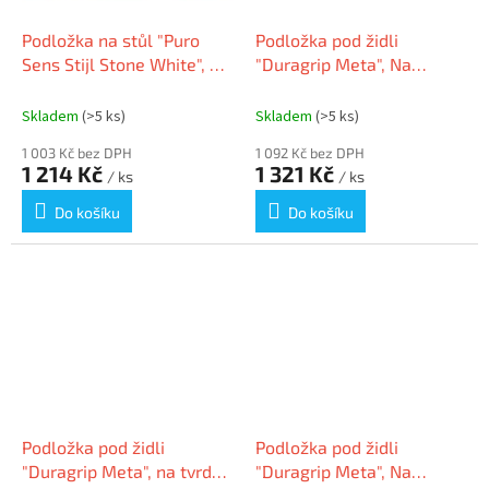
Podložka na stůl "Puro
Podložka pod židli
Sens Stijl Stone White", 90
"Duragrip Meta", Na
x 60 cm, PP, RS OFFICE 05-
koberec, PET, 90 x 120 cm,
9060SW
RS OFFICE 17-0900
Skladem
(>5 ks)
Skladem
(>5 ks)
1 003 Kč bez DPH
1 092 Kč bez DPH
1 214 Kč
1 321 Kč
/ ks
/ ks
Do košíku
Do košíku
Podložka pod židli
Podložka pod židli
"Duragrip Meta", na tvrdé
"Duragrip Meta", Na