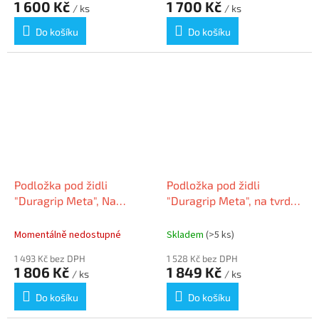
1 600 Kč
1 700 Kč
/ ks
/ ks
Do košíku
Do košíku
Podložka pod židli
Podložka pod židli
"Duragrip Meta", Na
"Duragrip Meta", na tvrdé
koberec, PET, 130 x 120
podlahové krytiny, PET,
cm, RS OFFICE 17-1300
130 x 120 cm, RS OFFICE
Momentálně nedostupné
Skladem
(>5 ks)
18-1300
1 493 Kč bez DPH
1 528 Kč bez DPH
1 806 Kč
1 849 Kč
/ ks
/ ks
Do košíku
Do košíku