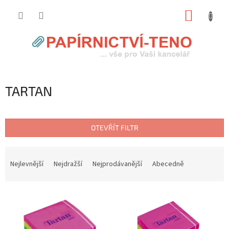
Přejít
NÁKUP
na
obsah
KOŠÍK
TARTAN
OTEVŘÍT FILTR
Ř
a
Nejlevnější
Nejdražší
Nejprodávanější
Abecedně
z
e
V
n
ý
í
p
p