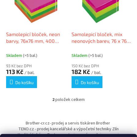
i
r
s
o
p
d
r
u
o
k
d
t
Samolepicí bloček, neon
Samolepicí bloček, mix
u
ů
barvy, 76x76 mm, 400
neonových barev, 76 x 76
k
lístků,TARTAN
mm, 6x 100 listů, TARTAN
t
7100296530/7100200707
Skladem
(>5 bal.)
Skladem
(>5 bal.)
ů
93 Kč bez DPH
150 Kč bez DPH
113 Kč
182 Kč
/ bal.
/ bal.
Do košíku
Do košíku
2
položek celkem
O
v
l
Z
á
á
Brother-cr.cz- prodej a servis tiskáren Brother
d
p
TENO.cz - prodej kancelářské a výpočetní techniky Zlín
a
a
Kvalitní tiskárny Pantum - autorizovaný prodejce a servis