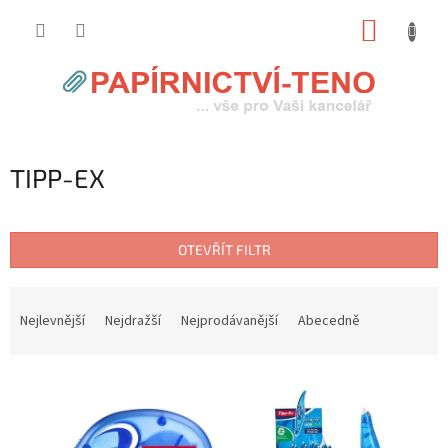
Přejít
NÁKUP
na
obsah
KOŠÍK
TIPP-EX
OTEVŘÍT FILTR
Ř
a
Nejlevnější
Nejdražší
Nejprodávanější
Abecedně
z
e
V
n
ý
í
p
p