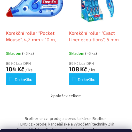
i
r
s
o
p
d
r
u
o
k
d
t
Korekční roller "Pocket
Korekční roller "Exact
u
ů
Mouse", 4,2 mm x 10 m,
Liner ecolutions", 5 mm x 6
k
TIPP-EX 8207892
m, TIPP-EX 8104755
t
Skladem
(>5 ks)
Skladem
(>5 ks)
ů
86 Kč bez DPH
89 Kč bez DPH
104 Kč
108 Kč
/ ks
/ ks
Do košíku
Do košíku
2
položek celkem
O
v
l
Z
á
á
Brother-cr.cz- prodej a servis tiskáren Brother
d
p
TENO.cz - prodej kancelářské a výpočetní techniky Zlín
a
a
Kvalitní tiskárny Pantum - autorizovaný prodejce a servis