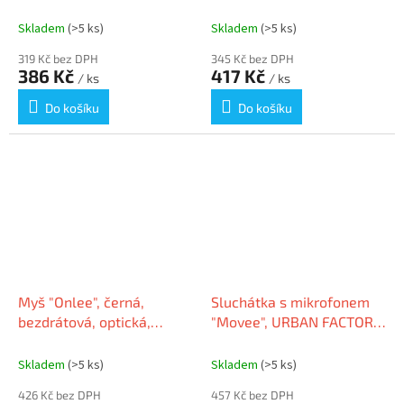
FACTORY TLC06UF-V2
URBAN FACTORY CID90UF
Skladem
(>5 ks)
Skladem
(>5 ks)
319 Kč bez DPH
345 Kč bez DPH
386 Kč
417 Kč
/ ks
/ ks
Do košíku
Do košíku
Myš "Onlee", černá,
Sluchátka s mikrofonem
bezdrátová, optická,
"Movee", URBAN FACTORY
Bluetooth, URBAN
HLP03UF
FACTORY OBM01UF
Skladem
(>5 ks)
Skladem
(>5 ks)
426 Kč bez DPH
457 Kč bez DPH