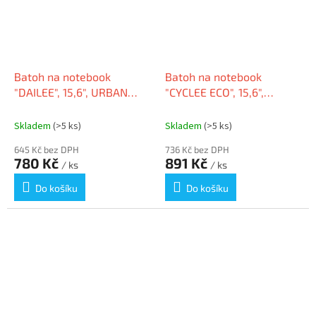
Batoh na notebook
Batoh na notebook
"DAILEE", 15,6", URBAN
"CYCLEE ECO", 15,6",
FACTORY DBC15UF
URBAN FACTORY ECB15UF
Skladem
(>5 ks)
Skladem
(>5 ks)
645 Kč bez DPH
736 Kč bez DPH
780 Kč
891 Kč
/ ks
/ ks
Do košíku
Do košíku