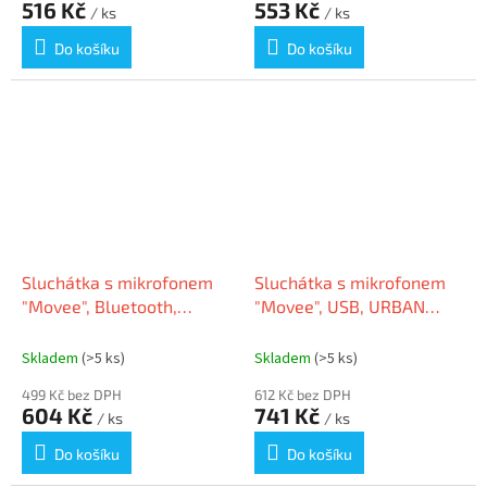
516 Kč
553 Kč
/ ks
/ ks
Do košíku
Do košíku
Sluchátka s mikrofonem
Sluchátka s mikrofonem
"Movee", Bluetooth,
"Movee", USB, URBAN
URBAN FACTORY
FACTORY HBV01UF
MOV03UF
Skladem
(>5 ks)
Skladem
(>5 ks)
499 Kč bez DPH
612 Kč bez DPH
604 Kč
741 Kč
/ ks
/ ks
Do košíku
Do košíku