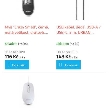
i
r
s
o
p
d
r
u
o
k
d
t
Myš "Crazy Small", černá,
USB kabel, šedá, USB-A /
u
ů
malá velikost, drátová,
USB-C, 2 m, URBAN
k
optická, USB, URBAN
FACTORY CID74UF
t
FACTORY BDM02UF
Skladem
(>5 ks)
Skladem
(>5 ks)
ů
96 Kč bez DPH
118 Kč bez DPH
116 Kč
143 Kč
/ ks
/ ks
Do košíku
Do košíku