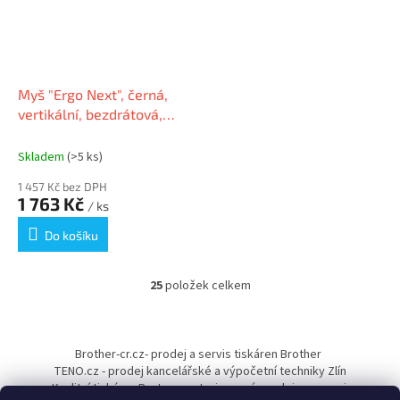
Myš "Ergo Next", černá,
vertikální, bezdrátová,
optická, USB, URBAN
FACTORY EMR20UF-N
Skladem
(>5 ks)
1 457 Kč bez DPH
1 763 Kč
/ ks
Do košíku
25
položek celkem
O
v
l
Z
á
á
Brother-cr.cz- prodej a servis tiskáren Brother
d
p
TENO.cz - prodej kancelářské a výpočetní techniky Zlín
a
a
Kvalitní tiskárny Pantum - autorizovaný prodejce a servis
c