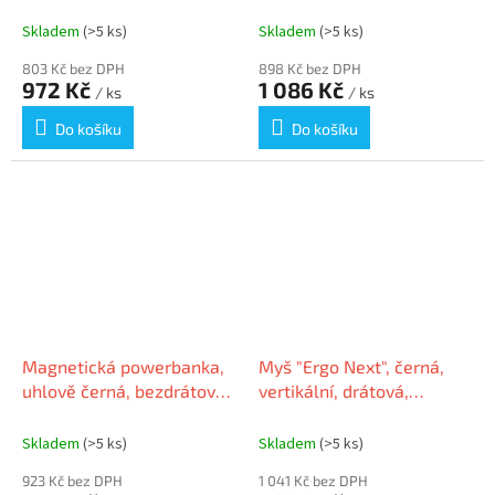
15,6", URBAN FACTORY
15,6", URBAN FACTORY
ECB25UF
ELB15UF
Skladem
(>5 ks)
Skladem
(>5 ks)
803 Kč bez DPH
898 Kč bez DPH
972 Kč
1 086 Kč
/ ks
/ ks
Do košíku
Do košíku
Magnetická powerbanka,
Myš "Ergo Next", černá,
uhlově černá, bezdrátová,
vertikální, drátová,
10K mAh, URBAN FACTORY
optická, USB, URBAN
MWP10UF
FACTORY EMR01UF-N
Skladem
(>5 ks)
Skladem
(>5 ks)
923 Kč bez DPH
1 041 Kč bez DPH