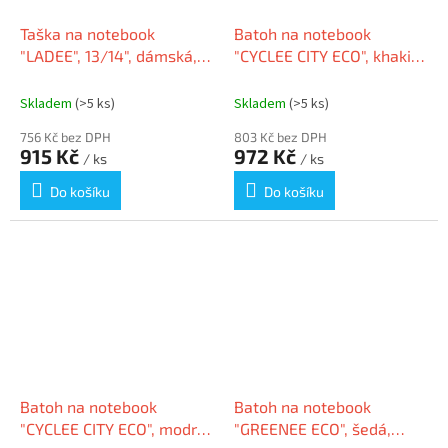
Taška na notebook
Batoh na notebook
"LADEE", 13/14", dámská,
"CYCLEE CITY ECO", khaki,
URBAN FACTORY LWB14UF
15,6", URBAN FACTORY
ECB35UF
Skladem
(>5 ks)
Skladem
(>5 ks)
756 Kč bez DPH
803 Kč bez DPH
915 Kč
972 Kč
/ ks
/ ks
Do košíku
Do košíku
Batoh na notebook
Batoh na notebook
"CYCLEE CITY ECO", modrá,
"GREENEE ECO", šedá,