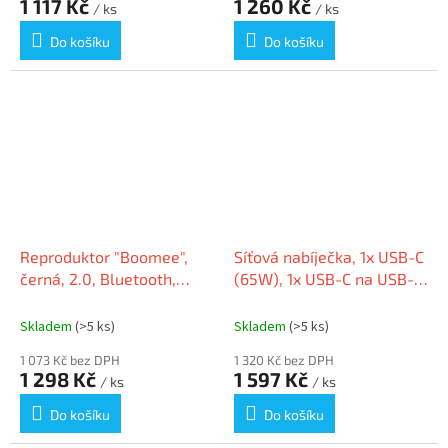
1 117 Kč
1 260 Kč
/ ks
/ ks
Do košíku
Do košíku
Reproduktor "Boomee",
Síťová nabíječka, 1x USB-C
černá, 2.0, Bluetooth,
(65W), 1x USB-C na USB-C,
URBAN FACTORY BTS10UF
URBAN FACTORY GSC65UF
Skladem
(>5 ks)
Skladem
(>5 ks)
1 073 Kč bez DPH
1 320 Kč bez DPH
1 298 Kč
1 597 Kč
/ ks
/ ks
Do košíku
Do košíku