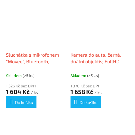
Sluchátka s mikrofonem
Kamera do auta, černá,
"Movee", Bluetooth,
duální objektiv, FullHD
URBAN FACTORY
1080p, URBAN FACTORY
HBV50UF-V2
DAS15UF
Skladem
(>5 ks)
Skladem
(>5 ks)
1 326 Kč bez DPH
1 370 Kč bez DPH
1 604 Kč
1 658 Kč
/ ks
/ ks
Do košíku
Do košíku