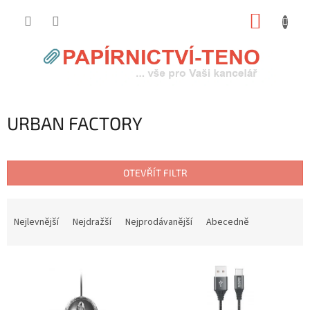
Přejít
NÁKUP
na
obsah
KOŠÍK
URBAN FACTORY
OTEVŘÍT FILTR
Ř
a
Nejlevnější
Nejdražší
Nejprodávanější
Abecedně
z
e
V
n
ý
í
p
p