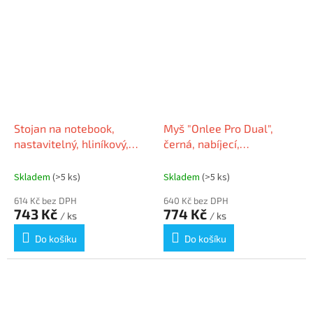
Stojan na notebook,
Myš "Onlee Pro Dual",
nastavitelný, hliníkový,
černá, nabíjecí,
URBAN FACTORY AST01UF
bezdrátová, optická,
USB+BT, URBAN FACTORY
Skladem
(>5 ks)
Skladem
(>5 ks)
BTM10UF
614 Kč bez DPH
640 Kč bez DPH
743 Kč
774 Kč
/ ks
/ ks
Do košíku
Do košíku