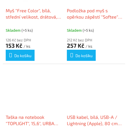
Myš "Free Color", bílá,
Podložka pod myš s
střední velikost, drátová,
opěrkou zápěstí "Softee",
optická, USB, URBAN
černá, gelová, URBAN
FACTORY CMW02UF
FACTORY TSE15UF
Skladem
(>5 ks)
Skladem
(>5 ks)
126 Kč bez DPH
212 Kč bez DPH
153 Kč
257 Kč
/ ks
/ ks
Do košíku
Do košíku
Taška na notebook
USB kabel, bílá, USB-A /
"TOPLIGHT", 15,6", URBAN
Lightning (Apple), 80 cm,