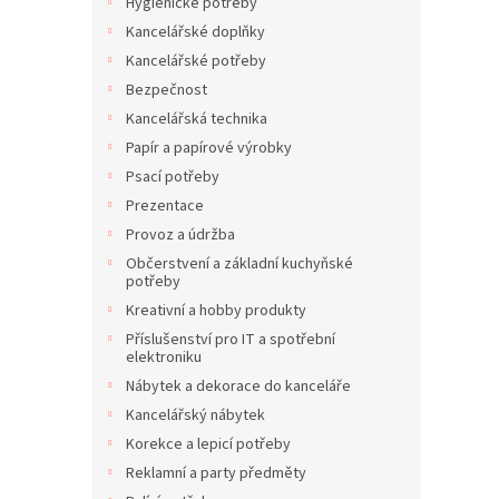
í
Hygienické potřeby
p
Kancelářské doplňky
a
Kancelářské potřeby
n
Bezpečnost
e
Kancelářská technika
l
Papír a papírové výrobky
Psací potřeby
Prezentace
Provoz a údržba
Občerstvení a základní kuchyňské
potřeby
Kreativní a hobby produkty
Příslušenství pro IT a spotřební
elektroniku
Nábytek a dekorace do kanceláře
Kancelářský nábytek
Korekce a lepicí potřeby
Reklamní a party předměty