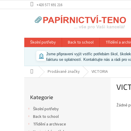
Přejít
+420 577 691 216
na
obsah
Školní potřeby
Back to school
Třídění a arch
Jsme připraveni vyjít vstříc potřebám škol, škol
fakturu se splatností. Kontaktujte nás a rádi pro 
Domů
Prodávané značky
VICTORIA
P
VIC
o
Přeskočit
s
Kategorie
kategorie
t
Žádné p
r
Školní potřeby
a
Back to school
n
Třídění a archivace
n