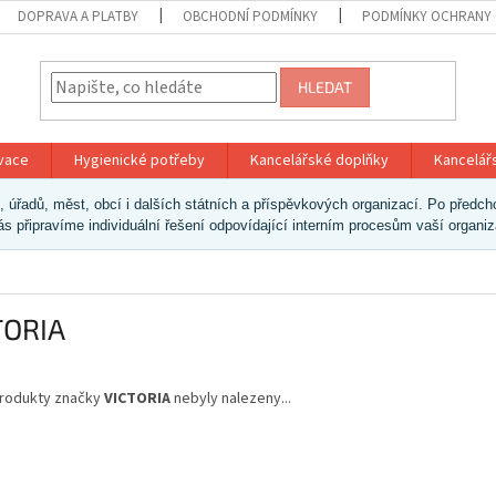
DOPRAVA A PLATBY
OBCHODNÍ PODMÍNKY
PODMÍNKY OCHRANY 
HLEDAT
ivace
Hygienické potřeby
Kancelářské doplňky
Kancelář
ek, úřadů, měst, obcí i dalších státních a příspěvkových organizací. Po pře
vás připravíme individuální řešení odpovídající interním procesům vaší organi
TORIA
rodukty značky
VICTORIA
nebyly nalezeny...