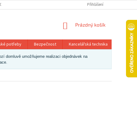
OSOBNÍCH ÚDAJŮ
Přihlášení
NÁKUPNÍ
Prázdný košík
KOŠÍK
ské potřeby
Bezpečnost
Kancelářská technika
Papír a 
dchozí domluvě umožňujeme realizaci objednávek na
zace.