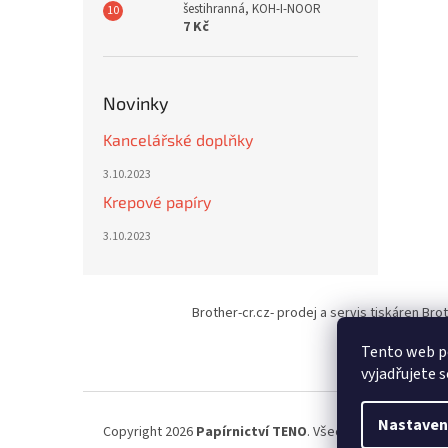
šestihranná, KOH-I-NOOR
7 Kč
Novinky
Kancelářské doplňky
3.10.2023
Krepové papíry
3.10.2023
Z
á
Brother-cr.cz- prodej a servis tiskáren Bro
p
a
Tento web p
t
vyjadřujete s
í
Nastaven
Copyright 2026
Papírnictví TENO
. Všechna práva vyhraz