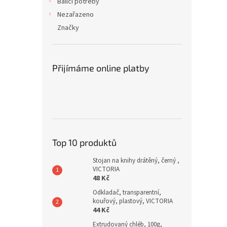
Balící potřeby
Nezařazeno
Značky
Přijímáme online platby
Top 10 produktů
Stojan na knihy drátěný, černý ,
VICTORIA
48 Kč
Odkladač, transparentní,
kouřový, plastový, VICTORIA
44 Kč
Extrudovaný chléb, 100g,