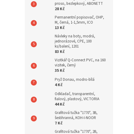
proso, bezlepkový, ABONETT
28 Kč
Permanentní popisovač, OHP,
M, černá, 1-1,5mm, ICO
13 Kč
Návleky na boty, modrá,
jednorázové, CPE, 100
ks/balení, 1201
83 Kč
Vizitkář Q-Connect PVC, na 160
vizitek, černý
35 Kč
Pryž Donau, modro-bílá
4 Kč
Odkladač, transparentní,
fialový, plastový, VICTORIA
44 Kč
Grafitová tužka "1770", 3B,
šestihranná, KOH-I-NOOR
7 Kč
Grafitová tužka "1770", 2B,