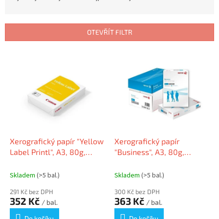
z
e
n
OTEVŘÍT FILTR
í
p
V
r
ý
o
p
d
i
u
s
k
p
t
r
ů
o
d
Xerografický papír "Yellow
Xerografický papír
u
Label Printl", A3, 80g,
"Business", A3, 80g,
k
CANON
XEROX
t
Skladem
(>5 bal.)
Skladem
(>5 bal.)
ů
291 Kč bez DPH
300 Kč bez DPH
352 Kč
363 Kč
/ bal.
/ bal.
Do košíku
Do košíku