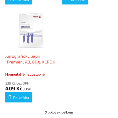
Xerografický papír
"Premier", A3, 80g, XEROX
Momentálně nedostupné
338 Kč bez DPH
409 Kč
/ bal.
Do košíku
3
položek celkem
O