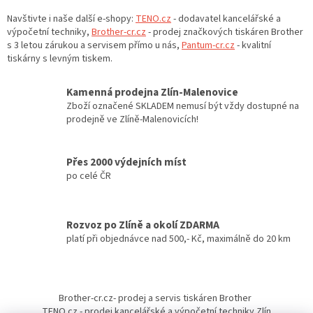
v
l
Navštivte i naše další e-shopy:
TENO.cz
- dodavatel kancelářské a
á
výpočetní techniky,
Brother-cr.cz
- prodej značkových tiskáren Brother
d
s 3 letou zárukou a servisem přímo u nás,
Pantum-cr.cz
- kvalitní
a
tiskárny s levným tiskem.
c
í
Kamenná prodejna Zlín-Malenovice
p
Zboží označené SKLADEM nemusí být vždy dostupné na
r
prodejně ve Zlíně-Malenovicích!
v
k
y
Přes 2000 výdejních míst
v
po celé ČR
ý
p
i
s
Rozvoz po Zlíně a okolí ZDARMA
u
platí při objednávce nad 500,- Kč, maximálně do 20 km
Z
á
Brother-cr.cz- prodej a servis tiskáren Brother
p
TENO.cz - prodej kancelářské a výpočetní techniky Zlín