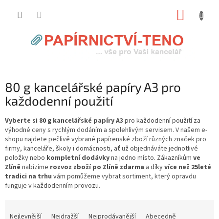
Přejít
NÁKUP
na
obsah
KOŠÍK
80 g kancelářské papíry A3 pro
každodenní použití
Vyberte si 80 g kancelářské papíry A3
pro každodenní použití za
výhodné ceny s rychlým dodáním a spolehlivým servisem. V našem e-
shopu najdete pečlivě vybrané papírenské zboží různých značek pro
firmy, kanceláře, školy i domácnosti, ať už objednáváte jednotlivé
položky nebo
kompletní dodávky
na jedno místo. Zákazníkům
ve
Zlíně
nabízíme
rozvoz zboží po Zlíně zdarma
a díky
více než 25leté
tradici na trhu
vám pomůžeme vybrat sortiment, který opravdu
funguje v každodenním provozu.
Ř
a
Nejlevnější
Nejdražší
Nejprodávanější
Abecedně