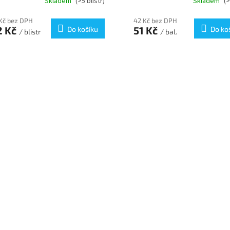
Skladem
(>5 blistr)
Skladem
(>
Kč bez DPH
42 Kč bez DPH
2 Kč
51 Kč
Do košíku
Do ko
/ blistr
/ bal.