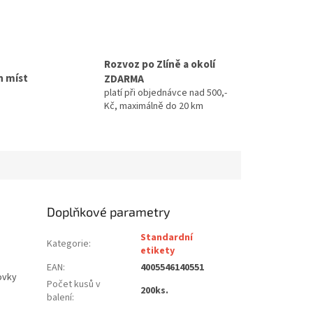
Rozvoz po Zlíně a okolí
h míst
ZDARMA
platí při objednávce nad 500,-
Kč, maximálně do 20 km
Doplňkové parametry
Standardní
Kategorie
:
etikety
EAN
:
4005546140551
ovky
Počet kusů v
200ks.
balení
: