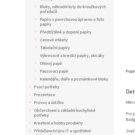
Bloky, náhradní listy do kroužkových
pořadačů
Papíry s povrchovou úpravou a foto
papíry
Předtištěné a dopisní papíry
Cenové etikety
Tabelační papíry
Výkresové a kreslící papíry, skicáky
Uhlový papír
Popi
Pauzovací papír
Kalendáře, diáře a poznámkové bloky
Psací potřeby
Det
Prezentace
Mikr
Provoz a údržba
Občerstvení a základní kuchyňské
Pro p
potřeby
Badg
Kreativní a hobby produkty
Znač
Příslušenství pro IT a spotřební