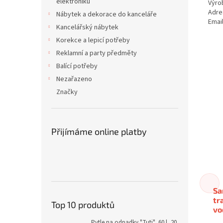
elektroniku
Výro
Adre
Nábytek a dekorace do kanceláře
Emai
Kancelářský nábytek
Korekce a lepicí potřeby
Reklamní a party předměty
Balící potřeby
Nezařazeno
Značky
Přijímáme online platby
Sa
tr
Top 10 produktů
vo
Pytle na odpadky "Tuti", 60 l, 20