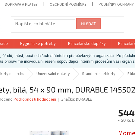
DOPRAVA A PLATBY
OBCHODNÍ PODMÍNKY
PODMÍNKY OCHRANY 
HLEDAT
ivace
Hygienické potřeby
Kancelářské doplňky
Kancelář
ek, úřadů, měst, obcí i dalších státních a příspěvkových organizací. Po pře
vás připravíme individuální řešení odpovídající interním procesům vaší organi
ikety na archu
Universální etikety
Standardní etikety
Etik
ety, bílá, 54 x 90 mm, DURABLE 14550
né
noceno
Podrobnosti hodnocení
Značka:
DURABLE
ní
544
u
450 Kč b
Měrná
Momen
cena: