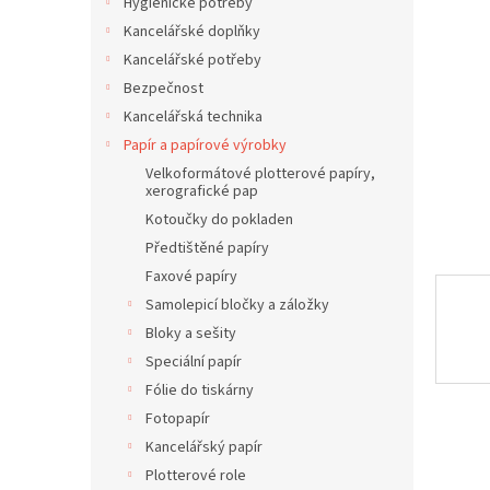
í
Hygienické potřeby
hvězdič
p
Kancelářské doplňky
a
Kancelářské potřeby
n
Bezpečnost
e
Kancelářská technika
l
Papír a papírové výrobky
Velkoformátové plotterové papíry,
xerografické pap
Kotoučky do pokladen
Předtištěné papíry
Faxové papíry
Samolepicí bločky a záložky
Bloky a sešity
Speciální papír
Fólie do tiskárny
Fotopapír
Kancelářský papír
Plotterové role