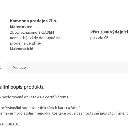
Kamenná prodejna Zlín-
Malenovice
Přes 2000 výdejníc
Zboží označené SKLADEM
po celé ČR
nemusí být vždy dostupné na
prodejně ve Zlíně-
Malenovicích!
s
Diskuze
ailní popis produktu
o perforovaná etiketa A4 s certifikátem PEFC
rofesionální popis identifikačních karet a štítků
emaker® pro stolní jmenovky, lze také použít samostatně jako stolní jmen
ka: DURABLE