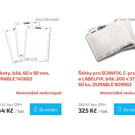
Kód:
DB145602
Kód:
DB8
ikety, bílá, 60 x 90 mm,
Štítky pro SCANFIX, C-pro
RABLE 145602
a LABELFIX, bílá, 200 x 3
60 ks, DURABLE 809902
Momentálně nedostupné
Momentálně nedos
 Kč bez DPH
269 Kč bez DPH
44 Kč
325 Kč
Do košíku
Do ko
/ bal.
/ bal.