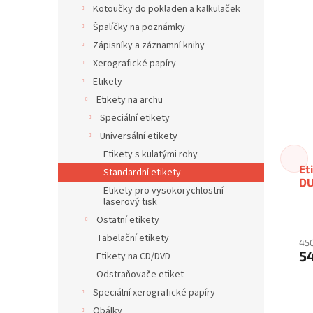
Kotoučky do pokladen a kalkulaček
Špalíčky na poznámky
Zápisníky a záznamní knihy
Xerografické papíry
Etikety
Etikety na archu
Speciální etikety
Universální etikety
Etikety s kulatými rohy
Et
Standardní etikety
DU
Etikety pro vysokorychlostní
laserový tisk
Ostatní etikety
Tabelační etikety
450
5
Etikety na CD/DVD
Odstraňovače etiket
Speciální xerografické papíry
Obálky