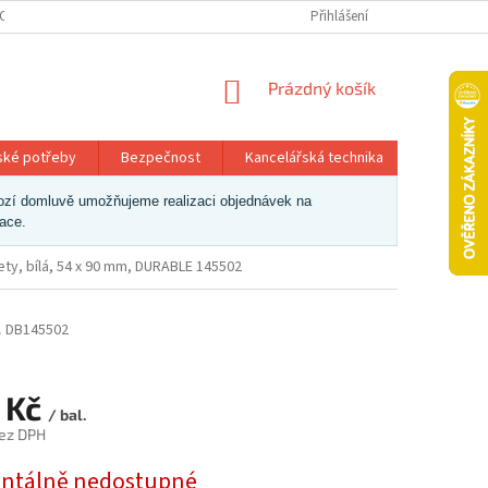
OSOBNÍCH ÚDAJŮ
Přihlášení
NÁKUPNÍ
Prázdný košík
KOŠÍK
ské potřeby
Bezpečnost
Kancelářská technika
Papír a 
dchozí domluvě umožňujeme realizaci objednávek na
zace.
ety, bílá, 54 x 90 mm, DURABLE 145502
2
DB145502
 Kč
/ bal.
ez DPH
tálně nedostupné