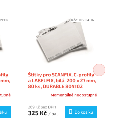
09902
Kód:
DB804102
fily
Štítky pro SCANFIX, C-profily
Štítky pro
7 mm,
a LABELFIX, bílá, 200 x 27 mm,
a LABELFIX
80 ks, DURABLE 804102
100 ks, D
tupné
Momentálně nedostupné
269 Kč bez DPH
268 Kč bez 
325 Kč
324 Kč
šíku
Do košíku
/ bal.
/