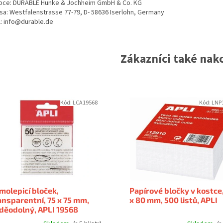
bce: DURABLE Hunke & Jochheim GmbH & Co. KG
sa: Westfalenstrasse 77-79, D- 58636 Iserlohn, Germany
l: info@durable.de
Zákazníci také nako
Kód:
LCA19568
Kód:
LNP
molepicí bloček,
Papírové bločky v kostce
ansparentní, 75 x 75 mm,
x 80 mm, 500 listů, APLI
děodolný, APLI 19568