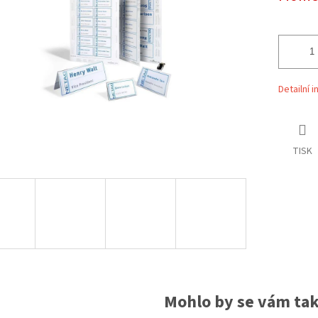
ek.
Detailní 
TISK
Mohlo by se vám také