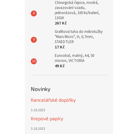
Chirurgická čepice, modrá,
zavazování vzadu,
jednorázová, 100 ks/balení,
1101K
267 Kč
Grafitová tuha do mikrotužky
"Mars Micro", H, 0,7mm,
STAEDTLER
17 Kč
Euroobal, matný, A4, 50
micron, VICTORIA
49 Kč
Novinky
Kancelářské doplňky
3.10.2023
Krepové papíry
3.10.2023