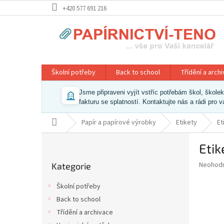
Přejít
+420 577 691 216
na
obsah
Školní potřeby
Back to school
Třídění a arch
Jsme připraveni vyjít vstříc potřebám škol, škol
fakturu se splatností. Kontaktujte nás a rádi pro 
Domů
Papír a papírové výrobky
Etikety
Et
P
Etik
o
Přeskočit
s
Průměr
Neohod
Kategorie
kategorie
t
hodnoce
r
produkt
Školní potřeby
a
je
Back to school
0,0
n
z
Třídění a archivace
n
5