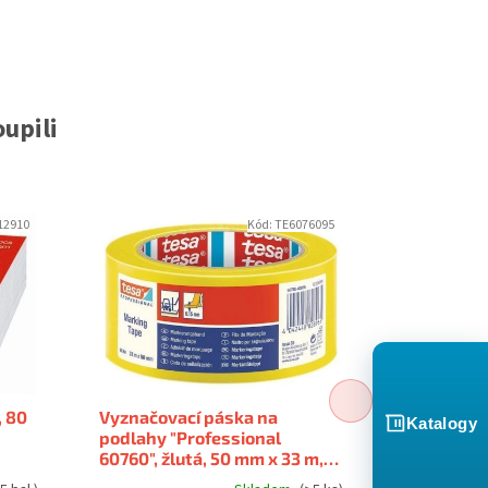
upili
12910
Kód:
TE6076095
, 80
Vyznačovací páska na
Etiketa, I
Katalogy
podlahy "Professional
dvouřadé,
60760", žlutá, 50 mm x 33 m,
VICTORIA
TESA