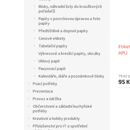
Bloky, náhradní listy do kroužkových
pořadačů
Papíry s povrchovou úpravou a foto
papíry
Předtištěné a dopisní papíry
Cenové etikety
Tabelační papíry
Etike
APLI
Výkresové a kreslící papíry, skicáky
Uhlový papír
Pauzovací papír
Kalendáře, diáře a poznámkové bloky
79 Kč 
95 
Psací potřeby
Prezentace
Provoz a údržba
Občerstvení a základní kuchyňské
potřeby
Kreativní a hobby produkty
Příslušenství pro IT a spotřební