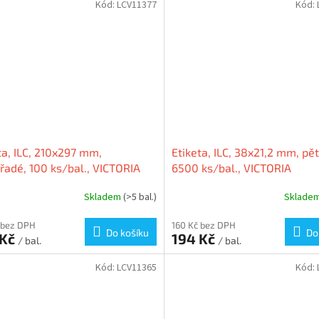
Kód:
LCV11377
Kód:
ta, ILC, 210x297 mm,
Etiketa, ILC, 38x21,2 mm, pět
řadé, 100 ks/bal., VICTORIA
6500 ks/bal., VICTORIA
Skladem
(>5 bal.)
Sklade
 bez DPH
160 Kč bez DPH
Do košíku
Do
 Kč
194 Kč
/ bal.
/ bal.
Kód:
LCV11365
Kód: