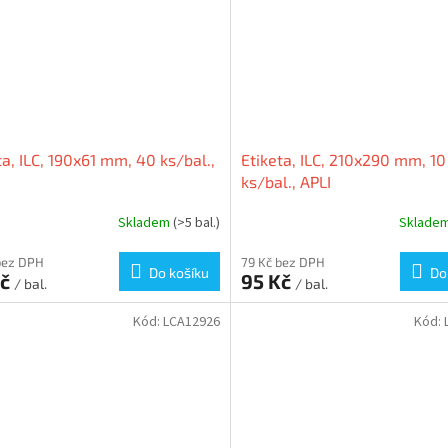
ta, ILC, 190x61 mm, 40 ks/bal.,
Etiketa, ILC, 210x290 mm, 10
ks/bal., APLI
Skladem
(>5 bal.)
Sklade
bez DPH
79 Kč bez DPH
Do košíku
Do
Kč
95 Kč
/ bal.
/ bal.
Kód:
LCA12926
Kód: