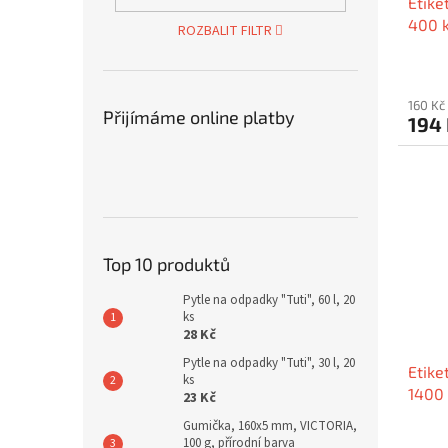
Etike
400 k
ROZBALIT FILTR
160 Kč
Přijímáme online platby
194
Top 10 produktů
Pytle na odpadky "Tuti", 60 l, 20
ks
28 Kč
Pytle na odpadky "Tuti", 30 l, 20
Etike
ks
1400 
23 Kč
Gumička, 160x5 mm, VICTORIA,
100 g, přírodní barva