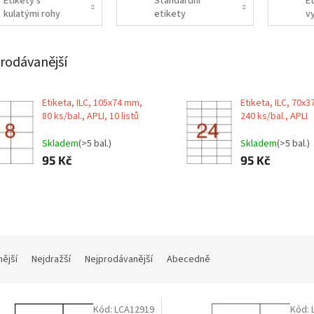
Etikety s
Standardní
E
kulatými rohy
etikety
v
la
rodávanější
Etiketa, ILC, 105x74 mm,
Etiketa, ILC, 70x
80 ks/bal., APLI, 10 listů
240 ks/bal., APLI
Skladem
(>5 bal.)
Skladem
(>5 bal.)
95 Kč
95 Kč
nější
Nejdražší
Nejprodávanější
Abecedně
Kód:
LCA12919
Kód: