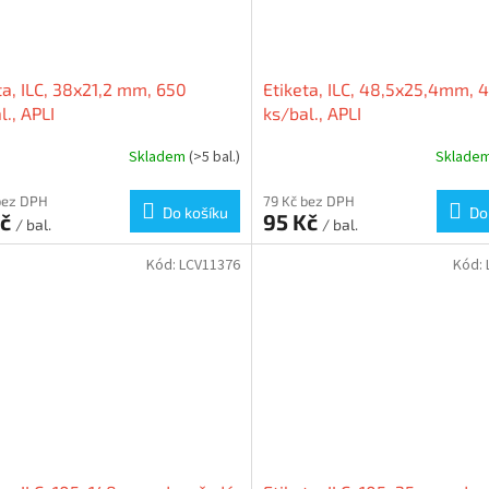
ta, ILC, 38x21,2 mm, 650
Etiketa, ILC, 48,5x25,4mm, 
l., APLI
ks/bal., APLI
Skladem
(>5 bal.)
Sklade
bez DPH
79 Kč bez DPH
Do košíku
Do
Kč
95 Kč
/ bal.
/ bal.
Kód:
LCV11376
Kód: