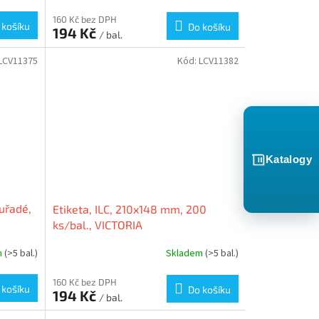
160 Kč bez DPH
 košíku
Do košíku
194 Kč
/ bal.
LCV11375
Kód:
LCV11382
Katalogy
uřadé,
Etiketa, ILC, 210x148 mm, 200
ks/bal., VICTORIA
m
(>5 bal.)
Skladem
(>5 bal.)
160 Kč bez DPH
 košíku
Do košíku
194 Kč
/ bal.