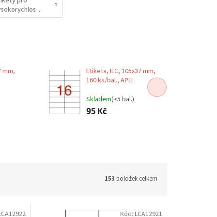
tikety pro
ysokorychlostní
serový tisk
37 mm,
Etiketa, ILC, 105x37 mm,
160 ks/bal., APLI
Skladem
(>5 bal.)
95 Kč
153
položek celkem
LCA12922
Kód:
LCA12921