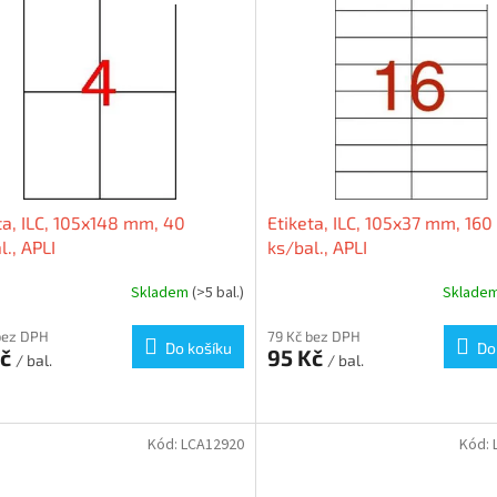
ta, ILC, 105x148 mm, 40
Etiketa, ILC, 105x37 mm, 160
l., APLI
ks/bal., APLI
Skladem
(>5 bal.)
Sklade
bez DPH
79 Kč bez DPH
Do košíku
Do
Kč
95 Kč
/ bal.
/ bal.
Kód:
LCA12920
Kód: