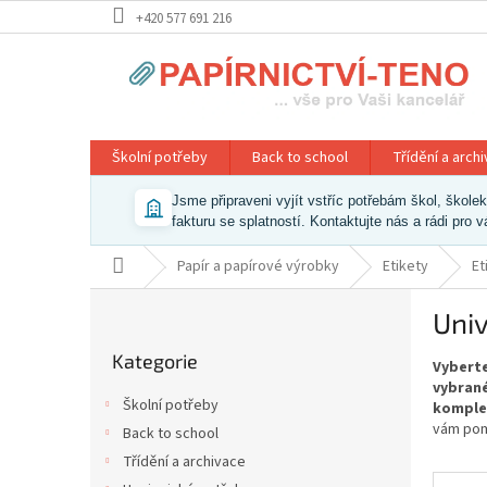
Přejít
+420 577 691 216
na
obsah
Školní potřeby
Back to school
Třídění a arch
Jsme připraveni vyjít vstříc potřebám škol, škol
fakturu se splatností. Kontaktujte nás a rádi pro 
Domů
Papír a papírové výrobky
Etikety
Et
P
Univ
o
Přeskočit
s
Kategorie
kategorie
Vyberte
t
vybrané
r
Školní potřeby
komple
a
vám pom
Back to school
n
Třídění a archivace
n