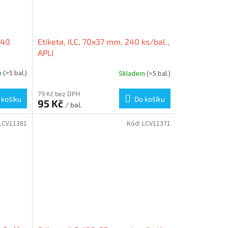
440
Etiketa, ILC, 70x37 mm, 240 ks/bal.,
APLI
m
(>5 bal.)
Skladem
(>5 bal.)
79 Kč bez DPH
 košíku
Do košíku
95 Kč
/ bal.
LCV11381
Kód:
LCV11371