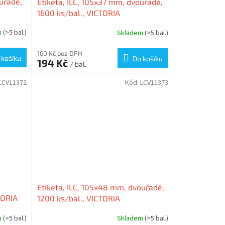
uřadé,
Etiketa, ILC, 105x37 mm, dvouřadé,
1600 ks/bal., VICTORIA
m
(>5 bal.)
Skladem
(>5 bal.)
160 Kč bez DPH
 košíku
Do košíku
194 Kč
/ bal.
LCV11372
Kód:
LCV11373
Etiketa, ILC, 105x48 mm, dvouřadé,
TORIA
1200 ks/bal., VICTORIA
m
(>5 bal.)
Skladem
(>5 bal.)