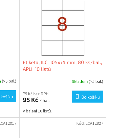
Etiketa, ILC, 105x74 mm, 80 ks/bal.,
APLI, 10 listů
m
(>5 bal.)
Skladem
(>5 bal.)
79 Kč bez DPH
 košíku
Do košíku
95 Kč
/ bal.
V balení 10 listů.
LCA12917
Kód:
LCA12927