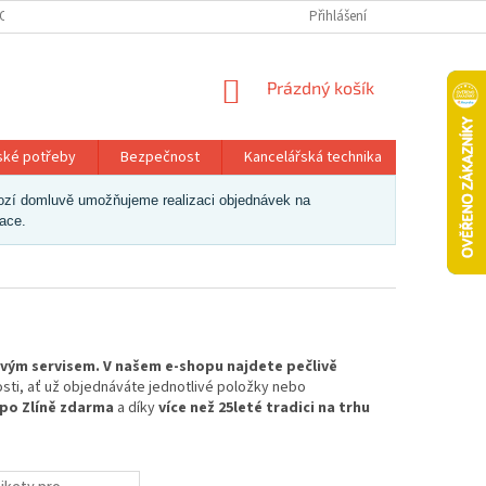
OSOBNÍCH ÚDAJŮ
Přihlášení
NÁKUPNÍ
Prázdný košík
KOŠÍK
ské potřeby
Bezpečnost
Kancelářská technika
Papír a 
dchozí domluvě umožňujeme realizaci objednávek na
zace.
livým servisem. V našem e-shopu najdete pečlivě
osti, ať už objednáváte jednotlivé položky nebo
 po Zlíně zdarma
a díky
více než 25leté tradici na trhu