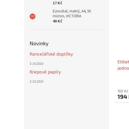
17 Kč
Euroobal, matný, A4, 50
micron, VICTORIA
49 Kč
Novinky
Kancelářské doplňky
Etike
3.10.2023
jedno
Krepové papíry
3.10.2023
160 Kč
194