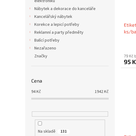
elektroniku
Nábytek a dekorace do kanceláře
Kancelářský nábytek
Korekce a lepicí potřeby
Etike
ks/ba
Reklamní a party předměty
Balící potřeby
Nezařazeno
Značky
79 Kč 
95 
Cena
94
Kč
1942
Kč
Na skladě
131