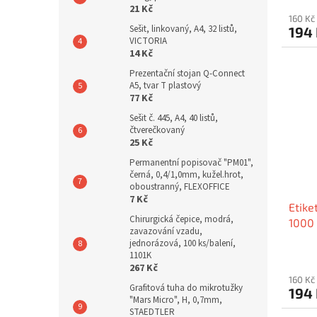
21 Kč
160 Kč
Sešit, linkovaný, A4, 32 listů,
194
VICTORIA
14 Kč
Prezentační stojan Q-Connect
A5, tvar T plastový
77 Kč
Sešit č. 445, A4, 40 listů,
čtverečkovaný
25 Kč
Permanentní popisovač "PM01",
černá, 0,4/1,0mm, kužel.hrot,
oboustranný, FLEXOFFICE
7 Kč
Etike
Chirurgická čepice, modrá,
1000 
zavazování vzadu,
jednorázová, 100 ks/balení,
1101K
267 Kč
160 Kč
Grafitová tuha do mikrotužky
194
"Mars Micro", H, 0,7mm,
STAEDTLER