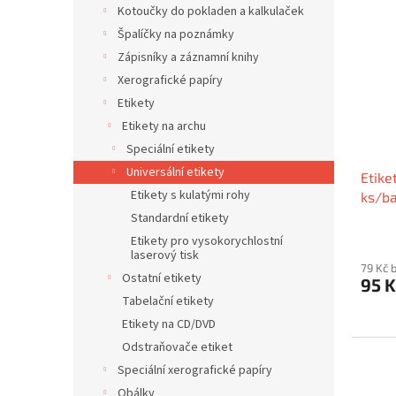
ý
í
Kotoučky do pokladen a kalkulaček
p
p
Špalíčky na poznámky
i
r
Zápisníky a záznamní knihy
s
o
Xerografické papíry
p
d
r
u
Etikety
o
k
Etikety na archu
d
t
Speciální etikety
u
ů
Universální etikety
Etike
k
Etikety s kulatými rohy
ks/ba
t
ů
Standardní etikety
Etikety pro vysokorychlostní
laserový tisk
79 Kč 
Ostatní etikety
95 
Tabelační etikety
Etikety na CD/DVD
Odstraňovače etiket
Speciální xerografické papíry
Obálky