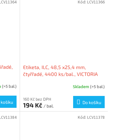
LCV11364
Kód:
LCV11366
iřadé,
Etiketa, ILC, 48,5 x25,4 mm,
čtyřřadé, 4400 ks/bal., VICTORIA
m
(>5 bal.)
Skladem
(>5 bal.)
160 Kč bez DPH
 košíku
Do košíku
194 Kč
/ bal.
LCV11384
Kód:
LCV11378