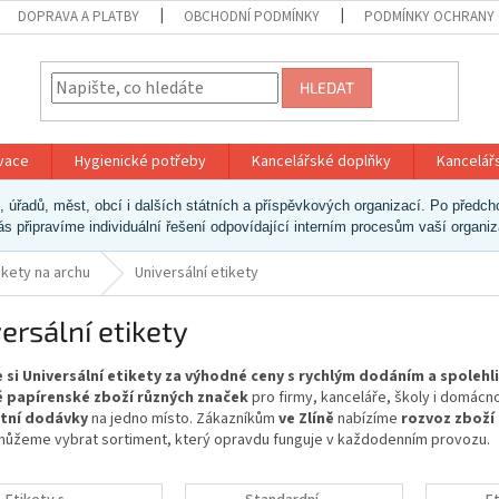
DOPRAVA A PLATBY
OBCHODNÍ PODMÍNKY
PODMÍNKY OCHRANY 
HLEDAT
ivace
Hygienické potřeby
Kancelářské doplňky
Kancelář
ek, úřadů, měst, obcí i dalších státních a příspěvkových organizací. Po pře
vás připravíme individuální řešení odpovídající interním procesům vaší organi
ikety na archu
Universální etikety
ersální etikety
 si Universální etikety za výhodné ceny s rychlým dodáním a spoleh
 papírenské zboží různých značek
pro firmy, kanceláře, školy i domácn
tní dodávky
na jedno místo. Zákazníkům
ve Zlíně
nabízíme
rozvoz zboží
ůžeme vybrat sortiment, který opravdu funguje v každodenním provozu.