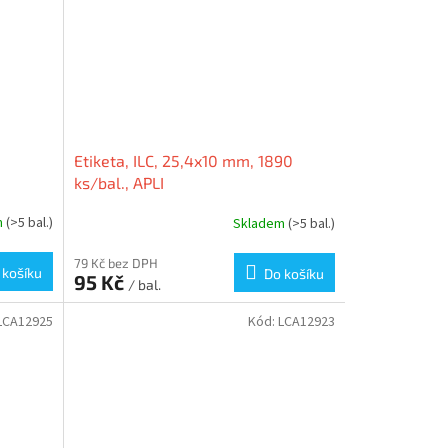
Etiketa, ILC, 25,4x10 mm, 1890
ks/bal., APLI
m
(>5 bal.)
Skladem
(>5 bal.)
79 Kč bez DPH
 košíku
Do košíku
95 Kč
/ bal.
LCA12925
Kód:
LCA12923