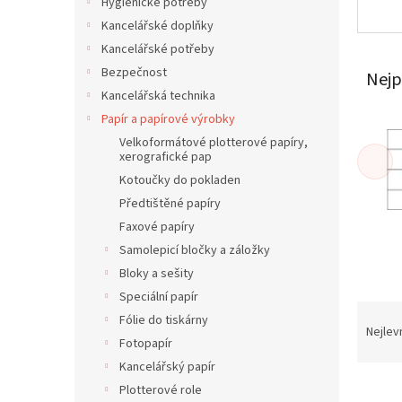
í
Hygienické potřeby
p
Kancelářské doplňky
a
Kancelářské potřeby
n
Bezpečnost
Nejp
e
Kancelářská technika
l
Papír a papírové výrobky
Velkoformátové plotterové papíry,
xerografické pap
Kotoučky do pokladen
Předtištěné papíry
Faxové papíry
Samolepicí bločky a záložky
Bloky a sešity
Speciální papír
Ř
Fólie do tiskárny
a
Nejlev
Fotopapír
z
Kancelářský papír
e
V
n
Plotterové role