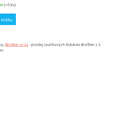
em
(>5 ks)
 košíku
ky,
Brother-cr.cz
- prodej značkových tiskáren Brother s 3
em.