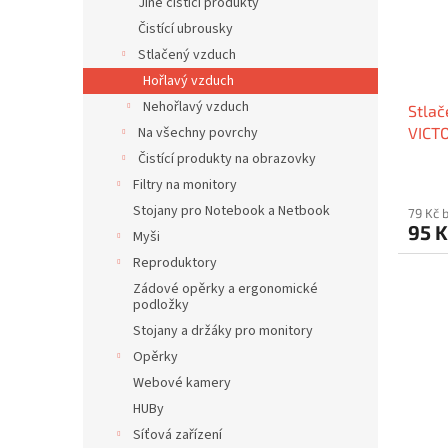
p
Jiné čistící produkty
d
r
u
Čistící ubrousky
o
k
Stlačený vzduch
d
t
Hořlavý vzduch
u
ů
Nehořlavý vzduch
Stlač
k
Na všechny povrchy
VICT
t
ů
Čistící produkty na obrazovky
Filtry na monitory
Stojany pro Notebook a Netbook
79 Kč 
95 
Myši
Reproduktory
Zádové opěrky a ergonomické
podložky
Stojany a držáky pro monitory
Opěrky
Webové kamery
HUBy
Síťová zařízení