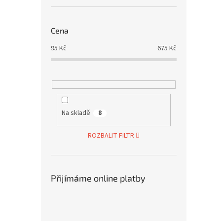
Cena
95
Kč
675
Kč
Na skladě
8
ROZBALIT FILTR
Přijímáme online platby