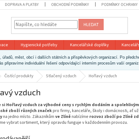
DOPRAVA A PLATBY
OBCHODNÍ PODMÍNKY
PODMÍNKY OCHRANY 
HLEDAT
ivace
Hygienické potřeby
Kancelářské doplňky
Kancelář
ek, úřadů, měst, obcí i dalších státních a příspěvkových organizací. Po pře
vás připravíme individuální řešení odpovídající interním procesům vaší organi
Čistící produkty
Stlačený vzduch
Hořlavý vzduch
lavý vzduch
 si Hořlavý vzduch za výhodné ceny s rychlým dodáním a spolehlivým
ské zboží různých značek
pro firmy, kanceláře, školy i domácnosti, ať 
y
na jedno místo. Zákazníkům
ve Zlíně
nabízíme
rozvoz zboží po Zlíně z
e vybrat sortiment, který opravdu funguje v každodenním provozu.
rodávanější