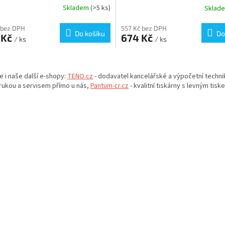
Skladem
(>5 ks)
Sklad
 bez DPH
557 Kč bez DPH
Do košíku
Do
 Kč
674 Kč
/ ks
/ ks
O
v
e i naše další e-shopy:
TENO.cz
- dodavatel kancelářské a výpočetní techni
l
rukou a servisem přímo u nás,
Pantum-cr.cz
- kvalitní tiskárny s levným tisk
á
d
a
c
í
p
r
v
k
y
v
ý
p
i
s