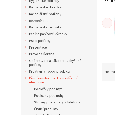
í
Hygienické potřeby
p
Kancelářské doplňky
a
Kancelářské potřeby
n
Bezpečnost
e
Kancelářská technika
l
Papír a papírové výrobky
Psací potřeby
Prezentace
Provoz a údržba
Občerstvení a základní kuchyňské
potřeby
Ř
a
Kreativní a hobby produkty
Nejlev
z
Příslušenství pro IT a spotřební
e
elektroniku
V
n
Podložky pod myš
ý
í
Podložky pod nohy
p
p
Stojany pro tablety a telefony
i
r
Čistící produkty
s
o