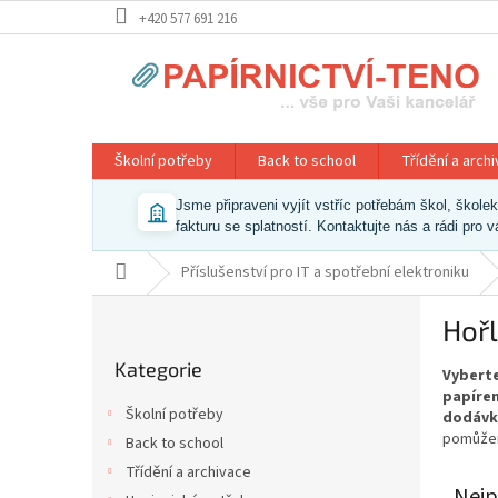
Přejít
+420 577 691 216
na
obsah
Školní potřeby
Back to school
Třídění a arch
Jsme připraveni vyjít vstříc potřebám škol, škol
fakturu se splatností. Kontaktujte nás a rádi pro 
Domů
Příslušenství pro IT a spotřební elektroniku
P
Hoř
o
Přeskočit
s
Kategorie
kategorie
Vyberte
t
papíren
r
Školní potřeby
dodávk
a
pomůžem
Back to school
n
Třídění a archivace
n
Nejp