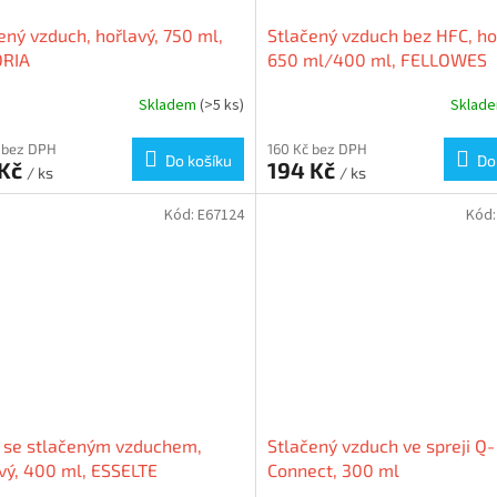
ený vzduch, hořlavý, 750 ml,
Stlačený vzduch bez HFC, ho
ORIA
650 ml/400 ml, FELLOWES
Skladem
(>5 ks)
Sklad
 bez DPH
160 Kč bez DPH
Do košíku
Do
 Kč
194 Kč
/ ks
/ ks
Kód:
E67124
Kód
č se stlačeným vzduchem,
Stlačený vzduch ve spreji Q-
vý, 400 ml, ESSELTE
Connect, 300 ml