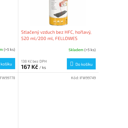
Stlačený vzduch bez HFC, hořlavý,
520 ml/200 ml, FELLOWES
em
(>5 ks)
Skladem
(>5 ks)
138 Kč bez DPH
 košíku
Do košíku
167 Kč
/ ks
IFW99778
Kód:
IFW99749