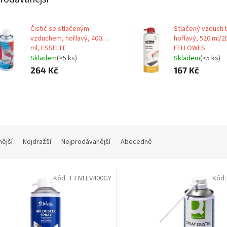
Čistič se stlačeným
Stlačený vzduch 
vzduchem, hořlavý, 400
hořlavý, 520 ml/2
ml, ESSELTE
FELLOWES
Skladem
(>5 ks)
Skladem
(>5 ks)
264 Kč
167 Kč
nější
Nejdražší
Nejprodávanější
Abecedně
Kód:
TTIVLEV400GY
Kód