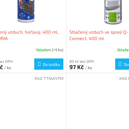
ený vzduch, hořlavý, 400 ml,
Stlačený vzduch ve spreji Q-
ORIA
Connect, 400 ml
Skladem
(>5 ks)
Sklad
bez DPH
80 Kč bez DPH
Do košíku
Do
Kč
97 Kč
/ ks
/ ks
Kód:
TTIVLEV750
Kód: