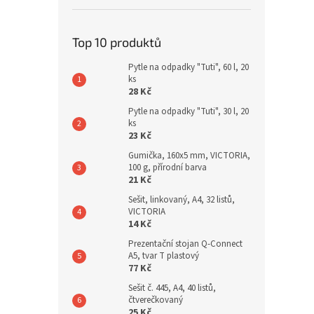
Top 10 produktů
Pytle na odpadky "Tuti", 60 l, 20
ks
28 Kč
Pytle na odpadky "Tuti", 30 l, 20
ks
23 Kč
Gumička, 160x5 mm, VICTORIA,
100 g, přírodní barva
21 Kč
Sešit, linkovaný, A4, 32 listů,
VICTORIA
14 Kč
Prezentační stojan Q-Connect
A5, tvar T plastový
77 Kč
Sešit č. 445, A4, 40 listů,
čtverečkovaný
25 Kč