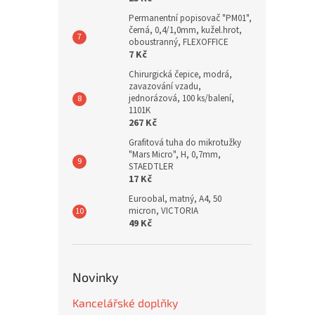
Permanentní popisovač "PM01",
černá, 0,4/1,0mm, kužel.hrot,
oboustranný, FLEXOFFICE
7 Kč
Chirurgická čepice, modrá,
zavazování vzadu,
jednorázová, 100 ks/balení,
1101K
267 Kč
Grafitová tuha do mikrotužky
"Mars Micro", H, 0,7mm,
STAEDTLER
17 Kč
Euroobal, matný, A4, 50
micron, VICTORIA
49 Kč
Novinky
Kancelářské doplňky