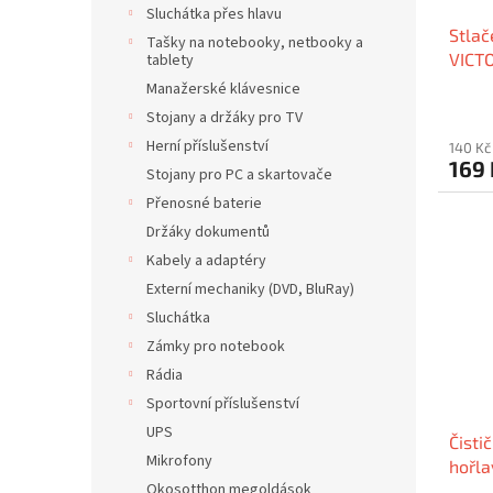
Sluchátka přes hlavu
Stlač
Tašky na notebooky, netbooky a
VICT
tablety
Manažerské klávesnice
Stojany a držáky pro TV
Herní příslušenství
140 Kč
169
Stojany pro PC a skartovače
Přenosné baterie
Držáky dokumentů
Kabely a adaptéry
Externí mechaniky (DVD, BluRay)
Sluchátka
Zámky pro notebook
Rádia
Sportovní příslušenství
UPS
Čisti
Mikrofony
hořla
Okosotthon megoldások