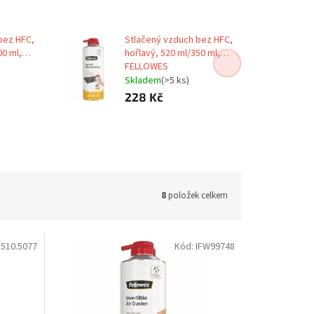
bez HFC,
Stlačený vzduch bez HFC,
00 ml,
hořlavý, 520 ml/350 ml,
FELLOWES
Skladem
(>5 ks)
228 Kč
8
položek celkem
:
510.5077
Kód:
IFW99748