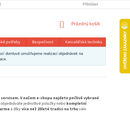
OSOBNÍCH ÚDAJŮ
Přihlášení
NÁKUPNÍ
Prázdný košík
KOŠÍK
ské potřeby
Bezpečnost
Kancelářská technika
Papír a 
dchozí domluvě umožňujeme realizaci objednávek na
zace.
 servisem. V našem e-shopu najdete pečlivě vybrané
už objednáváte jednotlivé položky nebo
kompletní
darma
a díky
více než 25leté tradici na trhu
vám