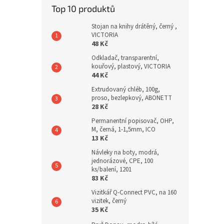
Top 10 produktů
Stojan na knihy drátěný, černý ,
VICTORIA
48 Kč
Odkladač, transparentní,
kouřový, plastový, VICTORIA
44 Kč
Extrudovaný chléb, 100g,
proso, bezlepkový, ABONETT
28 Kč
Permanentní popisovač, OHP,
M, černá, 1-1,5mm, ICO
13 Kč
Návleky na boty, modrá,
jednorázové, CPE, 100
ks/balení, 1201
83 Kč
Vizitkář Q-Connect PVC, na 160
vizitek, černý
35 Kč