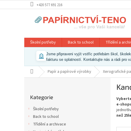
Přejít
+420 577 691 216
na
obsah
Školní potřeby
Back to school
Třídění a arch
Jsme připraveni vyjít vstříc potřebám škol, škol
fakturu se splatností. Kontaktujte nás a rádi pro 
Domů
Papír a papírové výrobky
Xerografické pa
P
Kanc
o
Přeskočit
s
Kategorie
kategorie
Vyberte
t
e-shopu
r
Školní potřeby
jednotl
a
než 25l
Back to school
n
Třídění a archivace
n