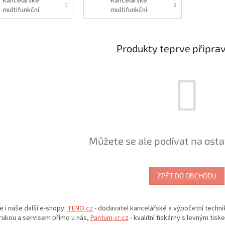
Kancelářské
Kancelářské
multifunkční
multifunkční
papíry A4 s vyšší
papíry A3 s vyšší
gramáží
gramáží
Produkty teprve připra
Můžete se ale podívat na osta
ZPĚT DO OBCHODU
e i naše další e-shopy:
TENO.cz
- dodavatel kancelářské a výpočetní techni
rukou a servisem přímo u nás,
Pantum-cr.cz
- kvalitní tiskárny s levným tisk