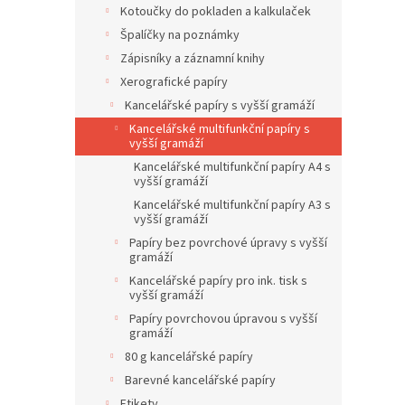
Kotoučky do pokladen a kalkulaček
Špalíčky na poznámky
Zápisníky a záznamní knihy
Xerografické papíry
Kancelářské papíry s vyšší gramáží
Kancelářské multifunkční papíry s
vyšší gramáží
Kancelářské multifunkční papíry A4 s
vyšší gramáží
Kancelářské multifunkční papíry A3 s
vyšší gramáží
Papíry bez povrchové úpravy s vyšší
gramáží
Kancelářské papíry pro ink. tisk s
vyšší gramáží
Papíry povrchovou úpravou s vyšší
gramáží
80 g kancelářské papíry
Barevné kancelářské papíry
Etikety