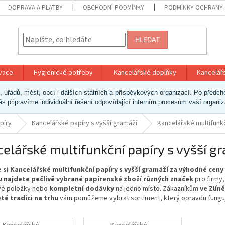
DOPRAVA A PLATBY
OBCHODNÍ PODMÍNKY
PODMÍNKY OCHRANY 
HLEDAT
ivace
Hygienické potřeby
Kancelářské doplňky
Kancelář
ek, úřadů, měst, obcí i dalších státních a příspěvkových organizací. Po pře
vás připravíme individuální řešení odpovídající interním procesům vaší organi
píry
Kancelářské papíry s vyšší gramáží
Kancelářské multifunkč
elářské multifunkční papíry s vyšší g
 si Kancelářské multifunkční papíry s vyšší gramáží za výhodné cen
 najdete pečlivě vybrané papírenské zboží různých značek
pro firmy,
ivé položky nebo
kompletní dodávky
na jedno místo. Zákazníkům
ve Zlíně
eté tradici na trhu
vám pomůžeme vybrat sortiment, který opravdu fungu