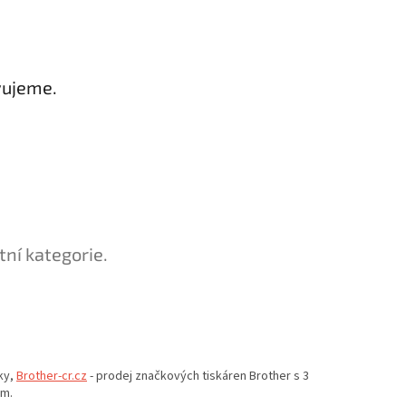
vujeme.
tní kategorie.
ky,
Brother-cr.cz
- prodej značkových tiskáren Brother s 3
em.