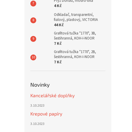
Pryž Donau, modro-bílá
4 Kč
Odkladač, transparentní,
fialový, plastový, VICTORIA
44 Kč
Grafitová tužka "1770", 3B,
šestihranná, KOH-I-NOOR
7 Kč
Grafitová tužka "1770", 2B,
šestihranná, KOH-I-NOOR
7 Kč
Novinky
Kancelářské doplňky
3.10.2023
Krepové papíry
3.10.2023