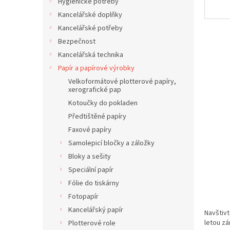
í
Hygienické potřeby
p
Kancelářské doplňky
a
Kancelářské potřeby
n
Bezpečnost
e
Kancelářská technika
l
Papír a papírové výrobky
Velkoformátové plotterové papíry,
xerografické pap
Kotoučky do pokladen
Předtištěné papíry
Faxové papíry
Samolepicí bločky a záložky
Bloky a sešity
Speciální papír
Fólie do tiskárny
Fotopapír
Kancelářský papír
Navštivt
letou zá
Plotterové role