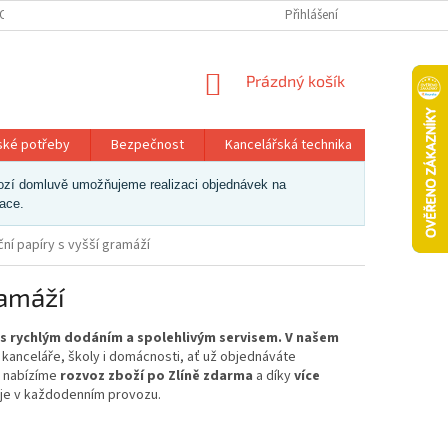
OSOBNÍCH ÚDAJŮ
Přihlášení
NÁKUPNÍ
Prázdný košík
KOŠÍK
ské potřeby
Bezpečnost
Kancelářská technika
Papír a 
dchozí domluvě umožňujeme realizaci objednávek na
zace.
ní papíry s vyšší gramáží
ramáží
y s rychlým dodáním a spolehlivým servisem. V našem
 kanceláře, školy i domácnosti, ať už objednáváte
nabízíme
rozvoz zboží po Zlíně zdarma
a díky
více
je v každodenním provozu.