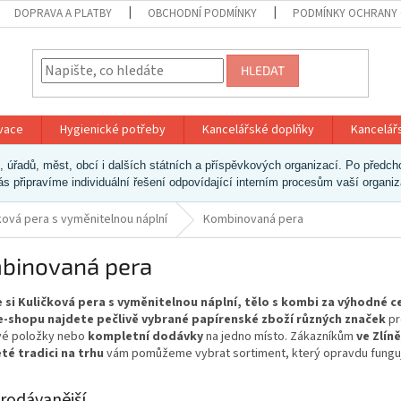
DOPRAVA A PLATBY
OBCHODNÍ PODMÍNKY
PODMÍNKY OCHRANY 
HLEDAT
ivace
Hygienické potřeby
Kancelářské doplňky
Kancelář
ek, úřadů, měst, obcí i dalších státních a příspěvkových organizací. Po pře
vás připravíme individuální řešení odpovídající interním procesům vaší organi
ková pera s vyměnitelnou náplní
Kombinovaná pera
binovaná pera
 si Kuličková pera s vyměnitelnou náplní, tělo s kombi za výhodné c
-shopu najdete pečlivě vybrané papírenské zboží různých značek
pr
ivé položky nebo
kompletní dodávky
na jedno místo. Zákazníkům
ve Zlíně
eté tradici na trhu
vám pomůžeme vybrat sortiment, který opravdu fungu
rodávanější