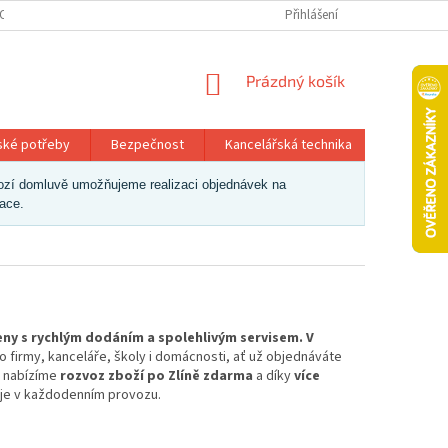
OSOBNÍCH ÚDAJŮ
Přihlášení
NÁKUPNÍ
Prázdný košík
KOŠÍK
ské potřeby
Bezpečnost
Kancelářská technika
Papír a 
dchozí domluvě umožňujeme realizaci objednávek na
zace.
eny s rychlým dodáním a spolehlivým servisem. V
o firmy, kanceláře, školy i domácnosti, ať už objednáváte
nabízíme
rozvoz zboží po Zlíně zdarma
a díky
více
je v každodenním provozu.