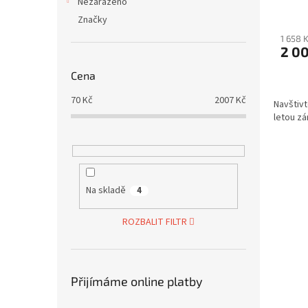
Nezařazeno
Značky
1 658 
2 0
Cena
70
Kč
2007
Kč
Navštivt
letou zá
Na skladě
4
ROZBALIT FILTR
Přijímáme online platby