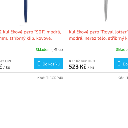
 Kuličkové pero "901", modrá,
Kuličkové pero "Royal Jotter"
mm, stříbrný klip, kovové,
modrá, nerez tělo, stříbrný kl
 tělo, ZEBRA
PARKER
Skladem
(>5 ks)
Sklad
bez DPH
432 Kč bez DPH
Do košíku
Do
Kč
523 Kč
/ ks
/ ks
Kód:
TICGRP40
Kód: