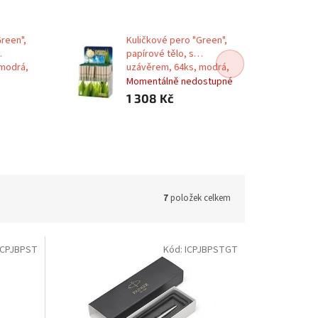
reen",
Kuličkové pero "Green",
papírové tělo, s
 modrá,
uzávěrem, 64ks, modrá,
ICO
Momentálně nedostupné
1 308 Kč
7
položek celkem
ICPJBPST
Kód:
ICPJBPSTGT