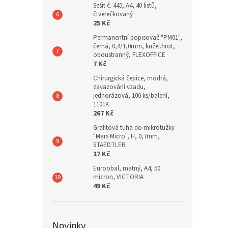
Sešit č. 445, A4, 40 listů,
čtverečkovaný
25 Kč
Permanentní popisovač "PM01",
černá, 0,4/1,0mm, kužel.hrot,
oboustranný, FLEXOFFICE
7 Kč
Chirurgická čepice, modrá,
zavazování vzadu,
jednorázová, 100 ks/balení,
1101K
267 Kč
Grafitová tuha do mikrotužky
"Mars Micro", H, 0,7mm,
STAEDTLER
17 Kč
Euroobal, matný, A4, 50
micron, VICTORIA
49 Kč
Novinky