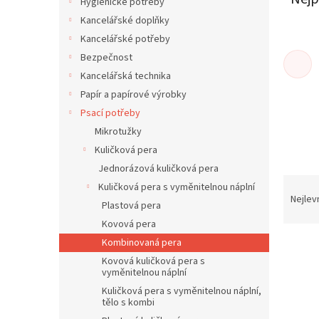
í
Hygienické potřeby
p
Kancelářské doplňky
a
Kancelářské potřeby
n
Bezpečnost
e
Kancelářská technika
l
Papír a papírové výrobky
Psací potřeby
Mikrotužky
Kuličková pera
Jednorázová kuličková pera
Ř
Kuličková pera s vyměnitelnou náplní
a
Nejlev
Plastová pera
z
Kovová pera
e
V
Kombinovaná pera
n
ý
í
Kovová kuličková pera s
vyměnitelnou náplní
p
p
i
r
Kuličková pera s vyměnitelnou náplní,
tělo s kombi
s
o