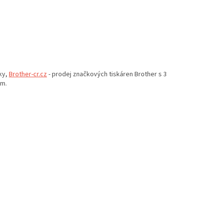
ky,
Brother-cr.cz
- prodej značkových tiskáren Brother s 3
em.