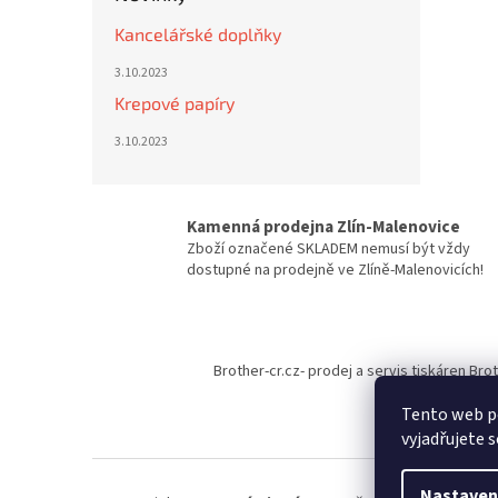
Kancelářské doplňky
3.10.2023
Krepové papíry
3.10.2023
Kamenná prodejna Zlín-Malenovice
Zboží označené SKLADEM nemusí být vždy
dostupné na prodejně ve Zlíně-Malenovicích!
Z
á
Brother-cr.cz- prodej a servis tiskáren Bro
p
a
Tento web p
t
vyjadřujete s
í
Nastaven