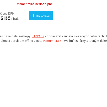
Momentálně nedostupné
Kč bez DPH
Do košíku
06 Kč
/ bal.
O
v
e i naše další e-shopy:
TENO.cz
- dodavatel kancelářské a výpočetní techni
l
rukou a servisem přímo u nás,
Pantum-cr.cz
- kvalitní tiskárny s levným tisk
á
d
a
c
í
p
r
v
k
y
v
ý
p
i
s