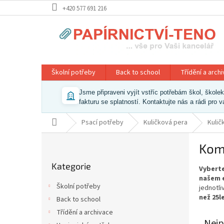
Přejít
+420 577 691 216
na
obsah
Školní potřeby
Back to school
Třídění a arch
Jsme připraveni vyjít vstříc potřebám škol, škol
fakturu se splatností. Kontaktujte nás a rádi pro 
Domů
Psací potřeby
Kuličková pera
Kulič
P
Kom
o
Přeskočit
s
Kategorie
kategorie
Vyberte
t
našem e
r
Školní potřeby
jednotl
a
než 25l
Back to school
n
Třídění a archivace
n
Nejp