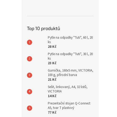
Top 10 produktů
Pytle na odpadky "Tuti", 60 l, 20
ks
28 Kč
Pytle na odpadky "Tuti", 30 l, 20
ks
23 Kč
Gumička, 160x5 mm, VICTORIA,
100 g, přírodní barva
21 Kč
Sešit, linkovaný, A4, 32 listů,
VICTORIA
14 Kč
Prezentační stojan Q-Connect
A5, tvar T plastový
77 Kč