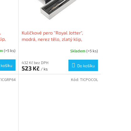
,
Kuličkové pero "Royal Jotter",
ip,
modrá, nerez tělo, zlatý klip,
PARKER
em
(>5 ks)
Skladem
(>5 ks)
432 Kč bez DPH
 košíku
Do košíku
523 Kč
/ ks
TICGRP64
Kód:
TICPOCOL