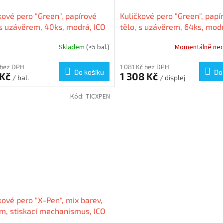
kové pero "Green", papírové
Kuličkové pero "Green", papí
 s uzávěrem, 40ks, modrá, ICO
tělo, s uzávěrem, 64ks, modr
Skladem
(>5 bal.)
Momentálně ne
 bez DPH
1 081 Kč bez DPH
Do košíku
Do
 Kč
1 308 Kč
/ bal.
/ displej
Kód:
TICXPEN
kové pero "X-Pen", mix barev,
, stiskací mechanismus, ICO