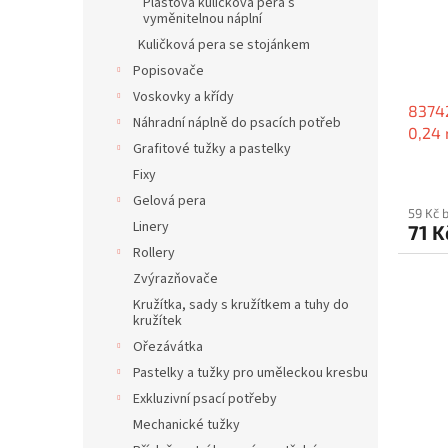
p
Plastová kuličková pera s
d
vyměnitelnou náplní
r
u
Kuličková pera se stojánkem
o
k
d
t
Popisovače
u
ů
Voskovky a křídy
83742
k
Náhradní náplně do psacích potřeb
0,24 
t
Grafitové tužky a pastelky
modré
ů
Fixy
Gelová pera
59 Kč 
Linery
71 
Rollery
Zvýrazňovače
Kružítka, sady s kružítkem a tuhy do
kružítek
Ořezávátka
Pastelky a tužky pro uměleckou kresbu
Exkluzivní psací potřeby
Mechanické tužky