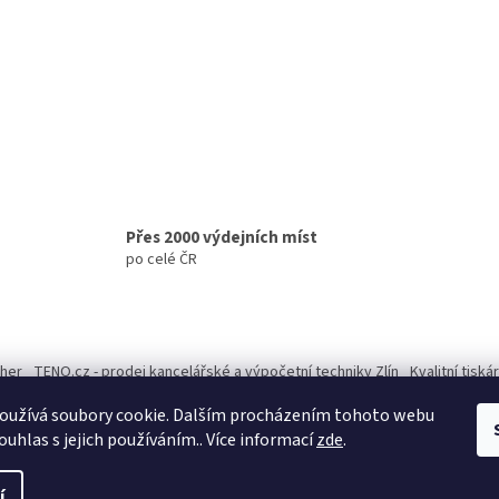
Přes 2000 výdejních míst
po celé ČR
ther
TENO.cz - prodej kancelářské a výpočetní techniky Zlín
Kvalitní tisk
oužívá soubory cookie. Dalším procházením tohoto webu
ouhlas s jejich používáním.. Více informací
zde
.
í