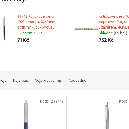
83742 Kuličkové pero
Kuličkové pero "G
"901", modrá, 0,24 mm,
papírové tělo, s
stříbrný klip, kovové,
uzávěrem, 40ks,
modré tělo, ZEBRA
ICO
Skladem
(>5 ks)
Skladem
(>5 bal.)
71 Kč
752 Kč
nější
Nejdražší
Nejprodávanější
Abecedně
Kód:
TZ83742
Kód: