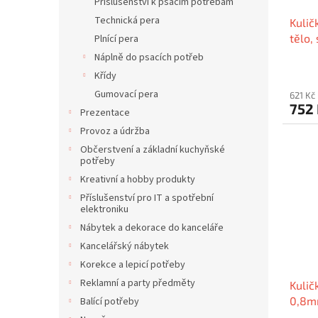
Příslušenství k psacím potřebám
Technická pera
Kulič
tělo,
Plnící pera
Náplně do psacích potřeb
Křídy
Gumovací pera
621 Kč
752
Prezentace
Provoz a údržba
Občerstvení a základní kuchyňské
potřeby
Kreativní a hobby produkty
Příslušenství pro IT a spotřební
elektroniku
Nábytek a dekorace do kanceláře
Kancelářský nábytek
Korekce a lepicí potřeby
Reklamní a party předměty
Kulič
0,8mm
Balící potřeby