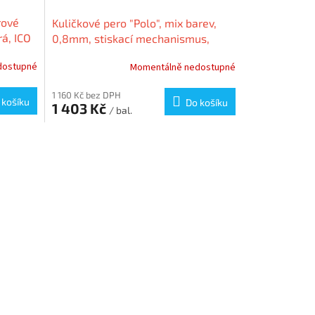
rové
Kuličkové pero "Polo", mix barev,
á, ICO
0,8mm, stiskací mechanismus,
modrá, ICO
dostupné
Momentálně nedostupné
1 160 Kč bez DPH
 košíku
Do košíku
1 403 Kč
/ bal.