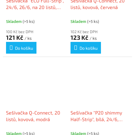
Sešívačka "ECO Full-Strip",
Sešívačka Q-Connect, 20
24/6, 26/6, na 20 listů,
listů, kovová, červená
plastová, černá, RAPESCO
Skladem
(>5 ks)
Skladem
(>5 ks)
100 Kč bez DPH
102 Kč bez DPH
121 Kč
123 Kč
/ ks
/ ks
Do košíku
Do košíku
Sešívačka Q-Connect, 20
Sešívačka "P20 shimmy
listů, kovová, modrá
Half-Strip", bílá, 24/6,
26/6, 20 listů, plastová,
RAPESCO
Skladem
(>5 ks)
Skladem
(>5 ks)