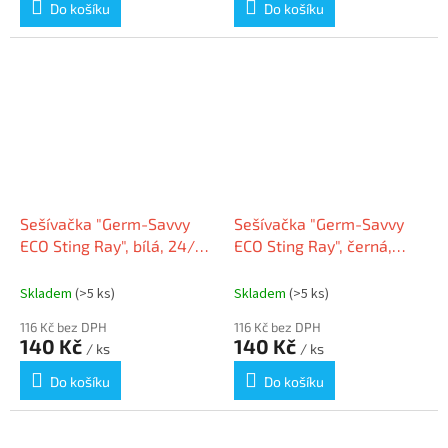
Do košíku
Do košíku
Sešívačka "Germ-Savvy
Sešívačka "Germ-Savvy
ECO Sting Ray", bílá, 24/6,
ECO Sting Ray", černá,
20 listů, antibakteriální,
24/6, 20 listů,
RAPESCO 1483
antibakteriální, RAPESCO
Skladem
(>5 ks)
Skladem
(>5 ks)
1482
116 Kč bez DPH
116 Kč bez DPH
140 Kč
140 Kč
/ ks
/ ks
Do košíku
Do košíku