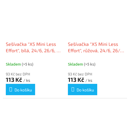
Sešívačka "X5 Mini Less
Sešívačka "X5 Mini Less
Effort", bílá, 24/6, 26/6, 20
Effort", růžová, 24/6, 26/6,
listů, plastová, RAPESCO
20 listů, plastová,
RAPESCO
Skladem
(>5 ks)
Skladem
(>5 ks)
93 Kč bez DPH
93 Kč bez DPH
113 Kč
113 Kč
/ ks
/ ks
Do košíku
Do košíku