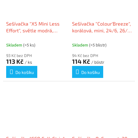
Sešívačka "X5 Mini Less
Sešívačka "Colour'Breeze",
Effort", světle modrá,
korálová, mini, 24/6, 26/6,
24/6, 26/6, 20 listů,
10 listů, RAPID 5001531
plastová RAPESCO
Skladem
(>5 ks)
Skladem
(>5 blistr)
93 Kč bez DPH
94 Kč bez DPH
113 Kč
114 Kč
/ ks
/ blistr
Do košíku
Do košíku