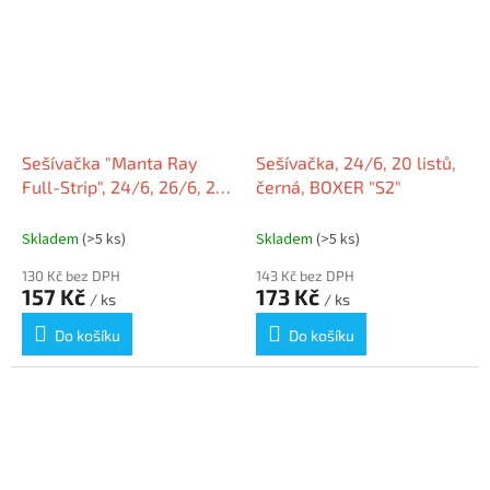
Sešívačka "Manta Ray
Sešívačka, 24/6, 20 listů,
Full-Strip", 24/6, 26/6, 20
černá, BOXER "S2"
listů, plastová, černá,
RAPESCO
Skladem
(>5 ks)
Skladem
(>5 ks)
130 Kč bez DPH
143 Kč bez DPH
157 Kč
173 Kč
/ ks
/ ks
Do košíku
Do košíku