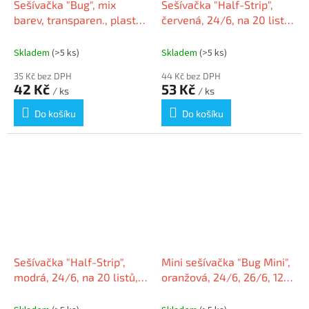
Sešívačka "Bug", mix
Sešívačka "Half-Strip",
barev, transparen., plast.,
červená, 24/6, na 20 listů,
24/6, 26/6, 12 listů,
VICTORIA
RAPESCO
Skladem
(>5 ks)
Skladem
(>5 ks)
35 Kč bez DPH
44 Kč bez DPH
42 Kč
53 Kč
/ ks
/ ks
Do košíku
Do košíku
Sešívačka "Half-Strip",
Mini sešívačka "Bug Mini",
modrá, 24/6, na 20 listů,
oranžová, 24/6, 26/6, 12
VICTORIA
listů, plast, RAPESCO