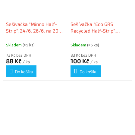
Sešívačka "Minno Half-
Sešívačka "Eco GRS
Strip", 24/6, 26/6, na 20
Recycled Half-Strip",
listů, kovová, černá,
černá, 24/6, 26/6, 20
RAPESCO
listů, RAPESCO 1841
Skladem
(>5 ks)
Skladem
(>5 ks)
73 Kč bez DPH
83 Kč bez DPH
88 Kč
100 Kč
/ ks
/ ks
Do košíku
Do košíku