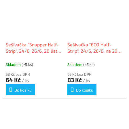
Sešívačka "Snapper Half-
Sešívačka "ECO Half-
Strip", 24/6, 26/6, 20 listů,
Strip", 24/6, 26/6, na 20
černá, RAPESCO
listů, plastová, černá,
RAPESCO
Skladem
(>5 ks)
Skladem
(>5 ks)
53 Kč bez DPH
69 Kč bez DPH
64 Kč
83 Kč
/ ks
/ ks
Do košíku
Do košíku