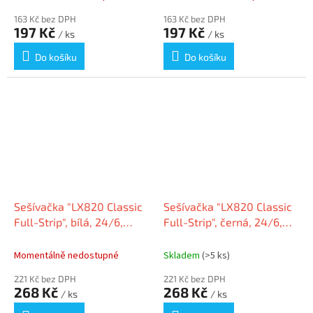
163 Kč bez DPH
163 Kč bez DPH
197 Kč
197 Kč
/ ks
/ ks
Do košíku
Do košíku
Sešívačka "LX820 Classic
Sešívačka "LX820 Classic
Full-Strip", bílá, 24/6,
Full-Strip", černá, 24/6,
26/6, 20 listů, FELLOWES
26/6, 20 listů, FELLOWES
5011101
5012801
Momentálně nedostupné
Skladem
(>5 ks)
221 Kč bez DPH
221 Kč bez DPH
268 Kč
268 Kč
/ ks
/ ks