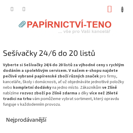
Přejít
NÁKUP
na
obsah
KOŠÍK
Sešívačky 24/6 do 20 listů
Vyberte si Sešívačky 24/6 do 20 listů za výhodné ceny s rychlým
dodáním a spolehlivým servisem. V našem e-shopu najdete
pečlivě vybrané papírenské zboží různých značek
pro firmy,
kanceláře, školy i domácnosti, ať už objednáváte jednotlivé položky
nebo
kompletní dodávky
na jedno místo. Zákazníkům
ve Zlíně
nabízíme
rozvoz zboží po Zlíně zdarma
a díky
více než 25leté
tradici na trhu
vám pomůžeme vybrat sortiment, který opravdu
funguje v každodenním provozu.
Nejprodávanější