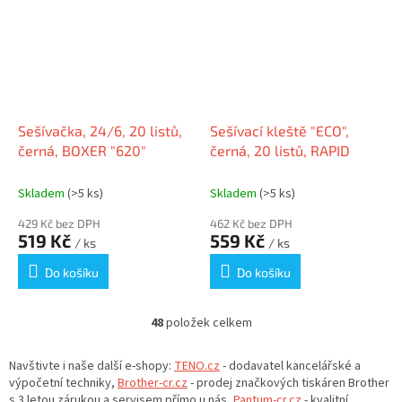
Sešívačka, 24/6, 20 listů,
Sešívací kleště "ECO",
černá, BOXER "620"
černá, 20 listů, RAPID
Skladem
(>5 ks)
Skladem
(>5 ks)
429 Kč bez DPH
462 Kč bez DPH
519 Kč
559 Kč
/ ks
/ ks
Do košíku
Do košíku
48
položek celkem
O
v
l
Navštivte i naše další e-shopy:
TENO.cz
- dodavatel kancelářské a
á
výpočetní techniky,
Brother-cr.cz
- prodej značkových tiskáren Brother
d
s 3 letou zárukou a servisem přímo u nás,
Pantum-cr.cz
- kvalitní