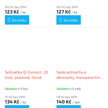
102 Kč bez DPH
105 Kč bez DPH
123 Kč
127 Kč
/ ks
/ ks
Do košíku
Do košíku
Sešívačka Q-Connect, 20
Sada sešívačky a
listů, plastová, černá
děrovačky, transparentní
modrá, 24/6, 26/6, 12
listů, RAPESCO 1719
Skladem
(>5 ks)
Skladem
(>5 set)
111 Kč bez DPH
116 Kč bez DPH
134 Kč
140 Kč
/ ks
/ set