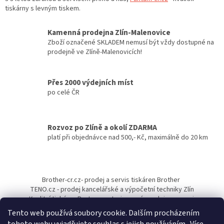
a
tiskárny s levným tiskem.
c
í
Kamenná prodejna Zlín-Malenovice
p
Zboží označené SKLADEM nemusí být vždy dostupné na
r
prodejně ve Zlíně-Malenovicích!
v
k
y
Přes 2000 výdejních míst
v
po celé ČR
ý
p
i
s
Rozvoz po Zlíně a okolí ZDARMA
u
platí při objednávce nad 500,- Kč, maximálně do 20 km
Z
á
Brother-cr.cz- prodej a servis tiskáren Brother
p
TENO.cz - prodej kancelářské a výpočetní techniky Zlín
a
Kvalitní tiskárny Pantum - autorizovaný prodejce a servis
t
Tento web používá soubory cookie. Dalším procházením
í