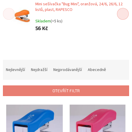
Mini sešívačka "Bug Mini", oranžová, 24/6, 26/6, 12
listů, plast, RAPESCO
Skladem
(>5 ks)
56 Kč
Ř
a
Nejlevnější
Nejdražší
Nejprodávanější
Abecedně
z
e
n
OTEVŘÍT FILTR
í
p
V
r
ý
o
p
d
i
u
s