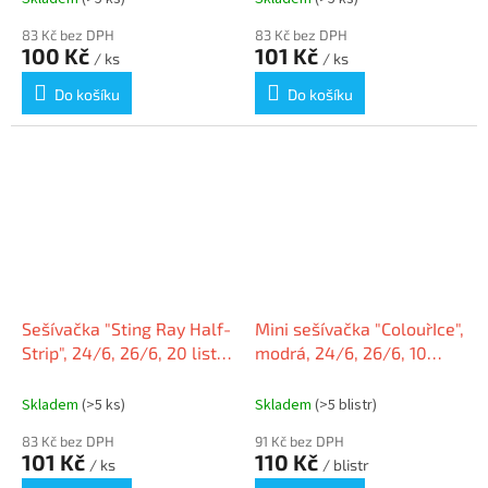
83 Kč bez DPH
83 Kč bez DPH
100 Kč
101 Kč
/ ks
/ ks
Do košíku
Do košíku
Sešívačka "Sting Ray Half-
Mini sešívačka "Colour`Ice",
Strip", 24/6, 26/6, 20 listů,
modrá, 24/6, 26/6, 10
plastová, modrá, RAPESCO
listů, RAPID
Skladem
(>5 ks)
Skladem
(>5 blistr)
83 Kč bez DPH
91 Kč bez DPH
101 Kč
110 Kč
/ ks
/ blistr