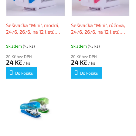
k
p
t
r
ů
o
d
Sešívačka "Mini", modrá,
Sešívačka "Mini", růžová,
u
24/6, 26/6, na 12 listů,
24/6, 26/6, na 12 listů,
k
VICTORIA
VICTORIA
t
Skladem
(>5 ks)
Skladem
(>5 ks)
ů
20 Kč bez DPH
20 Kč bez DPH
24 Kč
24 Kč
/ ks
/ ks
Do košíku
Do košíku