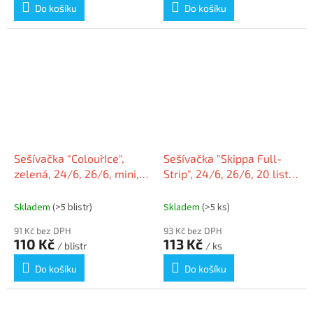
Do košíku
Do košíku
Sešívačka "Colour`Ice",
Sešívačka "Skippa Full-
zelená, 24/6, 26/6, mini,
Strip", 24/6, 26/6, 20 listů,
10 listů, RAPID
plast., černá, RAPESCO
Skladem
(>5 blistr)
Skladem
(>5 ks)
91 Kč bez DPH
93 Kč bez DPH
110 Kč
113 Kč
/ blistr
/ ks
Do košíku
Do košíku