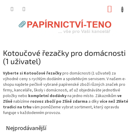
Přejít
NÁKUP
na
obsah
KOŠÍK
Kotoučové řezačky pro domácnosti
(1 uživatel)
Vyberte si Kotoučové řezačky
pro domácnosti (1 uživatel) za
výhodné ceny s rychlým dodáním a spolehlivým servisem. V našem e-
shopu najdete pečlivě vybrané papírenské zboží různých značek pro
firmy, kanceláře, školy i domácnosti, ať už objednáváte jednotlivé
položky nebo
kompletní dodávky
na jedno místo. Zákazníkům
ve
Zlíně
nabízíme
rozvoz zboží po Zlíně zdarma
a díky
více než 25leté
tradici na trhu
vám pomůžeme vybrat sortiment, který opravdu
funguje v každodenním provozu.
Nejprodávanější