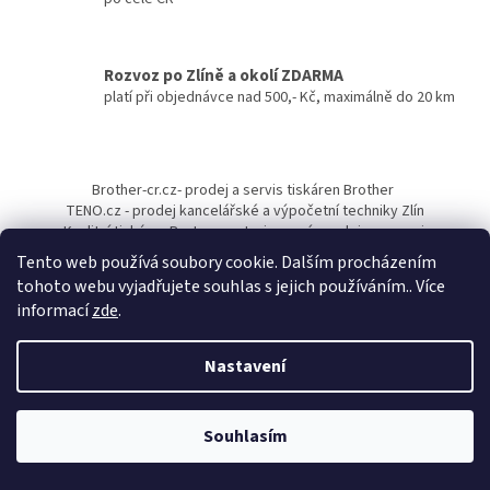
ý
p
i
s
Rozvoz po Zlíně a okolí ZDARMA
u
platí při objednávce nad 500,- Kč, maximálně do 20 km
Z
á
Brother-cr.cz- prodej a servis tiskáren Brother
p
TENO.cz - prodej kancelářské a výpočetní techniky Zlín
a
Kvalitní tiskárny Pantum - autorizovaný prodejce a servis
t
Tento web používá soubory cookie. Dalším procházením
í
tohoto webu vyjadřujete souhlas s jejich používáním.. Více
informací
zde
.
Nastavení
Vytvořil Shoptet
Souhlasím
Copyright 2026
Papírnictví TENO
. Všechna práva vyhrazena.