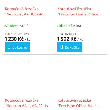
Kotoučová řezačka
Kotoučová řezačka
"Neutron", A4, 10 listů,
"Precision Home Office
FELLOWES 5410001
A4", A4, 10 listů, LEITZ
90260000
Skladem
(>5 ks)
Skladem
(>5 ks)
1 017 Kč bez DPH
1 241 Kč bez DPH
1 230 Kč
1 502 Kč
/ ks
/ ks
Do košíku
Do košíku
Kotoučová řezačka
Kotoučová řezačka
"Neutron A4+", A4, 10 listů,
"Precision Office A4+",