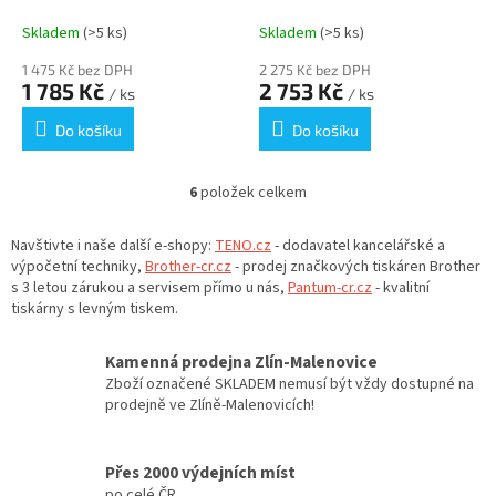
FELLOWES
A4+, 15 listů, LEITZ
90270000
Skladem
(>5 ks)
Skladem
(>5 ks)
1 475 Kč bez DPH
2 275 Kč bez DPH
1 785 Kč
2 753 Kč
/ ks
/ ks
Do košíku
Do košíku
6
položek celkem
O
v
l
Navštivte i naše další e-shopy:
TENO.cz
- dodavatel kancelářské a
á
výpočetní techniky,
Brother-cr.cz
- prodej značkových tiskáren Brother
d
s 3 letou zárukou a servisem přímo u nás,
Pantum-cr.cz
- kvalitní
a
tiskárny s levným tiskem.
c
í
Kamenná prodejna Zlín-Malenovice
p
Zboží označené SKLADEM nemusí být vždy dostupné na
r
prodejně ve Zlíně-Malenovicích!
v
k
y
Přes 2000 výdejních míst
v
po celé ČR