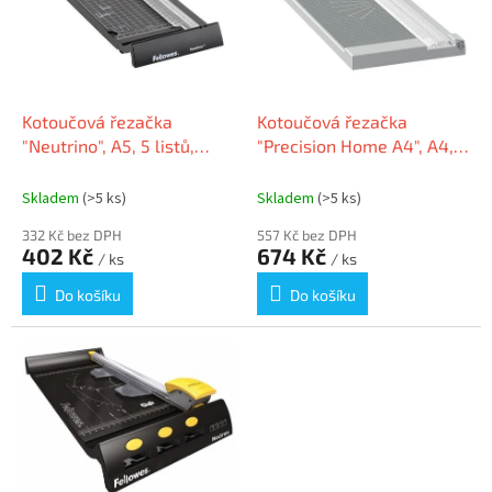
i
u
s
k
p
t
r
ů
o
d
Kotoučová řezačka
Kotoučová řezačka
u
"Neutrino", A5, 5 listů,
"Precision Home A4", A4, 8
k
FELLOWES
listů, LEITZ 90250000
t
Skladem
(>5 ks)
Skladem
(>5 ks)
ů
332 Kč bez DPH
557 Kč bez DPH
402 Kč
674 Kč
/ ks
/ ks
Do košíku
Do košíku