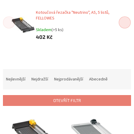
Kotoučová řezačka "Neutrino", A5, 5 listů,
FELLOWES
Skladem
(>5 ks)
402 Kč
Ř
a
Nejlevnější
Nejdražší
Nejprodávanější
Abecedně
z
e
n
OTEVŘÍT FILTR
í
p
V
r
ý
o
p
d