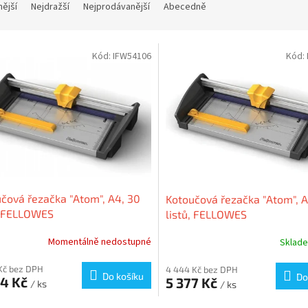
nější
Nejdražší
Nejprodávanější
Abecedně
Kód:
IFW54106
Kód:
čová řezačka "Atom", A4, 30
Kotoučová řezačka "Atom", A
, FELLOWES
listů, FELLOWES
Momentálně nedostupné
Sklad
Kč bez DPH
4 444 Kč bez DPH
Do košíku
Do
54 Kč
5 377 Kč
/ ks
/ ks