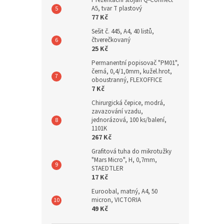
A5, tvar T plastový
77 Kč
Sešit č. 445, A4, 40 listů,
čtverečkovaný
25 Kč
Permanentní popisovač "PM01",
černá, 0,4/1,0mm, kužel.hrot,
oboustranný, FLEXOFFICE
7 Kč
Chirurgická čepice, modrá,
zavazování vzadu,
jednorázová, 100 ks/balení,
1101K
267 Kč
Grafitová tuha do mikrotužky
"Mars Micro", H, 0,7mm,
STAEDTLER
17 Kč
Euroobal, matný, A4, 50
micron, VICTORIA
49 Kč