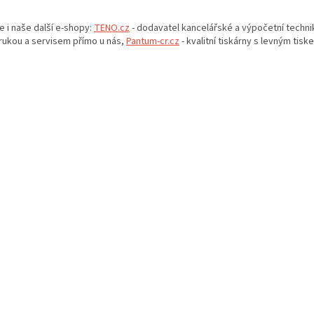
O
v
e i naše další e-shopy:
TENO.cz
- dodavatel kancelářské a výpočetní techni
l
rukou a servisem přímo u nás,
Pantum-cr.cz
- kvalitní tiskárny s levným tisk
á
d
a
c
í
p
r
v
k
y
v
ý
p
i
s
u