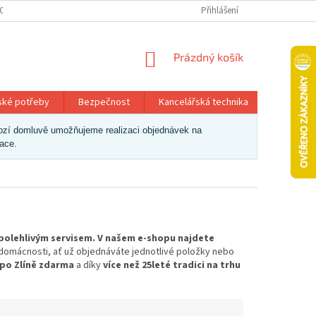
OSOBNÍCH ÚDAJŮ
Přihlášení
NÁKUPNÍ
Prázdný košík
KOŠÍK
ské potřeby
Bezpečnost
Kancelářská technika
Papír a 
dchozí domluvě umožňujeme realizaci objednávek na
zace.
polehlivým servisem. V našem e-shopu najdete
i domácnosti, ať už objednáváte jednotlivé položky nebo
 po Zlíně zdarma
a díky
více než 25leté tradici na trhu