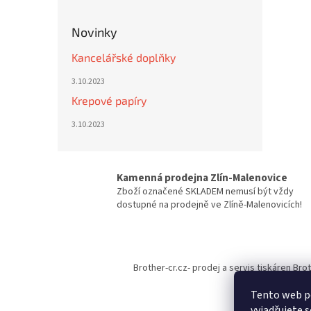
Novinky
Kancelářské doplňky
3.10.2023
Krepové papíry
3.10.2023
Kamenná prodejna Zlín-Malenovice
Zboží označené SKLADEM nemusí být vždy
dostupné na prodejně ve Zlíně-Malenovicích!
Z
á
Brother-cr.cz- prodej a servis tiskáren Bro
p
a
Tento web p
t
vyjadřujete s