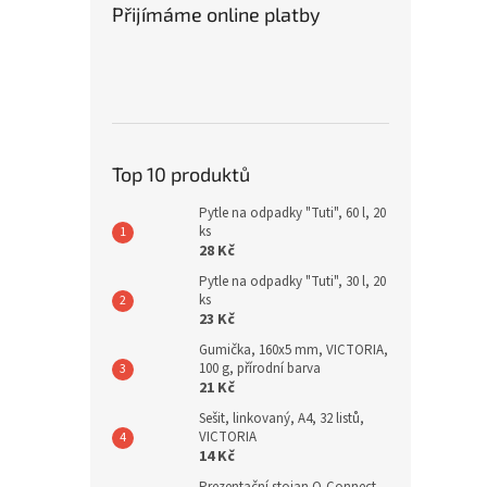
Přijímáme online platby
Top 10 produktů
Pytle na odpadky "Tuti", 60 l, 20
ks
28 Kč
Pytle na odpadky "Tuti", 30 l, 20
ks
23 Kč
Gumička, 160x5 mm, VICTORIA,
100 g, přírodní barva
21 Kč
Sešit, linkovaný, A4, 32 listů,
VICTORIA
14 Kč
Prezentační stojan Q-Connect