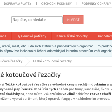
DOPRAVA A PLATBY
OBCHODNÍ PODMÍNKY
PODMÍNKY OCHRANY 
HLEDAT
ivace
Hygienické potřeby
Kancelářské doplňky
Kancelář
ek, úřadů, měst, obcí i dalších státních a příspěvkových organizací. Po pře
vás připravíme individuální řešení odpovídající interním procesům vaší organi
oučové řezačky
Těžké kotoučové řezačky
ké kotoučové řezačky
 si Těžké kotoučové řezačky za výhodné ceny s rychlým dodáním a s
 vybrané papírenské zboží různých značek
pro firmy, kanceláře, školy 
tní dodávky
na jedno místo. Zákazníkům
ve Zlíně
nabízíme
rozvoz zboží
ůžeme vybrat sortiment, který opravdu funguje v každodenním provozu.