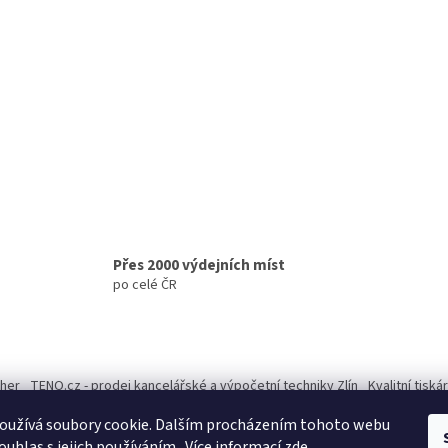
Přes 2000 výdejních míst
po celé ČR
ther
TENO.cz - prodej kancelářské a výpočetní techniky Zlín
Kvalitní tisk
oužívá soubory cookie. Dalším procházením tohoto webu
ouhlas s jejich používáním.. Více informací
zde
.