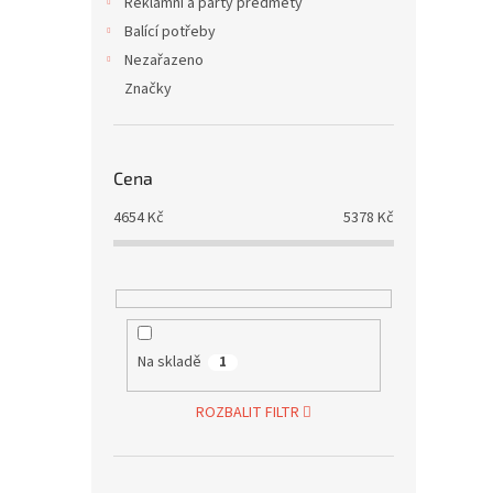
Reklamní a party předměty
Balící potřeby
Nezařazeno
Značky
Cena
4654
Kč
5378
Kč
Na skladě
1
ROZBALIT FILTR