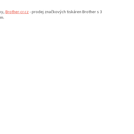
ky,
Brother-cr.cz
- prodej značkových tiskáren Brother s 3
em.