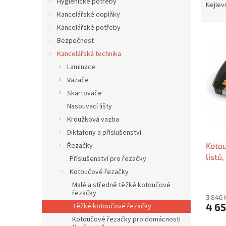
í
Hygienické potřeby
a
Nejlev
p
z
Kancelářské doplňky
a
e
Kancelářské potřeby
n
V
n
Bezpečnost
e
ý
í
Kancelářská technika
l
p
p
Laminace
i
r
s
Vazače
o
p
d
Skartovače
r
u
Nasouvací lišty
o
k
Kroužková vazba
d
t
Diktafony a příslušenství
u
ů
Řezačky
Kotou
k
listů
t
Příslušenství pro řezačky
ů
Kotoučové řezačky
Malé a středně těžké kotoučové
řezačky
3 846 
4 6
Těžké kotoučové řezačky
Kotoučové řezačky pro domácnosti