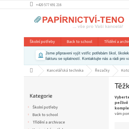
Přejít
+420 577 691 216
na
obsah
Školní potřeby
Back to school
Třídění a arch
Jsme připraveni vyjít vstříc potřebám škol, škol
fakturu se splatností. Kontaktujte nás a rádi pro 
Domů
Kancelářská technika
Řezačky
Kot
P
Těž
o
Přeskočit
s
Kategorie
kategorie
Vyberte
t
pečlivě
r
Školní potřeby
komple
a
vám pom
Back to school
n
Třídění a archivace
n
Ř