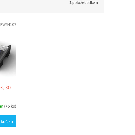
2
položek celkem
IFW54107
3, 30
em
(>5 ks)
 košíku