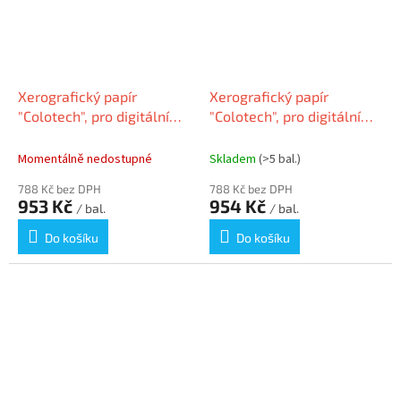
Xerografický papír
Xerografický papír
"Colotech", pro digitální
"Colotech", pro digitální
tisk, A3, 300g, XEROX
tisk, A3, 160g, XEROX
Momentálně nedostupné
Skladem
(>5 bal.)
788 Kč bez DPH
788 Kč bez DPH
953 Kč
954 Kč
/ bal.
/ bal.
Do košíku
Do košíku