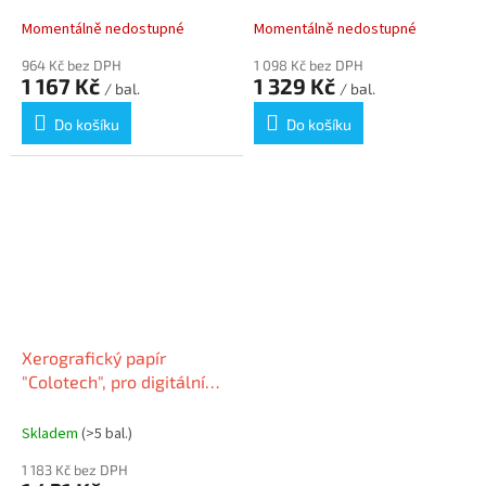
tisk, SRA3, 450x320 mm,
tisk, A3, 220g, XEROX
90g, XEROX
Momentálně nedostupné
Momentálně nedostupné
964 Kč bez DPH
1 098 Kč bez DPH
1 167 Kč
1 329 Kč
/ bal.
/ bal.
Do košíku
Do košíku
Xerografický papír
"Colotech", pro digitální
tisk, A3, 120g, XEROX
Skladem
(>5 bal.)
1 183 Kč bez DPH