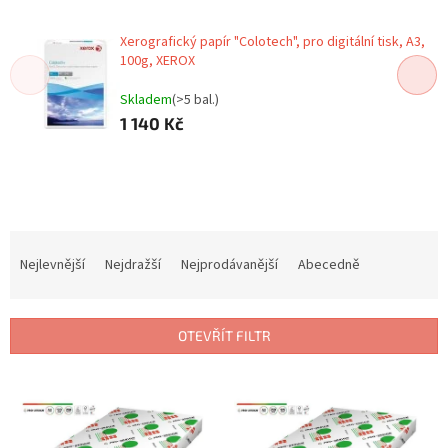
Xerografický papír "Colotech", pro digitální tisk, A3,
100g, XEROX
Skladem
(>5 bal.)
1 140 Kč
Ř
a
Nejlevnější
Nejdražší
Nejprodávanější
Abecedně
z
e
n
OTEVŘÍT FILTR
í
p
V
r
ý
o
p
d