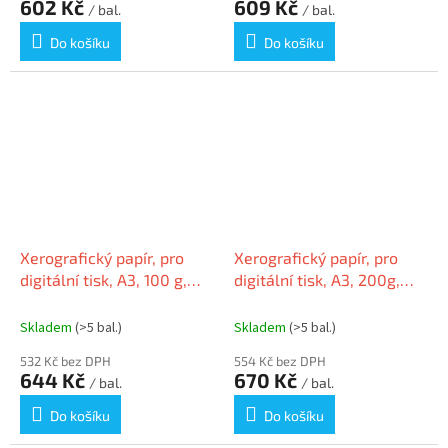
602 Kč
609 Kč
/ bal.
/ bal.
Do košíku
Do košíku
Xerografický papír, pro
Xerografický papír, pro
digitální tisk, A3, 100 g,
digitální tisk, A3, 200g,
500 listů, PRO-DESIGN
PRO-DESIGN
PRDES100X436(443)
Skladem
(>5 bal.)
Skladem
(>5 bal.)
532 Kč bez DPH
554 Kč bez DPH
644 Kč
670 Kč
/ bal.
/ bal.
Do košíku
Do košíku