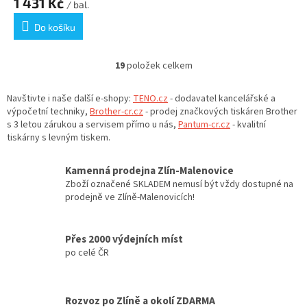
1 431 Kč
/ bal.
Do košíku
19
položek celkem
O
v
l
Navštivte i naše další e-shopy:
TENO.cz
- dodavatel kancelářské a
á
výpočetní techniky,
Brother-cr.cz
- prodej značkových tiskáren Brother
d
s 3 letou zárukou a servisem přímo u nás,
Pantum-cr.cz
- kvalitní
a
tiskárny s levným tiskem.
c
í
Kamenná prodejna Zlín-Malenovice
p
Zboží označené SKLADEM nemusí být vždy dostupné na
r
prodejně ve Zlíně-Malenovicích!
v
k
y
Přes 2000 výdejních míst
v
po celé ČR
ý
p
i
s
Rozvoz po Zlíně a okolí ZDARMA
u