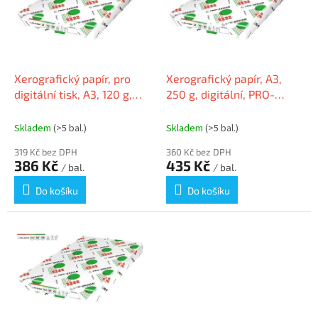
i
u
s
k
p
t
r
ů
o
d
Xerografický papír, pro
Xerografický papír, A3,
u
digitální tisk, A3, 120 g,
250 g, digitální, PRO-
k
250 listů, PRO-DESIGN
DESIGN
t
PRDES120X429(435)
Skladem
(>5 bal.)
Skladem
(>5 bal.)
ů
319 Kč bez DPH
360 Kč bez DPH
386 Kč
435 Kč
/ bal.
/ bal.
Do košíku
Do košíku