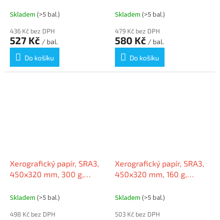
250 listů, PRO-DESIGN
PRO-DESIGN
PRDES160X428(434)
Skladem
(>5 bal.)
Skladem
(>5 bal.)
436 Kč bez DPH
479 Kč bez DPH
527 Kč
580 Kč
/ bal.
/ bal.
Do košíku
Do košíku
Xerografický papír, SRA3,
Xerografický papír, SRA3,
450x320 mm, 300 g,
450x320 mm, 160 g,
digitální, PRO-DESIGN
digitální, PRO-DESIGN
Skladem
(>5 bal.)
Skladem
(>5 bal.)
498 Kč bez DPH
503 Kč bez DPH