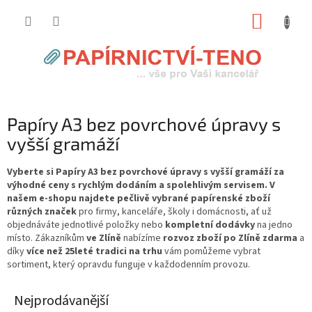
Přejít
NÁKUP
na
obsah
KOŠÍK
Papíry A3 bez povrchové úpravy s
vyšší gramáží
Vyberte si Papíry A3 bez povrchové úpravy s vyšší gramáží za
výhodné ceny s rychlým dodáním a spolehlivým servisem. V
našem e-shopu najdete pečlivě vybrané papírenské zboží
různých značek
pro firmy, kanceláře, školy i domácnosti, ať už
objednáváte jednotlivé položky nebo
kompletní dodávky
na jedno
místo. Zákazníkům
ve Zlíně
nabízíme
rozvoz zboží po Zlíně zdarma
a
díky
více než 25leté tradici na trhu
vám pomůžeme vybrat
sortiment, který opravdu funguje v každodenním provozu.
Nejprodávanější