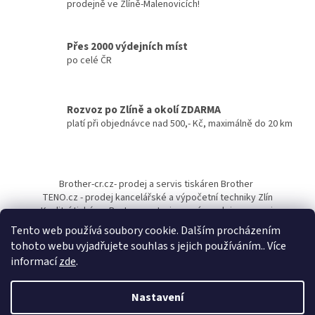
prodejně ve Zlíně-Malenovicích!
Přes 2000 výdejních míst
po celé ČR
Rozvoz po Zlíně a okolí ZDARMA
platí při objednávce nad 500,- Kč, maximálně do 20 km
Z
á
Brother-cr.cz- prodej a servis tiskáren Brother
p
TENO.cz - prodej kancelářské a výpočetní techniky Zlín
a
Kvalitní tiskárny Pantum - autorizovaný prodejce a servis
t
Tento web používá soubory cookie. Dalším procházením
í
tohoto webu vyjadřujete souhlas s jejich používáním.. Více
informací
zde
.
Nastavení
Vytvořil Shoptet