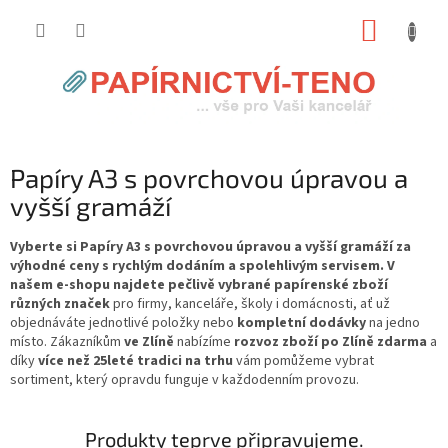
Přejít
NÁKUP
na
obsah
KOŠÍK
Papíry A3 s povrchovou úpravou a
vyšší gramáží
Vyberte si Papíry A3 s povrchovou úpravou a vyšší gramáží za
výhodné ceny s rychlým dodáním a spolehlivým servisem. V
našem e-shopu najdete pečlivě vybrané papírenské zboží
různých značek
pro firmy, kanceláře, školy i domácnosti, ať už
objednáváte jednotlivé položky nebo
kompletní dodávky
na jedno
místo. Zákazníkům
ve Zlíně
nabízíme
rozvoz zboží po Zlíně zdarma
a
díky
více než 25leté tradici na trhu
vám pomůžeme vybrat
sortiment, který opravdu funguje v každodenním provozu.
Produkty teprve připravujeme.