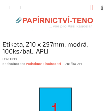
Přejít
NÁKUP
na
obsah
KOŠÍK
Etiketa, 210 x 297mm, modrá,
100ks/bal., APLI
LCA11839
Průměrné
Neohodnoceno
Podrobnosti hodnocení
Značka:
APLI
hodnocení
produktu
je
0,0
z
5
hvězdiček.