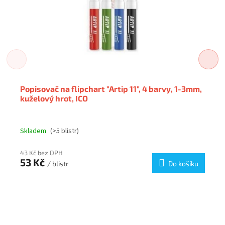
Popisovač na flipchart "Artip 11", 4 barvy, 1-3mm,
kuželový hrot, ICO
Skladem
(>5 blistr)
43 Kč bez DPH
53 Kč
/ blistr
Do košíku