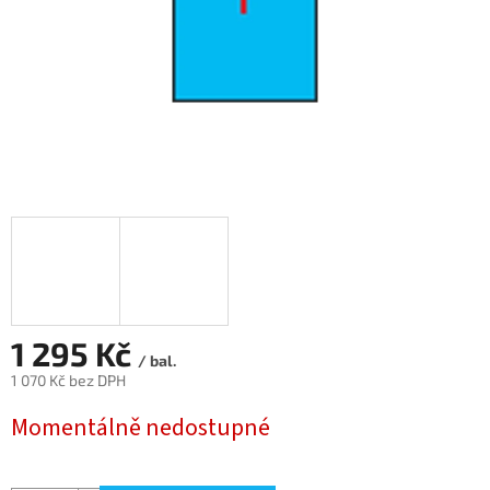
1 295 Kč
/ bal.
1 070 Kč bez DPH
Měrná
Momentálně nedostupné
cena: