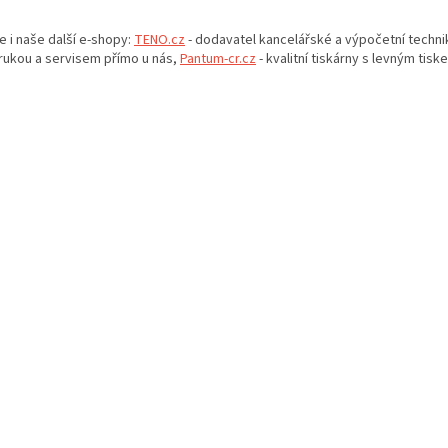
O
v
e i naše další e-shopy:
TENO.cz
- dodavatel kancelářské a výpočetní techni
l
rukou a servisem přímo u nás,
Pantum-cr.cz
- kvalitní tiskárny s levným tisk
á
d
a
c
í
p
r
v
k
y
v
ý
p
i
s
u