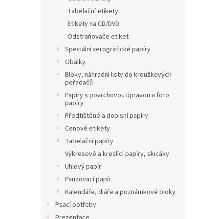
Tabelační etikety
Etikety na CD/DVD
Odstraňovače etiket
Speciální xerografické papíry
Obálky
Bloky, náhradní listy do kroužkových
pořadačů
Papíry s povrchovou úpravou a foto
papíry
Předtištěné a dopisní papíry
Cenové etikety
Tabelační papíry
Výkresové a kreslící papíry, skicáky
Uhlový papír
Pauzovací papír
Kalendáře, diáře a poznámkové bloky
Psací potřeby
Prezentace