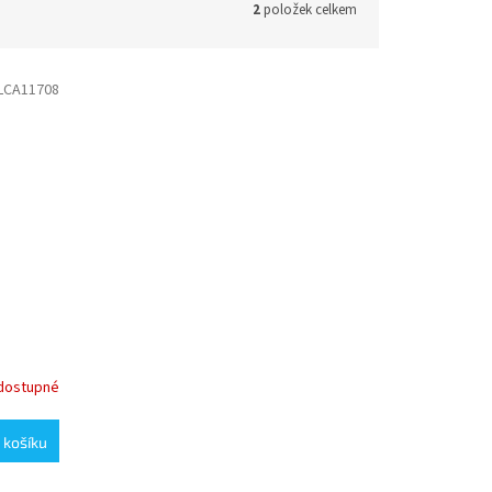
2
položek celkem
LCA11708
dostupné
 košíku