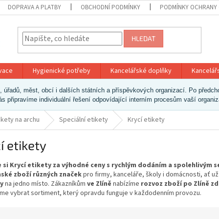
DOPRAVA A PLATBY
OBCHODNÍ PODMÍNKY
PODMÍNKY OCHRANY 
HLEDAT
ivace
Hygienické potřeby
Kancelářské doplňky
Kancelář
ek, úřadů, měst, obcí i dalších státních a příspěvkových organizací. Po pře
vás připravíme individuální řešení odpovídající interním procesům vaší organi
ikety na archu
Speciální etikety
Krycí etikety
í etikety
 si Krycí etikety za výhodné ceny s rychlým dodáním a spolehlivým 
ské zboží různých značek
pro firmy, kanceláře, školy i domácnosti, ať 
y
na jedno místo. Zákazníkům
ve Zlíně
nabízíme
rozvoz zboží po Zlíně z
e vybrat sortiment, který opravdu funguje v každodenním provozu.