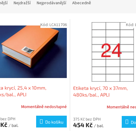
nější
Nejdražší
Nejprodávanější
Abecedně
Kód:
LCA11706
Kód:
ta krycí, 25,4 x 10mm,
Etiketa krycí, 70 x 37mm,
s/bal., APLI
480ks/bal., APLI
Momentálně nedostupné
Momentálně ne
 bez DPH
375 Kč bez DPH
Do košíku
Do
 Kč
454 Kč
/ bal.
/ bal.