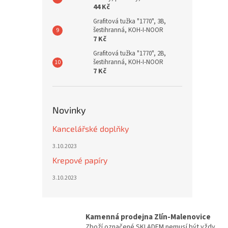
44 Kč
Grafitová tužka "1770", 3B,
šestihranná, KOH-I-NOOR
7 Kč
Grafitová tužka "1770", 2B,
šestihranná, KOH-I-NOOR
7 Kč
Novinky
Kancelářské doplňky
3.10.2023
Krepové papíry
3.10.2023
Kamenná prodejna Zlín-Malenovice
Zboží označené SKLADEM nemusí být vždy