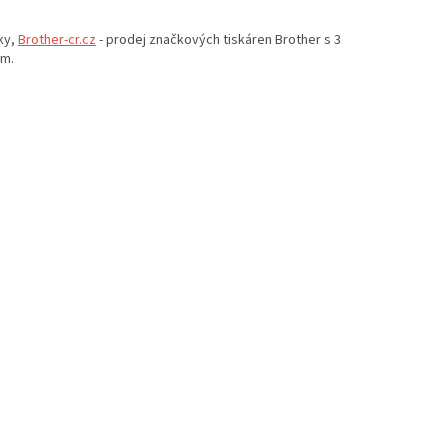
ky,
Brother-cr.cz
- prodej značkových tiskáren Brother s 3
em.