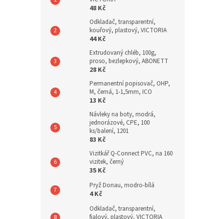
48 Kč
Odkladač, transparentní,
kouřový, plastový, VICTORIA
44 Kč
Extrudovaný chléb, 100g,
proso, bezlepkový, ABONETT
28 Kč
Permanentní popisovač, OHP,
M, černá, 1-1,5mm, ICO
13 Kč
Návleky na boty, modrá,
jednorázové, CPE, 100
ks/balení, 1201
83 Kč
Vizitkář Q-Connect PVC, na 160
vizitek, černý
35 Kč
Pryž Donau, modro-bílá
4 Kč
Odkladač, transparentní,
fialový, plastový, VICTORIA