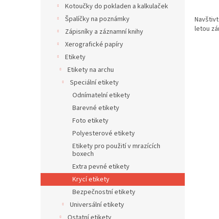
Kotoučky do pokladen a kalkulaček
Špalíčky na poznámky
Navštivt
letou zá
Zápisníky a záznamní knihy
Xerografické papíry
Etikety
Etikety na archu
Speciální etikety
Odnímatelní etikety
Barevné etikety
Foto etikety
Polyesterové etikety
Etikety pro použití v mrazících
boxech
Extra pevné etikety
Krycí etikety
Bezpečnostní etikety
Universální etikety
Ostatní etikety