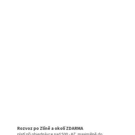
Rozvoz po Zlíně a okolí ZDARMA
platí při objednávce nad 500,- Kč, maximálně do