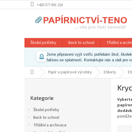
Přejít
+420 577 691 216
na
obsah
Školní potřeby
Back to school
Třídění a arch
Jsme připraveni vyjít vstříc potřebám škol, škol
fakturu se splatností. Kontaktujte nás a rádi pro 
Domů
Papír a papírové výrobky
Etikety
Et
P
Kryc
o
Přeskočit
s
Kategorie
kategorie
Vyberte
t
papíren
r
Školní potřeby
dodávk
a
pomůžem
Back to school
n
Třídění a archivace
n
Ř