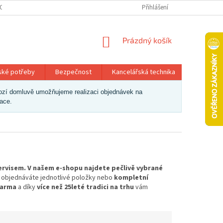
OSOBNÍCH ÚDAJŮ
Přihlášení
NÁKUPNÍ
Prázdný košík
KOŠÍK
ské potřeby
Bezpečnost
Kancelářská technika
Papír a 
dchozí domluvě umožňujeme realizaci objednávek na
zace.
servisem. V našem e-shopu najdete pečlivě vybrané
už objednáváte jednotlivé položky nebo
kompletní
darma
a díky
více než 25leté tradici na trhu
vám