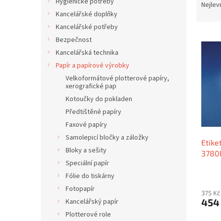
í
Hygienické potřeby
a
Nejlev
p
z
Kancelářské doplňky
a
e
Kancelářské potřeby
n
V
n
Bezpečnost
e
ý
í
Kancelářská technika
l
p
p
Papír a papírové výrobky
i
r
s
Velkoformátové plotterové papíry,
o
xerografické pap
p
d
Kotoučky do pokladen
r
u
o
k
Předtištěné papíry
d
t
Faxové papíry
u
ů
Samolepicí bločky a záložky
Etike
k
Bloky a sešity
3780k
t
Speciální papír
ů
Fólie do tiskárny
Fotopapír
375 Kč
454
Kancelářský papír
Plotterové role