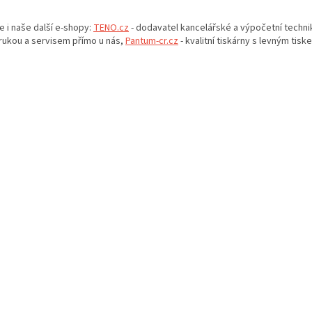
O
v
e i naše další e-shopy:
TENO.cz
- dodavatel kancelářské a výpočetní techni
l
rukou a servisem přímo u nás,
Pantum-cr.cz
- kvalitní tiskárny s levným tisk
á
d
a
c
í
p
r
v
k
y
v
ý
p
i
s
u