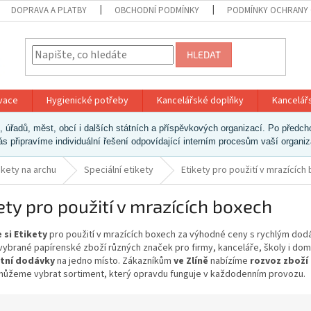
DOPRAVA A PLATBY
OBCHODNÍ PODMÍNKY
PODMÍNKY OCHRANY 
HLEDAT
ivace
Hygienické potřeby
Kancelářské doplňky
Kancelář
ek, úřadů, měst, obcí i dalších státních a příspěvkových organizací. Po pře
vás připravíme individuální řešení odpovídající interním procesům vaší organi
ikety na archu
Speciální etikety
Etikety pro použití v mrazících
ety pro použití v mrazících boxech
 si Etikety
pro použití v mrazících boxech za výhodné ceny s rychlým dod
vybrané papírenské zboží různých značek pro firmy, kanceláře, školy i do
tní dodávky
na jedno místo. Zákazníkům
ve Zlíně
nabízíme
rozvoz zboží
ůžeme vybrat sortiment, který opravdu funguje v každodenním provozu.