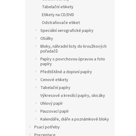
Tabelační etikety
Etikety na CD/DVD
Odstraňovače etiket
Speciální xerografické papíry
Obálky
Bloky, náhradní listy do kroužkových
pořadačů
Papíry s povrchovou úpravou a foto
papíry
Předtištěné a dopisní papíry
Cenové etikety
Tabelační papíry
Výkresové a kreslící papíry, skicáky
Uhlový papír
Pauzovací papír
Kalendáře, diáře a poznámkové bloky
Psací potřeby
Prezentace