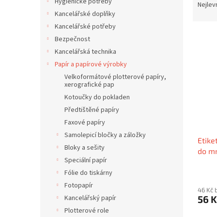
í
Hygienické potřeby
a
Nejlev
p
z
Kancelářské doplňky
a
e
Kancelářské potřeby
n
V
n
Bezpečnost
e
ý
í
Kancelářská technika
l
p
p
Papír a papírové výrobky
i
r
s
Velkoformátové plotterové papíry,
o
xerografické pap
p
d
Kotoučky do pokladen
r
u
o
k
Předtištěné papíry
d
t
Faxové papíry
u
ů
Samolepicí bločky a záložky
Etike
k
Bloky a sešity
do mr
t
Speciální papír
ů
Fólie do tiskárny
Fotopapír
46 Kč 
Kancelářský papír
56 
Plotterové role