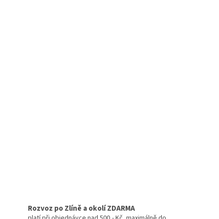
Rozvoz po Zlíně a okolí ZDARMA
platí při objednávce nad 500,- Kč, maximálně do