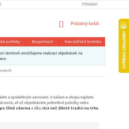
OSOBNÍCH ÚDAJŮ
Přihlášení
NÁKUPNÍ
Prázdný košík
KOŠÍK
ské potřeby
Bezpečnost
Kancelářská technika
Papír a 
dchozí domluvě umožňujeme realizaci objednávek na
zace.
 boxech
áním a spolehlivým servisem. V našem e-shopu najdete
mácnosti, ať už objednáváte jednotlivé položky nebo
 po Zlíně zdarma
a díky
více než 25leté tradici na trhu