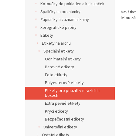
Kotoučky do pokladen a kalkulaček
Špalíčky na poznámky
Navštivt
letou zá
Zápisníky a záznamní knihy
Xerografické papíry
Etikety
Etikety na archu
Speciální etikety
Odnímatelní etikety
Barevné etikety
Foto etikety
Polyesterové etikety
Etikety pro použití v mrazících
boxech
Extra pevné etikety
Krycí etikety
Bezpečnostní etikety
Universální etikety
Ostatní etikety