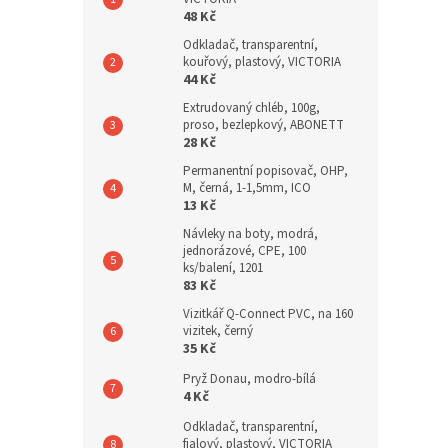
48 Kč
Odkladač, transparentní,
kouřový, plastový, VICTORIA
44 Kč
Extrudovaný chléb, 100g,
proso, bezlepkový, ABONETT
28 Kč
Permanentní popisovač, OHP,
M, černá, 1-1,5mm, ICO
13 Kč
Návleky na boty, modrá,
jednorázové, CPE, 100
ks/balení, 1201
83 Kč
Vizitkář Q-Connect PVC, na 160
vizitek, černý
35 Kč
Pryž Donau, modro-bílá
4 Kč
Odkladač, transparentní,
fialový, plastový, VICTORIA