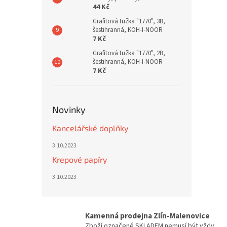
44 Kč
Grafitová tužka "1770", 3B,
šestihranná, KOH-I-NOOR
7 Kč
Grafitová tužka "1770", 2B,
šestihranná, KOH-I-NOOR
7 Kč
Novinky
Kancelářské doplňky
3.10.2023
Krepové papíry
3.10.2023
Kamenná prodejna Zlín-Malenovice
Zboží označené SKLADEM nemusí být vždy