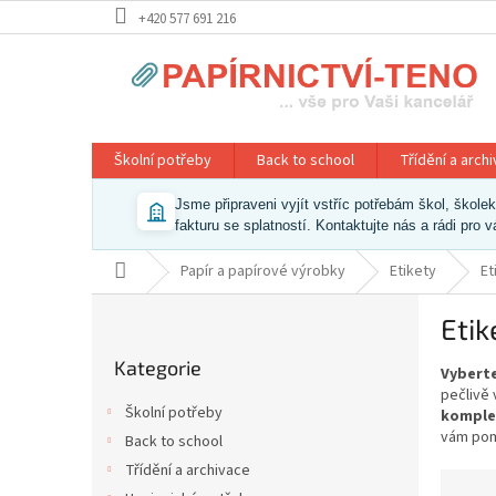
Přejít
+420 577 691 216
na
obsah
Školní potřeby
Back to school
Třídění a arch
Jsme připraveni vyjít vstříc potřebám škol, škol
fakturu se splatností. Kontaktujte nás a rádi pro 
Domů
Papír a papírové výrobky
Etikety
Et
P
Etik
o
Přeskočit
s
Kategorie
kategorie
Vyberte
t
pečlivě 
r
Školní potřeby
komple
a
vám pom
Back to school
n
Třídění a archivace
n
Ř