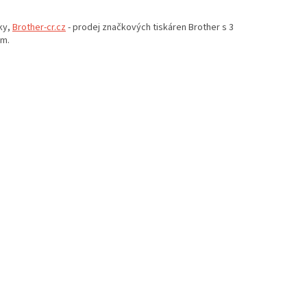
ky,
Brother-cr.cz
- prodej značkových tiskáren Brother s 3
em.