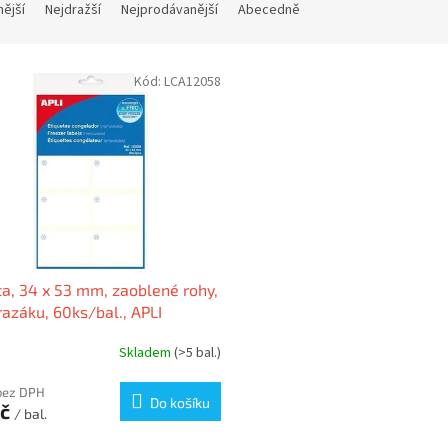
nější
Nejdražší
Nejprodávanější
Abecedně
Kód:
LCA12058
ta, 34 x 53 mm, zaoblené rohy,
azáku, 60ks/bal., APLI
Skladem
(>5 bal.)
bez DPH
Do košíku
Kč
/ bal.